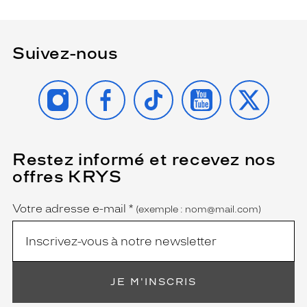
Suivez-nous
INSTAGRAM
FACEBOOK
TIKTOK
YOUTUBE
X
Restez informé et recevez nos
(Ce
champ
offres KRYS
est
Name
obligatoire)
Votre adresse e-mail
*
(exemple : nom@mail.com)
JE M'INSCRIS