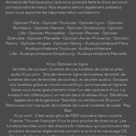
domaine de l’optique pour que vous puissiez faire le choix qui vous
correspondra le mieux. Nos experts seront également présents
pour vous apporter les réponses selon vos besoins.
Opticien Paris
-
Opticien Toulouse
-
Opticien Lyon
-
Opticien
Bordeaux
-
Opticien Nantes
-
Opticien Strasbourg
-
Opticien
Lille
-
Opticien Montpellier
-
Opticien Rennes
-
Opticien
Grenoble
-
Opticien Marseille
-
Opticien Aix-en-Provence
-
Opticien
Reims
-
Opticien Angers
-
Opticien Nancy
-
Audioprothésiste Paris
-
Audioprothésiste Toulouse
-
Audioprothésiste
Lille
-
Audioprothésiste Strasbourg
-
Audioprothésiste Marseille
Krys, Opticien en ligne :
lentilles de contact
,
lunettes de vue
,
lunettes de soleil
et
piles
audio
Krys.com : Site de vente en ligne de lunettes de soleil, de
lunettes de vue, de
lentilles de contact
, et de piles audios. Essayez
vos lunettes grâce au miroir virtuel Krys, commandez en ligne et
faites vous livrer gratuitement chez l'un des opticiens Krys. La
livraison est offerte pour un retrait dans le réseau Krys. Bénéficiez
également de la garantie "Satisfait ou remboursé 30 jours".
Retrouvez nos marques de lunettes de vue et
lunettes de soleil : Ray
Ban
Krys.com : C’est aussi plus de 1000 opticiens dans toute la
France.
Trouvez l’opticien Krys le plus proche de chez vous
. Les
lunettes/lentilles sont des dispositifs médicaux qui constituent des
produits de santé réglementés portant à ce titre le marquage CE.