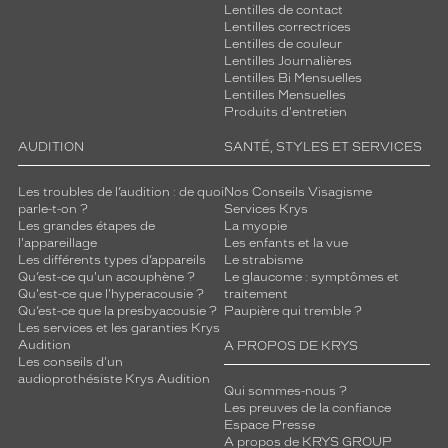
Lentilles de contact
Lentilles correctrices
Lentilles de couleur
Lentilles Journalières
Lentilles Bi Mensuelles
Lentilles Mensuelles
Produits d'entretien
AUDITION
SANTÉ, STYLES ET SERVICES
Les troubles de l’audition : de quoi
Nos Conseils Visagisme
parle-t-on ?
Services Krys
Les grandes étapes de
La myopie
l'appareillage
Les enfants et la vue
Les différents types d’appareils
Le strabisme
Qu’est-ce qu'un acouphène ?
Le glaucome : symptômes et
Qu'est-ce que l'hyperacousie ?
traitement
Qu’est-ce que la presbyacousie ?
Paupière qui tremble ?
Les services et les garanties Krys
Audition
A PROPOS DE KRYS
Les conseils d'un
audioprothésiste Krys Audition
Qui sommes-nous ?
Les preuves de la confiance
Espace Presse
A propos de KRYS GROUP