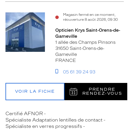
Magasin fermé en ce moment,
réouverture 8 août 2026, 09:30
Opticien Krys Saint-Orens-de-
Gameville
1 allée des Champs Pinsons
31650 Saint-Orens-de-
Gameville
FRANCE
05 61 39 24 93
PRENDRE
VOIR LA FICHE
RENDEZ‑VOUS
Certifié AFNOR
Spécialiste Adaptation lentilles de contact
Spécialiste en verres progressifs