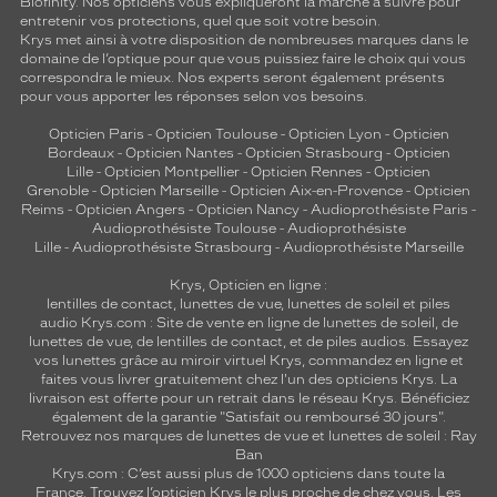
Biofinity. Nos opticiens vous expliqueront la marche à suivre pour
entretenir vos protections, quel que soit votre besoin.
Krys met ainsi à votre disposition de nombreuses marques dans le
domaine de l’optique pour que vous puissiez faire le choix qui vous
correspondra le mieux. Nos experts seront également présents
pour vous apporter les réponses selon vos besoins.
Opticien Paris
-
Opticien Toulouse
-
Opticien Lyon
-
Opticien
Bordeaux
-
Opticien Nantes
-
Opticien Strasbourg
-
Opticien
Lille
-
Opticien Montpellier
-
Opticien Rennes
-
Opticien
Grenoble
-
Opticien Marseille
-
Opticien Aix-en-Provence
-
Opticien
Reims
-
Opticien Angers
-
Opticien Nancy
-
Audioprothésiste Paris
-
Audioprothésiste Toulouse
-
Audioprothésiste
Lille
-
Audioprothésiste Strasbourg
-
Audioprothésiste Marseille
Krys, Opticien en ligne :
lentilles de contact
,
lunettes de vue
,
lunettes de soleil
et
piles
audio
Krys.com : Site de vente en ligne de lunettes de soleil, de
lunettes de vue, de
lentilles de contact
, et de piles audios. Essayez
vos lunettes grâce au miroir virtuel Krys, commandez en ligne et
faites vous livrer gratuitement chez l'un des opticiens Krys. La
livraison est offerte pour un retrait dans le réseau Krys. Bénéficiez
également de la garantie "Satisfait ou remboursé 30 jours".
Retrouvez nos marques de lunettes de vue et
lunettes de soleil : Ray
Ban
Krys.com : C’est aussi plus de 1000 opticiens dans toute la
France.
Trouvez l’opticien Krys le plus proche de chez vous
. Les