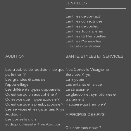
LENTILLES
Lentilles de contact
Lentilles correctrices
Lentilles de couleur
Lentilles Journalières
Lentilles Bi Mensuelles
Lentilles Mensuelles
Produits d'entretien
AUDITION
SANTÉ, STYLES ET SERVICES
Les troubles de l’audition : de quoi
Nos Conseils Visagisme
parle-t-on ?
Services Krys
Les grandes étapes de
La myopie
l'appareillage
Les enfants et la vue
Les différents types d’appareils
Le strabisme
Qu’est-ce qu'un acouphène ?
Le glaucome : symptômes et
Qu'est-ce que l'hyperacousie ?
traitement
Qu’est-ce que la presbyacousie ?
Paupière qui tremble ?
Les services et les garanties Krys
Audition
A PROPOS DE KRYS
Les conseils d'un
audioprothésiste Krys Audition
Qui sommes-nous ?