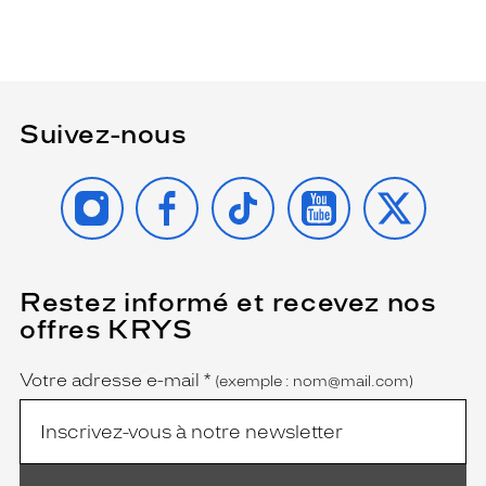
Suivez-nous
INSTAGRAM
FACEBOOK
TIKTOK
YOUTUBE
X
Restez informé et recevez nos
(Ce
champ
offres KRYS
est
Name
obligatoire)
Votre adresse e-mail
*
(exemple : nom@mail.com)