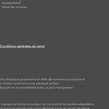
Accessibilité
Gérer les cookies
Conditions générales de vente
ins d’optique proposent en effet de nombreux produits et
t choisir votre monture, adulte et enfant.
équiper en toute sérénité avec un prix transparent.
marque, la forme, la couleur, la monture et la matière adaptées à
, si vous ne pouvez pas vous déplacer jusqu’au point de vente,