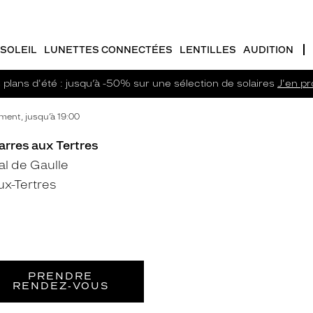
SOLEIL
LUNETTES CONNECTÉES
LENTILLES
AUDITION
plans d'été : jusqu’à -50% sur une sélection de solaires
J'en pro
ent, jusqu’à 19:00
arres aux Tertres
l de Gaulle
ux-Tertres
PRENDRE
RENDEZ‑VOUS