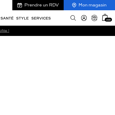
Prendre un RDV
Mon magasin
Mon
Afficher
SANTÉ
STYLE
SERVICES
vide
panie
la
recherche
fite !