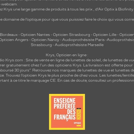
re webcam.
z Krys une large gamme de produits à tous les prix , d’Air Optix à Biofinit
e domaine de l’optique pour que vous puissiez faire le choix qui vous cor
 Bordeaux
-
Opticien Nantes
-
Opticien Strasbourg
-
Opticien Lille
-
Opticien
Opticien Angers
-
Opticien Nancy
-
Audioprothésiste Paris
-
Audioprothési
Strasbourg
-
Audioprothésiste Marseille
Krys, Opticien en ligne :
dio
Krys.com : Site de vente en ligne de lunettes de soleil, de lunettes de vu
rer gratuitement chez l'un des opticiens Krys. La livraison est offerte pour
emboursé 30 jours". Retrouvez nos marques de lunettes de vue et
lunettes d
nce.
Trouvez l’opticien Krys le plus proche de chez vous
. Les lunettes/lenti
tant à ce titre le marquage CE. En cas de doute, consultez un professionne