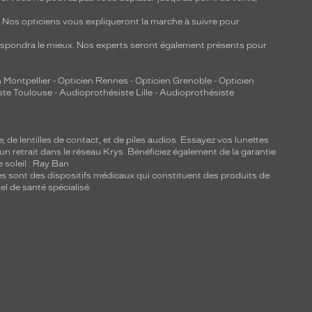
y. Nos opticiens vous expliqueront la marche à suivre pour
respondra le mieux. Nos experts seront également présents pour
 Montpellier
-
Opticien Rennes
-
Opticien Grenoble
-
Opticien
ste Toulouse
-
Audioprothésiste Lille
-
Audioprothésiste
e, de
lentilles de contact
, et de piles audios. Essayez vos lunettes
 un retrait dans le réseau Krys. Bénéficiez également de la garantie
e soleil : Ray Ban
lles sont des dispositifs médicaux qui constituent des produits de
l de santé spécialisé.