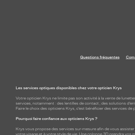
Questions fréquentes
Comm
Les services optiques disponibles chez votre opticien Krys
Votre opticien Krys ne limite pas son activité à la vente de
lunette
services, notamment : des
lentilles de contact
; des
solutions d’en
Faire le choix des opticiens Krys, c’est bénéficier des services d
Pourquoi faire confiance aux opticiens Krys ?
Krys vous propose des services sur-mesure afin de vous assister au
votre visage et à votre style de vie. Une colonne 3D prendra vos 