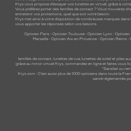
Krys vous propose d’essayer vos lunettes en virtuel, grâce à vot
Vous préférez porter des lentilles de contact ? Vous trouverez che
entretenir vos protections, quel que soit votre besoin.
Krys met ainsi à votre disposition de nombreuses marques dans l
vous apporter les réponses selon vos besoins.
Opticien Paris
-
Opticien Toulouse
-
Opticien Lyon
-
Opticien
Marseille
-
Opticien Aix-en-Provence
-
Opticien Reims
-
lentilles de contact
,
lunettes de vue
,
lunettes de soleil
et
piles au
grâce au miroir virtuel Krys, commandez en ligne et faites vous liv
"Satisfait ou r
Krys.com : C’est aussi plus de 1000 opticiens dans toute la Fra
santé réglementés por