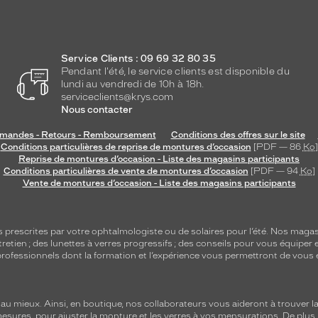
Service Clients : 09 69 32 80 35
Pendant l'été, le service clients est disponible du
lundi au vendredi de 10h à 18h.
serviceclients@krys.com
Nous contacter
andes - Retours - Remboursement
Conditions des offres sur le site
Conditions particulières de reprise de montures d’occasion
[PDF — 86
Ko
]
Reprise de montures d’occasion - Liste des magasins participants
Conditions particulières de vente de montures d’occasion
[PDF — 94
Ko
]
Vente de montures d’occasion - Liste des magasins participants
s
prescrites par votre ophtalmologiste ou de
solaires
pour l’été. Nos magas
tretien
; des lunettes à verres progressifs ; des conseils pour vous équiper e
e professionnels dont la formation et l’expérience vous permettront de vous 
 mieux. Ainsi, en boutique, nos collaborateurs vous aideront à trouver la 
mesures, pour ajuster la monture et les verres à vos mensurations. De plus