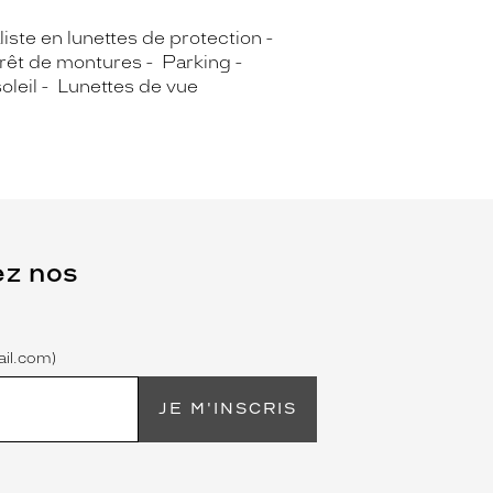
iste en lunettes de protection
rêt de montures
Parking
oleil
Lunettes de vue
ez nos
il.com)
JE M'INSCRIS