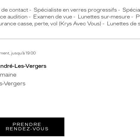
s de contact
Spécialiste en verres progressifs
Spécial
ce audition
Examen de vue
Lunettes sur-mesure
P
rance casse, perte, vol (Krys Avec Vous)
Lunettes de s
ent, jusqu’à 19:00
André-Les-Vergers
ermaine
s-Vergers
PRENDRE
RENDEZ‑VOUS