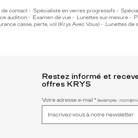
s de contact
Spécialiste en verres progressifs
Spécial
ce audition
Examen de vue
Lunettes sur-mesure
P
rance casse, perte, vol (Krys Avec Vous)
Lunettes de s
(Ce
Restez informé et recev
champ
offres KRYS
est
Name
obligatoire)
Votre adresse e-mail
*
(exemple : nom@ma