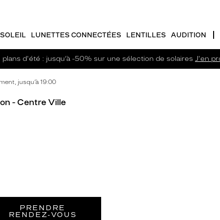
SOLEIL
LUNETTES CONNECTÉES
LENTILLES
AUDITION
plans d'été : jusqu’à -50% sur une sélection de solaires
J'en pro
ent, jusqu’à 19:00
n - Centre Ville
PRENDRE
RENDEZ‑VOUS