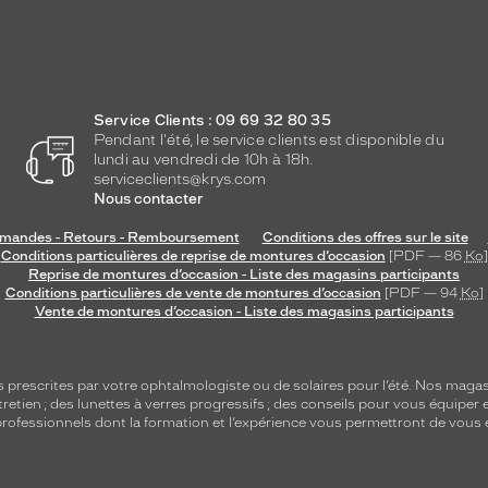
Service Clients : 09 69 32 80 35
Pendant l'été, le service clients est disponible du
lundi au vendredi de 10h à 18h.
serviceclients@krys.com
Nous contacter
andes - Retours - Remboursement
Conditions des offres sur le site
Conditions particulières de reprise de montures d’occasion
[PDF — 86
Ko
]
Reprise de montures d’occasion - Liste des magasins participants
Conditions particulières de vente de montures d’occasion
[PDF — 94
Ko
]
Vente de montures d’occasion - Liste des magasins participants
s
prescrites par votre ophtalmologiste ou de
solaires
pour l’été. Nos magas
tretien
; des lunettes à verres progressifs ; des conseils pour vous équiper e
e professionnels dont la formation et l’expérience vous permettront de vous 