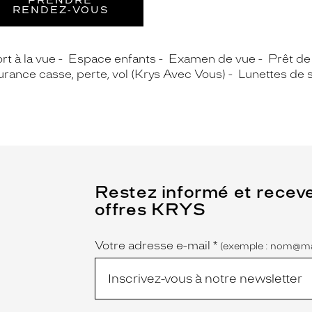
PRENDRE
RENDEZ‑VOUS
rt à la vue
Espace enfants
Examen de vue
Prêt de
rance casse, perte, vol (Krys Avec Vous)
Lunettes de s
(Ce
Restez informé et recev
champ
offres KRYS
est
Name
obligatoire)
Votre adresse e-mail
*
(exemple : nom@ma