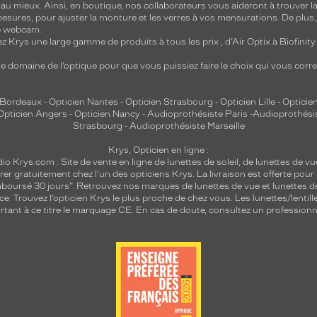
 mieux. Ainsi, en boutique, nos collaborateurs vous aideront à trouver la 
mesures, pour ajuster la monture et les verres à vos mensurations. De plus
re webcam.
z Krys une large gamme de produits à tous les prix , d’Air Optix à Biofinit
e domaine de l’optique pour que vous puissiez faire le choix qui vous cor
 Bordeaux
-
Opticien Nantes
-
Opticien Strasbourg
-
Opticien Lille
-
Opticien
Opticien Angers
-
Opticien Nancy
-
Audioprothésiste Paris
-
Audioprothési
Strasbourg
-
Audioprothésiste Marseille
Krys, Opticien en ligne :
dio
Krys.com : Site de vente en ligne de lunettes de soleil, de lunettes de vu
rer gratuitement chez l'un des opticiens Krys. La livraison est offerte pour
emboursé 30 jours". Retrouvez nos marques de lunettes de vue et
lunettes d
nce.
Trouvez l’opticien Krys le plus proche de chez vous
. Les lunettes/lenti
tant à ce titre le marquage CE. En cas de doute, consultez un professionne