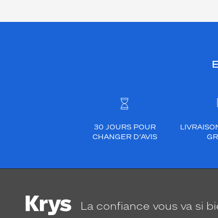
E
30 JOURS POUR
LIVRAISO
CHANGER D’AVIS
GR
La confiance
vous va si b