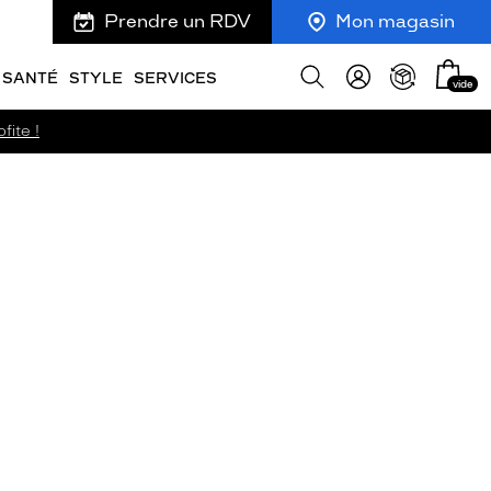
Prendre un RDV
Mon magasin
Mon
Afficher
SANTÉ
STYLE
SERVICES
vide
panie
la
recherche
fite !