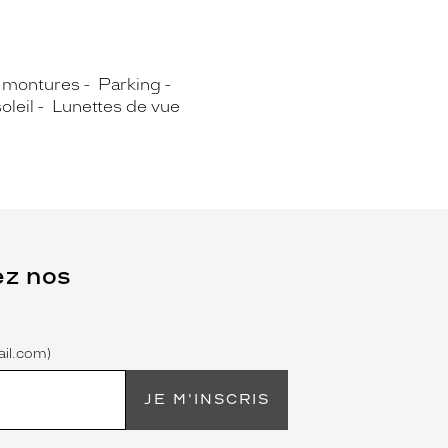
 montures
Parking
oleil
Lunettes de vue
ez nos
il.com)
JE M'INSCRIS