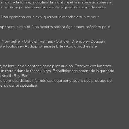
marque, la forme, la couleur, la monture et la matière adaptées à
, si vous ne pouvez pas vous déplacer jusqu’au point de vente,
y. Nos opticiens vous expliqueront la marche à suivre pour
respondra le mieux. Nos experts seront également présents pour
 Montpellier
-
Opticien Rennes
-
Opticien Grenoble
-
Opticien
ste Toulouse
-
Audioprothésiste Lille
-
Audioprothésiste
e, de
lentilles de contact
, et de piles audios. Essayez vos lunettes
 un retrait dans le réseau Krys. Bénéficiez également de la garantie
e soleil : Ray Ban
lles sont des dispositifs médicaux qui constituent des produits de
l de santé spécialisé.