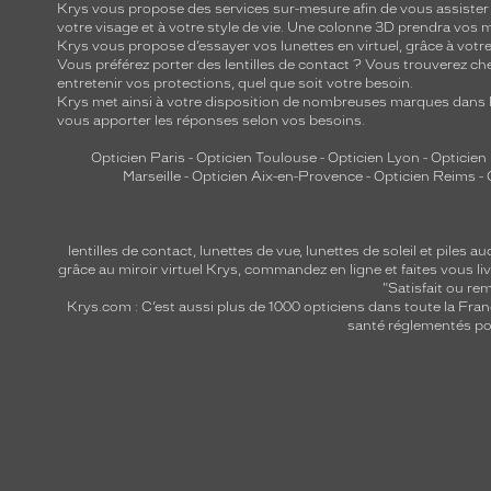
Krys vous propose des services sur-mesure afin de vous assister au
votre visage et à votre style de vie. Une colonne 3D prendra vos 
Krys vous propose d’essayer vos lunettes en virtuel, grâce à vot
Vous préférez porter des lentilles de contact ? Vous trouverez che
entretenir vos protections, quel que soit votre besoin.
Krys met ainsi à votre disposition de nombreuses marques dans l
vous apporter les réponses selon vos besoins.
Opticien Paris
-
Opticien Toulouse
-
Opticien Lyon
-
Opticien
Marseille
-
Opticien Aix-en-Provence
-
Opticien Reims
-
lentilles de contact
,
lunettes de vue
,
lunettes de soleil
et
piles au
grâce au miroir virtuel Krys, commandez en ligne et faites vous liv
"Satisfait ou r
Krys.com : C’est aussi plus de 1000 opticiens dans toute la Fra
santé réglementés por