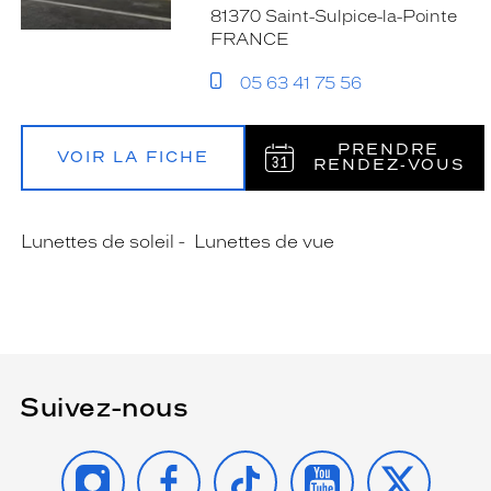
81370 Saint-Sulpice-la-Pointe
FRANCE
05 63 41 75 56
PRENDRE
VOIR LA FICHE
RENDEZ‑VOUS
Lunettes de soleil
Lunettes de vue
Suivez-nous
INSTAGRAM
FACEBOOK
TIKTOK
YOUTUBE
X