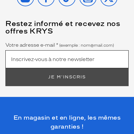
Restez informé et recevez nos
(Ce
champ
offres KRYS
est
Name
obligatoire)
Votre adresse e-mail
*
(exemple : nom@mail.com)
JE M'INSCRIS
En magasin et en ligne, les mêmes
garanties !