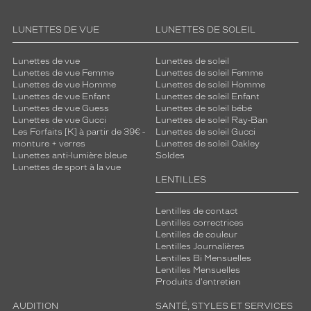
LUNETTES DE VUE
LUNETTES DE SOLEIL
Lunettes de vue
Lunettes de soleil
Lunettes de vue Femme
Lunettes de soleil Femme
Lunettes de vue Homme
Lunettes de soleil Homme
Lunettes de vue Enfant
Lunettes de soleil Enfant
Lunettes de vue Guess
Lunettes de soleil bébé
Lunettes de vue Gucci
Lunettes de soleil Ray-Ban
Les Forfaits [K] à partir de 39€ -
Lunettes de soleil Gucci
monture + verres
Lunettes de soleil Oakley
Lunettes anti-lumière bleue
Soldes
Lunettes de sport à la vue
LENTILLES
Lentilles de contact
Lentilles correctrices
Lentilles de couleur
Lentilles Journalières
Lentilles Bi Mensuelles
Lentilles Mensuelles
Produits d'entretien
AUDITION
SANTÉ, STYLES ET SERVICES