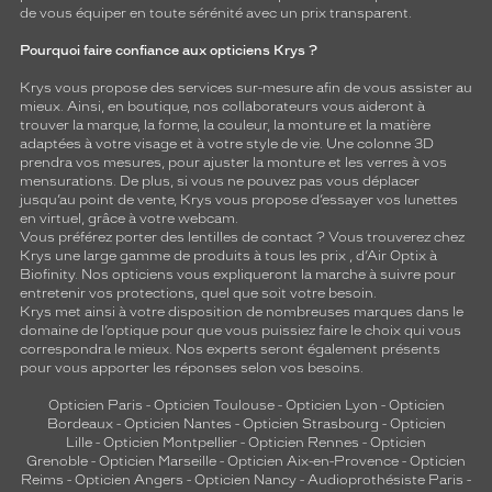
de vous équiper en toute sérénité avec un prix transparent.
Pourquoi faire confiance aux opticiens Krys ?
Krys vous propose des services sur-mesure afin de vous assister au
mieux. Ainsi, en boutique, nos collaborateurs vous aideront à
trouver la marque, la forme, la couleur, la monture et la matière
adaptées à votre visage et à votre style de vie. Une colonne 3D
prendra vos mesures, pour ajuster la monture et les verres à vos
mensurations. De plus, si vous ne pouvez pas vous déplacer
jusqu’au point de vente, Krys vous propose d’essayer vos lunettes
en virtuel, grâce à votre webcam.
Vous préférez porter des lentilles de contact ? Vous trouverez chez
Krys une large gamme de produits à tous les prix , d’Air Optix à
Biofinity. Nos opticiens vous expliqueront la marche à suivre pour
entretenir vos protections, quel que soit votre besoin.
Krys met ainsi à votre disposition de nombreuses marques dans le
domaine de l’optique pour que vous puissiez faire le choix qui vous
correspondra le mieux. Nos experts seront également présents
pour vous apporter les réponses selon vos besoins.
Opticien Paris
-
Opticien Toulouse
-
Opticien Lyon
-
Opticien
Bordeaux
-
Opticien Nantes
-
Opticien Strasbourg
-
Opticien
Lille
-
Opticien Montpellier
-
Opticien Rennes
-
Opticien
Grenoble
-
Opticien Marseille
-
Opticien Aix-en-Provence
-
Opticien
Reims
-
Opticien Angers
-
Opticien Nancy
-
Audioprothésiste Paris
-