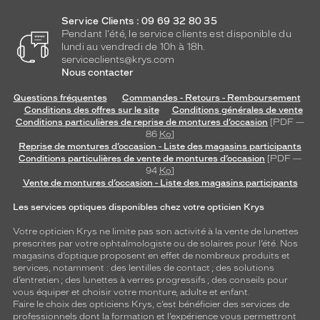
Service Clients : 09 69 32 80 35
Pendant l'été, le service clients est disponible du
lundi au vendredi de 10h à 18h.
serviceclients@krys.com
Nous contacter
Questions fréquentes
Commandes - Retours - Remboursement
Conditions des offres sur le site
Conditions générales de vente
Conditions particulières de reprise de montures d’occasion
[PDF —
86
Ko
]
Reprise de montures d’occasion - Liste des magasins participants
Conditions particulières de vente de montures d’occasion
[PDF —
94
Ko
]
Vente de montures d’occasion - Liste des magasins participants
Les services optiques disponibles chez votre opticien Krys
Votre opticien Krys ne limite pas son activité à la vente de
lunettes
prescrites par votre ophtalmologiste ou de
solaires
pour l’été. Nos
magasins d’optique proposent en effet de nombreux produits et
services, notamment : des
lentilles de contact
; des
solutions
d’entretien
; des lunettes à verres progressifs ; des conseils pour
vous équiper et choisir votre monture, adulte et enfant.
Faire le choix des opticiens Krys, c’est bénéficier des services de
professionnels dont la formation et l’expérience vous permettront