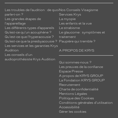
Les troubles de l’audition : de quoi
Nos Conseils Visagisme
parle-t-on ?
Services Krys
Les grandes étapes de
La myopie
l'appareillage
Les enfants et la vue
Les différents types d’appareils
Le strabisme
Qu’est-ce qu'un acouphène ?
Le glaucome : symptômes et
Qu'est-ce que l'hyperacousie ?
traitement
Qu’est-ce que la presbyacousie ?
Paupière qui tremble ?
Les services et les garanties Krys
Audition
A PROPOS DE KRYS
Les conseils d'un
audioprothésiste Krys Audition
Qui sommes-nous ?
Les preuves de la confiance
Espace Presse
A propos de KRYS GROUP
La Fondation KRYS GROUP
Recrutement
Charte de confidentialité
Mentions Légales
Politique des Cookies
Conditions générales d'utilisation
Accessibilité
Gérer les cookies