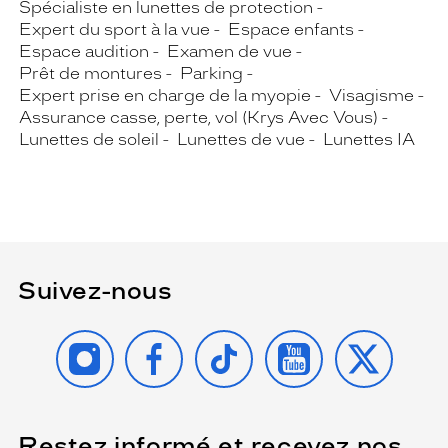
Spécialiste en lunettes de protection
Expert du sport à la vue
Espace enfants
Espace audition
Examen de vue
Prêt de montures
Parking
Expert prise en charge de la myopie
Visagisme
Assurance casse, perte, vol (Krys Avec Vous)
Lunettes de soleil
Lunettes de vue
Lunettes IA
Suivez-nous
INSTAGRAM
FACEBOOK
TIKTOK
YOUTUBE
X
Restez informé et recevez nos
(Ce