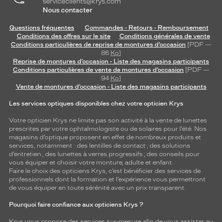
serviceclients@krys.com
Nous contacter
Questions fréquentes
Commandes - Retours - Remboursement
Conditions des offres sur le site
Conditions générales de vente
Conditions particulières de reprise de montures d’occasion
[PDF —
86
Ko
]
Reprise de montures d’occasion - Liste des magasins participants
Conditions particulières de vente de montures d’occasion
[PDF —
94
Ko
]
Vente de montures d’occasion - Liste des magasins participants
Les services optiques disponibles chez votre opticien Krys
Votre opticien Krys ne limite pas son activité à la vente de
lunettes
prescrites par votre ophtalmologiste ou de
solaires
pour l’été. Nos
magasins d’optique proposent en effet de nombreux produits et
services, notamment : des
lentilles de contact
; des
solutions
d’entretien
; des lunettes à verres progressifs ; des conseils pour
vous équiper et choisir votre monture, adulte et enfant.
Faire le choix des opticiens Krys, c’est bénéficier des services de
professionnels dont la formation et l’expérience vous permettront
de vous équiper en toute sérénité avec un prix transparent.
Pourquoi faire confiance aux opticiens Krys ?
Krys vous propose des services sur-mesure afin de vous assister au