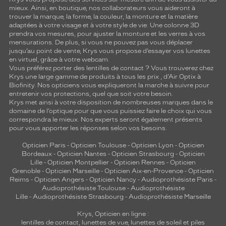
mieux. Ainsi, en boutique, nos collaborateurs vous aideront à
trouver la marque, la forme, la couleur, la monture et la matière
adaptées à votre visage et à votre style de vie. Une colonne 3D
prendra vos mesures, pour ajuster la monture et les verres à vos
mensurations. De plus, si vous ne pouvez pas vous déplacer
jusqu’au point de vente, Krys vous propose d’essayer vos lunettes
en virtuel, grâce à votre webcam.
Vous préférez porter des lentilles de contact ? Vous trouverez chez
Krys une large gamme de produits à tous les prix , d’Air Optix à
Biofinity. Nos opticiens vous expliqueront la marche à suivre pour
entretenir vos protections, quel que soit votre besoin.
Krys met ainsi à votre disposition de nombreuses marques dans le
domaine de l’optique pour que vous puissiez faire le choix qui vous
correspondra le mieux. Nos experts seront également présents
pour vous apporter les réponses selon vos besoins.
Opticien Paris
-
Opticien Toulouse
-
Opticien Lyon
-
Opticien
Bordeaux
-
Opticien Nantes
-
Opticien Strasbourg
-
Opticien
Lille
-
Opticien Montpellier
-
Opticien Rennes
-
Opticien
Grenoble
-
Opticien Marseille
-
Opticien Aix-en-Provence
-
Opticien
Reims
-
Opticien Angers
-
Opticien Nancy
-
Audioprothésiste Paris
-
Audioprothésiste Toulouse
-
Audioprothésiste
Lille
-
Audioprothésiste Strasbourg
-
Audioprothésiste Marseille
Krys, Opticien en ligne :
lentilles de contact
,
lunettes de vue
,
lunettes de soleil
et
piles