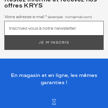
champ
offres KRYS
est
Name
obligatoire)
Votre adresse e-mail
*
(exemple : nom@mail.com)
JE M'INSCRIS
En magasin et en ligne, les mêmes
garanties !