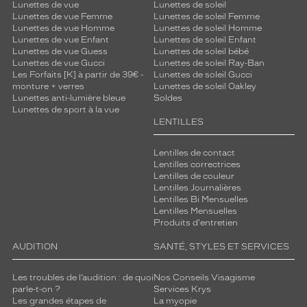
Lunettes de vue
Lunettes de soleil
Lunettes de vue Femme
Lunettes de soleil Femme
Lunettes de vue Homme
Lunettes de soleil Homme
Lunettes de vue Enfant
Lunettes de soleil Enfant
Lunettes de vue Guess
Lunettes de soleil bébé
Lunettes de vue Gucci
Lunettes de soleil Ray-Ban
Les Forfaits [K] à partir de 39€ -
Lunettes de soleil Gucci
monture + verres
Lunettes de soleil Oakley
Lunettes anti-lumière bleue
Soldes
Lunettes de sport à la vue
LENTILLES
Lentilles de contact
Lentilles correctrices
Lentilles de couleur
Lentilles Journalières
Lentilles Bi Mensuelles
Lentilles Mensuelles
Produits d'entretien
AUDITION
SANTÉ, STYLES ET SERVICES
Les troubles de l’audition : de quoi
Nos Conseils Visagisme
parle-t-on ?
Services Krys
Les grandes étapes de
La myopie