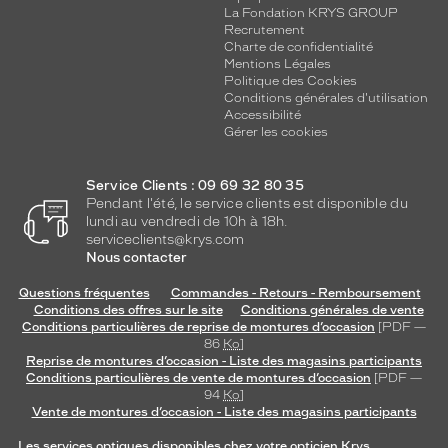
La Fondation KRYS GROUP
Recrutement
Charte de confidentialité
Mentions Légales
Politique des Cookies
Conditions générales d'utilisation
Accessibilité
Gérer les cookies
Service Clients : 09 69 32 80 35
Pendant l'été, le service clients est disponible du
lundi au vendredi de 10h à 18h.
serviceclients@krys.com
Nous contacter
Questions fréquentes
Commandes - Retours - Remboursement
Conditions des offres sur le site
Conditions générales de vente
Conditions particulières de reprise de montures d’occasion
[PDF —
86
Ko
]
Reprise de montures d’occasion - Liste des magasins participants
Conditions particulières de vente de montures d’occasion
[PDF —
94
Ko
]
Vente de montures d’occasion - Liste des magasins participants
Les services optiques disponibles chez votre opticien Krys