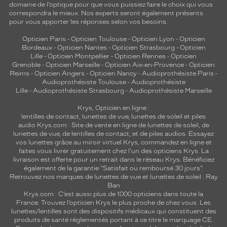
domaine de l’optique pour que vous puissiez faire le choix qui vous
correspondra le mieux. Nos experts seront également présents
pour vous apporter les réponses selon vos besoins.
Opticien Paris
-
Opticien Toulouse
-
Opticien Lyon
-
Opticien
Bordeaux
-
Opticien Nantes
-
Opticien Strasbourg
-
Opticien
Lille
-
Opticien Montpellier
-
Opticien Rennes
-
Opticien
Grenoble
-
Opticien Marseille
-
Opticien Aix-en-Provence
-
Opticien
Reims
-
Opticien Angers
-
Opticien Nancy
-
Audioprothésiste Paris
-
Audioprothésiste Toulouse
-
Audioprothésiste
Lille
-
Audioprothésiste Strasbourg
-
Audioprothésiste Marseille
Krys, Opticien en ligne :
lentilles de contact
,
lunettes de vue
,
lunettes de soleil
et
piles
audio
Krys.com : Site de vente en ligne de lunettes de soleil, de
lunettes de vue, de
lentilles de contact
, et de piles audios. Essayez
vos lunettes grâce au miroir virtuel Krys, commandez en ligne et
faites vous livrer gratuitement chez l'un des opticiens Krys. La
livraison est offerte pour un retrait dans le réseau Krys. Bénéficiez
également de la garantie "Satisfait ou remboursé 30 jours".
Retrouvez nos marques de lunettes de vue et
lunettes de soleil : Ray
Ban
Krys.com : C’est aussi plus de 1000 opticiens dans toute la
France.
Trouvez l’opticien Krys le plus proche de chez vous
. Les
lunettes/lentilles sont des dispositifs médicaux qui constituent des
produits de santé réglementés portant à ce titre le marquage CE.