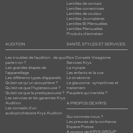
Lentilles de contact
Lentilles correctrices
Lentilles de couleur
Lentilles Journalières
Lentilles Bi Mensuelles
Lentilles Mensuelles
Produits d'entretien
AUDITION
SANTÉ, STYLES ET SERVICES
Les troubles de l’audition : de quoi
Nos Conseils Visagisme
parle-t-on ?
Services Krys
Les grandes étapes de
La myopie
l'appareillage
Les enfants et la vue
Les différents types d’appareils
Le strabisme
Qu’est-ce qu'un acouphène ?
Le glaucome : symptômes et
Qu'est-ce que l'hyperacousie ?
traitement
Qu’est-ce que la presbyacousie ?
Paupière qui tremble ?
Les services et les garanties Krys
Audition
A PROPOS DE KRYS
Les conseils d'un
audioprothésiste Krys Audition
Qui sommes-nous ?
Les preuves de la confiance
Espace Presse
A propos de KRYS GROUP