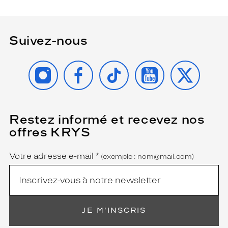
Suivez-nous
INSTAGRAM
FACEBOOK
TIKTOK
YOUTUBE
X
Restez informé et recevez nos
(Ce
champ
offres KRYS
est
Name
obligatoire)
Votre adresse e-mail
*
(exemple : nom@mail.com)
JE M'INSCRIS