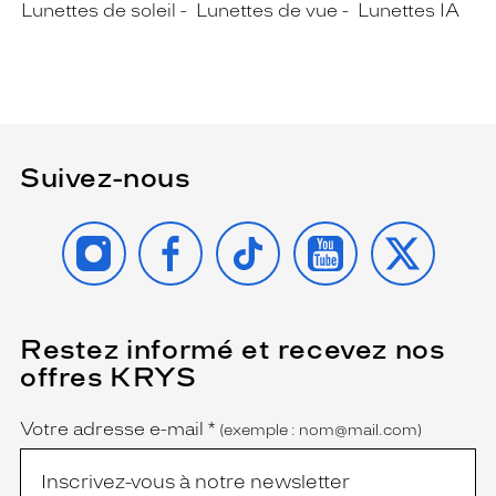
Lunettes de soleil
Lunettes de vue
Lunettes IA
Suivez-nous
INSTAGRAM
FACEBOOK
TIKTOK
YOUTUBE
X
Restez informé et recevez nos
(Ce
champ
offres KRYS
est
Name
obligatoire)
Votre adresse e-mail
*
(exemple : nom@mail.com)