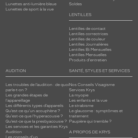
Lunettes anti-lumière bleue
Soldes
Lunettes de sport à la vue
LENTILLES
Lentilles de contact
Lentilles correctrices
Lentilles de couleur
Lentilles Journalières
Lentilles Bi Mensuelles
Lentilles Mensuelles
Produits d'entretien
AUDITION
SANTÉ, STYLES ET SERVICES
Les troubles de l’audition : de quoi
Nos Conseils Visagisme
parle-t-on ?
Services Krys
Les grandes étapes de
La myopie
l'appareillage
Les enfants et la vue
Les différents types d’appareils
Le strabisme
Qu’est-ce qu'un acouphène ?
Le glaucome : symptômes et
Qu'est-ce que l'hyperacousie ?
traitement
Qu’est-ce que la presbyacousie ?
Paupière qui tremble ?
Les services et les garanties Krys
Audition
A PROPOS DE KRYS
Les conseils d'un