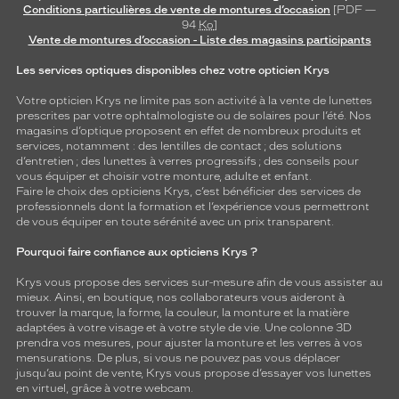
Conditions particulières de vente de montures d’occasion
[PDF —
94
Ko
]
Vente de montures d’occasion - Liste des magasins participants
Les services optiques disponibles chez votre opticien Krys
Votre opticien Krys ne limite pas son activité à la vente de
lunettes
prescrites par votre ophtalmologiste ou de
solaires
pour l’été. Nos
magasins d’optique proposent en effet de nombreux produits et
services, notamment : des
lentilles de contact
; des
solutions
d’entretien
; des lunettes à verres progressifs ; des conseils pour
vous équiper et choisir votre monture, adulte et enfant.
Faire le choix des opticiens Krys, c’est bénéficier des services de
professionnels dont la formation et l’expérience vous permettront
de vous équiper en toute sérénité avec un prix transparent.
Pourquoi faire confiance aux opticiens Krys ?
Krys vous propose des services sur-mesure afin de vous assister au
mieux. Ainsi, en boutique, nos collaborateurs vous aideront à
trouver la marque, la forme, la couleur, la monture et la matière
adaptées à votre visage et à votre style de vie. Une colonne 3D
prendra vos mesures, pour ajuster la monture et les verres à vos
mensurations. De plus, si vous ne pouvez pas vous déplacer
jusqu’au point de vente, Krys vous propose d’essayer vos lunettes
en virtuel, grâce à votre webcam.