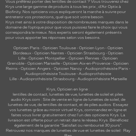
Vous préférez porter des lentilles de contact ? Vous trouverez chez
Krys une large gamme de produits à tous les prix , d’Air Optix à
Biofinity. Nos opticiens vous expliqueront la marche à suivre pour
entretenir vos protections, quel que soit votre besoin.
Krys met ainsi à votre disposition de nombreuses marques dans le
domaine de l’optique pour que vous puissiez faire le choix qui vous
correspondra le mieux. Nos experts seront également présents
pour vous apporter les réponses selon vos besoins.
Opticien Paris
-
Opticien Toulouse
-
Opticien Lyon
-
Opticien
Bordeaux
-
Opticien Nantes
-
Opticien Strasbourg
-
Opticien
Lille
-
Opticien Montpellier
-
Opticien Rennes
-
Opticien
Grenoble
-
Opticien Marseille
-
Opticien Aix-en-Provence
-
Opticien
Reims
-
Opticien Angers
-
Opticien Nancy
-
Audioprothésiste Paris
-
Audioprothésiste Toulouse
-
Audioprothésiste
Lille
-
Audioprothésiste Strasbourg
-
Audioprothésiste Marseille
Krys, Opticien en ligne :
lentilles de contact
,
lunettes de vue
,
lunettes de soleil
et
piles
audio
Krys.com : Site de vente en ligne de lunettes de soleil, de
lunettes de vue, de
lentilles de contact
, et de piles audios. Essayez
vos lunettes grâce au miroir virtuel Krys, commandez en ligne et
faites vous livrer gratuitement chez l'un des opticiens Krys. La
livraison est offerte pour un retrait dans le réseau Krys. Bénéficiez
également de la garantie "Satisfait ou remboursé 30 jours".
Retrouvez nos marques de lunettes de vue et
lunettes de soleil : Ray
Ban