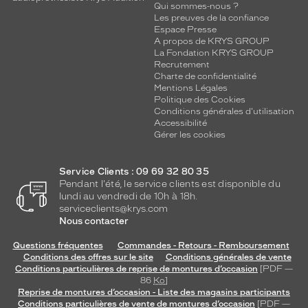
Qui sommes-nous ?
Les preuves de la confiance
Espace Presse
A propos de KRYS GROUP
La Fondation KRYS GROUP
Recrutement
Charte de confidentialité
Mentions Légales
Politique des Cookies
Conditions générales d'utilisation
Accessibilité
Gérer les cookies
Service Clients : 09 69 32 80 35
Pendant l'été, le service clients est disponible du
lundi au vendredi de 10h à 18h.
serviceclients@krys.com
Nous contacter
Questions fréquentes
Commandes - Retours - Remboursement
Conditions des offres sur le site
Conditions générales de vente
Conditions particulières de reprise de montures d’occasion
[PDF —
86
Ko
]
Reprise de montures d’occasion - Liste des magasins participants
Conditions particulières de vente de montures d’occasion
[PDF —