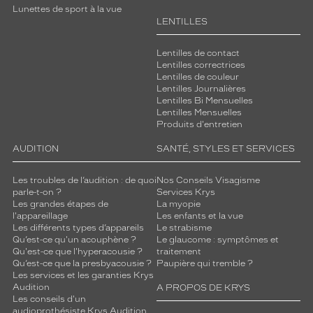
Lunettes de sport à la vue
LENTILLES
Lentilles de contact
Lentilles correctrices
Lentilles de couleur
Lentilles Journalières
Lentilles Bi Mensuelles
Lentilles Mensuelles
Produits d'entretien
AUDITION
SANTÉ, STYLES ET SERVICES
Les troubles de l’audition : de quoi
Nos Conseils Visagisme
parle-t-on ?
Services Krys
Les grandes étapes de
La myopie
l'appareillage
Les enfants et la vue
Les différents types d’appareils
Le strabisme
Qu’est-ce qu'un acouphène ?
Le glaucome : symptômes et
Qu'est-ce que l'hyperacousie ?
traitement
Qu’est-ce que la presbyacousie ?
Paupière qui tremble ?
Les services et les garanties Krys
Audition
A PROPOS DE KRYS
Les conseils d'un
audioprothésiste Krys Audition