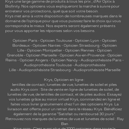
Krys une large gamme de produits à tous les prix , d’Air Optix à
Biofinity. Nos opticiens vous expliqueront la marche à suivre pour
entretenir vos protections, quel que soit votre besoin.
Krys met ainsi à votre disposition de nombreuses marques dans le
domaine de l’optique pour que vous puissiez faire le choix qui vous
correspondra le mieux. Nos experts seront également présents
pour vous apporter les réponses selon vos besoins.
Opticien Paris
-
Opticien Toulouse
-
Opticien Lyon
-
Opticien
Bordeaux
-
Opticien Nantes
-
Opticien Strasbourg
-
Opticien
Lille
-
Opticien Montpellier
-
Opticien Rennes
-
Opticien
Grenoble
-
Opticien Marseille
-
Opticien Aix-en-Provence
-
Opticien
Reims
-
Opticien Angers
-
Opticien Nancy
-
Audioprothésiste Paris
-
Audioprothésiste Toulouse
-
Audioprothésiste
Lille
-
Audioprothésiste Strasbourg
-
Audioprothésiste Marseille
Krys, Opticien en ligne :
lentilles de contact
,
lunettes de vue
,
lunettes de soleil
et
piles
audio
Krys.com : Site de vente en ligne de lunettes de soleil, de
lunettes de vue, de
lentilles de contact
, et de piles audios. Essayez
vos lunettes grâce au miroir virtuel Krys, commandez en ligne et
faites vous livrer gratuitement chez l'un des opticiens Krys. La
livraison est offerte pour un retrait dans le réseau Krys. Bénéficiez
également de la garantie "Satisfait ou remboursé 30 jours".
Retrouvez nos marques de lunettes de vue et
lunettes de soleil : Ray
Ban
Krys.com : C’est aussi plus de 1000 opticiens dans toute la