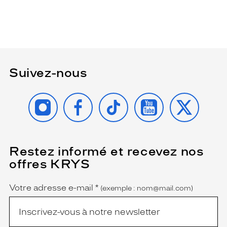
Suivez-nous
INSTAGRAM
FACEBOOK
TIKTOK
YOUTUBE
X
Restez informé et recevez nos
(Ce
champ
offres KRYS
est
Name
obligatoire)
Votre adresse e-mail
*
(exemple : nom@mail.com)