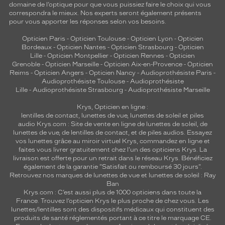
domaine de l’optique pour que vous puissiez faire le choix qui vous
correspondra le mieux. Nos experts seront également présents
pour vous apporter les réponses selon vos besoins.
Opticien Paris
-
Opticien Toulouse
-
Opticien Lyon
-
Opticien
Bordeaux
-
Opticien Nantes
-
Opticien Strasbourg
-
Opticien
Lille
-
Opticien Montpellier
-
Opticien Rennes
-
Opticien
Grenoble
-
Opticien Marseille
-
Opticien Aix-en-Provence
-
Opticien
Reims
-
Opticien Angers
-
Opticien Nancy
-
Audioprothésiste Paris
-
Audioprothésiste Toulouse
-
Audioprothésiste
Lille
-
Audioprothésiste Strasbourg
-
Audioprothésiste Marseille
Krys, Opticien en ligne :
lentilles de contact
,
lunettes de vue
,
lunettes de soleil
et
piles
audio
Krys.com : Site de vente en ligne de lunettes de soleil, de
lunettes de vue, de
lentilles de contact
, et de piles audios. Essayez
vos lunettes grâce au miroir virtuel Krys, commandez en ligne et
faites vous livrer gratuitement chez l'un des opticiens Krys. La
livraison est offerte pour un retrait dans le réseau Krys. Bénéficiez
également de la garantie "Satisfait ou remboursé 30 jours".
Retrouvez nos marques de lunettes de vue et
lunettes de soleil : Ray
Ban
Krys.com : C’est aussi plus de 1000 opticiens dans toute la
France.
Trouvez l’opticien Krys le plus proche de chez vous
. Les
lunettes/lentilles sont des dispositifs médicaux qui constituent des
produits de santé réglementés portant à ce titre le marquage CE.