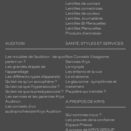
Lentilles de contact
Lentilles correctrices
Lentilles de couleur
Lentilles Journalières
Lentilles Bi Mensuelles
Lentilles Mensuelles
Produits d'entretien
AUDITION
SANTÉ, STYLES ET SERVICES
Les troubles de l’audition : de quoi
Nos Conseils Visagisme
parle-t-on ?
Services Krys
Les grandes étapes de
La myopie
l'appareillage
Les enfants et la vue
Les différents types d’appareils
Le strabisme
Qu’est-ce qu'un acouphène ?
Le glaucome : symptômes et
Qu'est-ce que l'hyperacousie ?
traitement
Qu’est-ce que la presbyacousie ?
Paupière qui tremble ?
Les services et les garanties Krys
Audition
A PROPOS DE KRYS
Les conseils d'un
audioprothésiste Krys Audition
Qui sommes-nous ?
Les preuves de la confiance
Espace Presse
A propos de KRYS GROUP