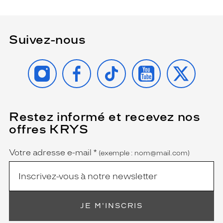
Suivez-nous
INSTAGRAM
FACEBOOK
TIKTOK
YOUTUBE
X
Restez informé et recevez nos
(Ce
champ
offres KRYS
est
Name
obligatoire)
Votre adresse e-mail
*
(exemple : nom@mail.com)
JE M'INSCRIS