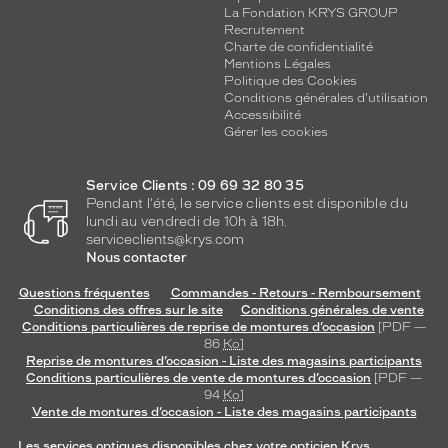
La Fondation KRYS GROUP
Recrutement
Charte de confidentialité
Mentions Légales
Politique des Cookies
Conditions générales d'utilisation
Accessibilité
Gérer les cookies
Service Clients : 09 69 32 80 35
Pendant l'été, le service clients est disponible du
lundi au vendredi de 10h à 18h.
serviceclients@krys.com
Nous contacter
Questions fréquentes
Commandes - Retours - Remboursement
Conditions des offres sur le site
Conditions générales de vente
Conditions particulières de reprise de montures d’occasion
[PDF —
86
Ko
]
Reprise de montures d’occasion - Liste des magasins participants
Conditions particulières de vente de montures d’occasion
[PDF —
94
Ko
]
Vente de montures d’occasion - Liste des magasins participants
Les services optiques disponibles chez votre opticien Krys