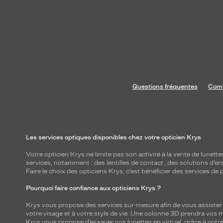
Questions fréquentes
Comm
Les services optiques disponibles chez votre opticien Krys
Votre opticien Krys ne limite pas son activité à la vente de
lunette
services, notamment : des
lentilles de contact
; des
solutions d’en
Faire le choix des opticiens Krys, c’est bénéficier des services d
Pourquoi faire confiance aux opticiens Krys ?
Krys vous propose des services sur-mesure afin de vous assister au
votre visage et à votre style de vie. Une colonne 3D prendra vos 
Krys vous propose d’essayer vos lunettes en virtuel, grâce à vot