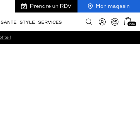
Prendre un RDV
Mon magasin
Mon
Afficher
SANTÉ
STYLE
SERVICES
vide
panie
la
recherche
fite !