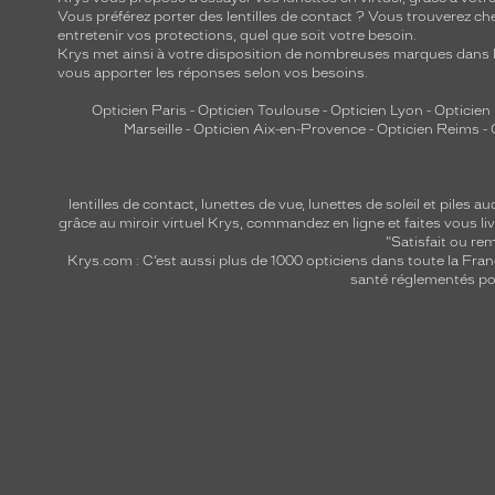
Vous préférez porter des lentilles de contact ? Vous trouverez che
entretenir vos protections, quel que soit votre besoin.
Krys met ainsi à votre disposition de nombreuses marques dans l
vous apporter les réponses selon vos besoins.
Opticien Paris
-
Opticien Toulouse
-
Opticien Lyon
-
Opticien
Marseille
-
Opticien Aix-en-Provence
-
Opticien Reims
-
lentilles de contact
,
lunettes de vue
,
lunettes de soleil
et
piles au
grâce au miroir virtuel Krys, commandez en ligne et faites vous liv
"Satisfait ou r
Krys.com : C’est aussi plus de 1000 opticiens dans toute la Fra
santé réglementés por