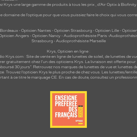
z Krys une large gamme de produits à tous les prix , d’Air Optix à Biofinit
e domaine de l’optique pour que vous puissiez faire le choix qui vous cor
 Bordeaux
-
Opticien Nantes
-
Opticien Strasbourg
-
Opticien Lille
-
Opticien
Opticien Angers
-
Opticien Nancy
-
Audioprothésiste Paris
-
Audioprothési
Strasbourg
-
Audioprothésiste Marseille
Krys, Opticien en ligne :
dio
Krys.com : Site de vente en ligne de lunettes de soleil, de lunettes de vu
rer gratuitement chez l'un des opticiens Krys. La livraison est offerte pour
emboursé 30 jours". Retrouvez nos marques de lunettes de vue et
lunettes d
nce.
Trouvez l’opticien Krys le plus proche de chez vous
. Les lunettes/lenti
tant à ce titre le marquage CE. En cas de doute, consultez un professionne