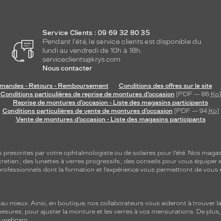
Service Clients : 09 69 32 80 35
Pendant l'été, le service clients est disponible du
lundi au vendredi de 10h à 18h.
serviceclients@krys.com
Nous contacter
andes - Retours - Remboursement
Conditions des offres sur le site
Conditions particulières de reprise de montures d’occasion
[PDF — 86
Ko
]
Reprise de montures d’occasion - Liste des magasins participants
Conditions particulières de vente de montures d’occasion
[PDF — 94
Ko
]
Vente de montures d’occasion - Liste des magasins participants
s
prescrites par votre ophtalmologiste ou de
solaires
pour l’été. Nos magas
tretien
; des lunettes à verres progressifs ; des conseils pour vous équiper e
e professionnels dont la formation et l’expérience vous permettront de vous 
 mieux. Ainsi, en boutique, nos collaborateurs vous aideront à trouver la 
mesures, pour ajuster la monture et les verres à vos mensurations. De plus
re webcam.