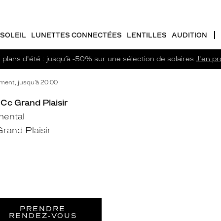
SOLEIL
LUNETTES CONNECTÉES
LENTILLES
AUDITION
plans d'été : jusqu’à -50% sur une sélection de solaires
J'en pro
ment, jusqu’à 20:00
- Cc Grand Plaisir
mental
rand Plaisir
PRENDRE
RENDEZ‑VOUS