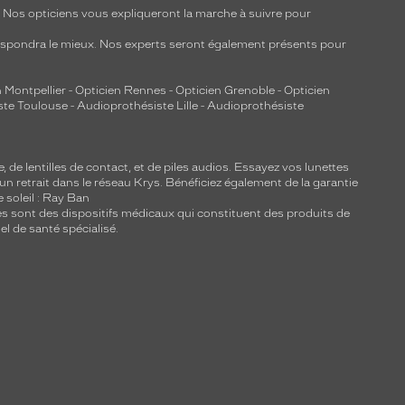
y. Nos opticiens vous expliqueront la marche à suivre pour
respondra le mieux. Nos experts seront également présents pour
 Montpellier
-
Opticien Rennes
-
Opticien Grenoble
-
Opticien
ste Toulouse
-
Audioprothésiste Lille
-
Audioprothésiste
e, de
lentilles de contact
, et de piles audios. Essayez vos lunettes
 un retrait dans le réseau Krys. Bénéficiez également de la garantie
e soleil : Ray Ban
lles sont des dispositifs médicaux qui constituent des produits de
l de santé spécialisé.