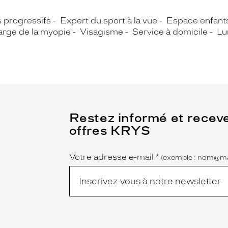
s progressifs
Expert du sport à la vue
Espace enfant
arge de la myopie
Visagisme
Service à domicile
Lu
(Ce
Restez informé et recev
champ
offres KRYS
est
Name
obligatoire)
Votre adresse e-mail
*
(exemple : nom@ma