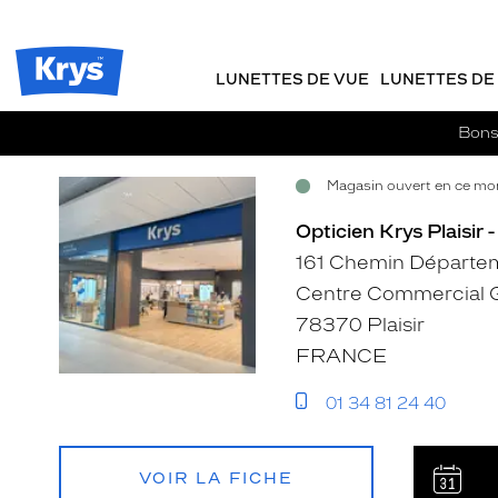
Opticien
m
J
ER AU
Krys
TENU
y
e
-
CIPAL
Opticien
K
r
La
Krys
r
e
LUNETTES DE VUE
LUNETTES DE 
confiance
-
y
-
vous
s
c
va
La
Bons 
si
o
confiance
bien
m
vous
Magasin ouvert en ce mo
m
Voir
Voir
va
a
si
la
la
Opticien Krys Plaisir 
n
bien
fiche
fiche
d
161 Chemin Départe
e
Centre Commercial G
78370 Plaisir
FRANCE
01 34 81 24 40
VOIR LA FICHE