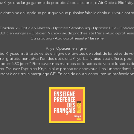
z Krys une large gamme de produits à tous les prix , d’Air Optix à Biofinit
e domaine de l’optique pour que vous puissiez faire le choix qui vous cor
 Bordeaux
-
Opticien Nantes
-
Opticien Strasbourg
-
Opticien Lille
-
Opticien
Opticien Angers
-
Opticien Nancy
-
Audioprothésiste Paris
-
Audioprothési
Strasbourg
-
Audioprothésiste Marseille
Krys, Opticien en ligne :
dio
Krys.com : Site de vente en ligne de lunettes de soleil, de lunettes de vu
rer gratuitement chez l'un des opticiens Krys. La livraison est offerte pour
emboursé 30 jours". Retrouvez nos marques de lunettes de vue et
lunettes d
nce.
Trouvez l’opticien Krys le plus proche de chez vous
. Les lunettes/lenti
tant à ce titre le marquage CE. En cas de doute, consultez un professionne