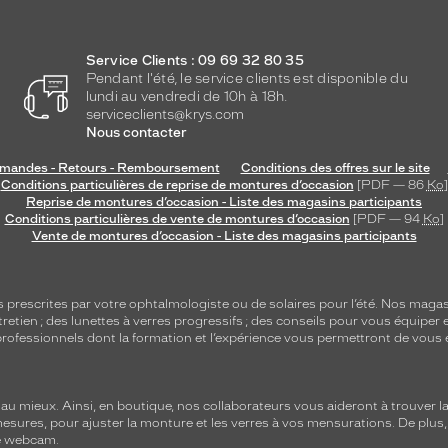
Service Clients : 09 69 32 80 35
Pendant l'été, le service clients est disponible du
lundi au vendredi de 10h à 18h.
serviceclients@krys.com
Nous contacter
andes - Retours - Remboursement
Conditions des offres sur le site
Conditions particulières de reprise de montures d’occasion
[PDF — 86
Ko
]
Reprise de montures d’occasion - Liste des magasins participants
Conditions particulières de vente de montures d’occasion
[PDF — 94
Ko
]
Vente de montures d’occasion - Liste des magasins participants
s
prescrites par votre ophtalmologiste ou de
solaires
pour l’été. Nos magas
tretien
; des lunettes à verres progressifs ; des conseils pour vous équiper e
e professionnels dont la formation et l’expérience vous permettront de vous 
 mieux. Ainsi, en boutique, nos collaborateurs vous aideront à trouver la 
mesures, pour ajuster la monture et les verres à vos mensurations. De plus
re webcam.