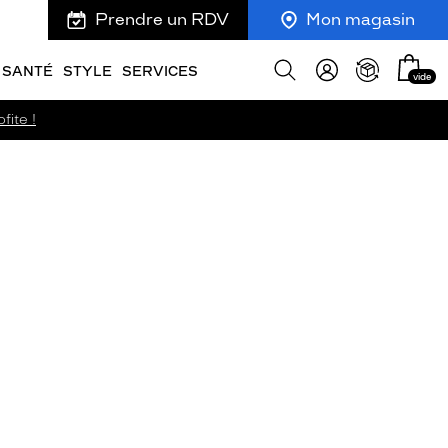
Prendre un RDV
Mon magasin
Mon
Afficher
SANTÉ
STYLE
SERVICES
vide
panie
la
recherche
fite !