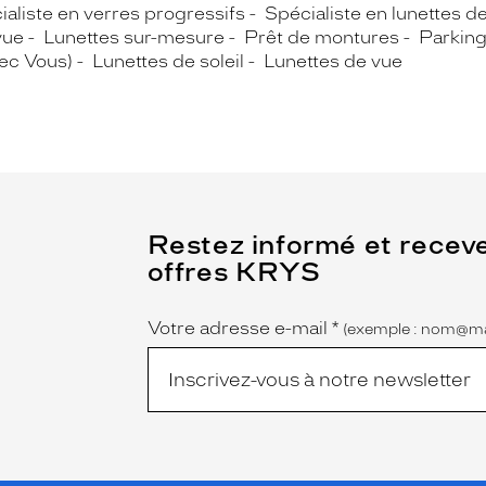
ialiste en verres progressifs
Spécialiste en lunettes d
vue
Lunettes sur-mesure
Prêt de montures
Parkin
vec Vous)
Lunettes de soleil
Lunettes de vue
(Ce
Restez informé et recev
champ
offres KRYS
est
Name
obligatoire)
Votre adresse e-mail
*
(exemple : nom@ma