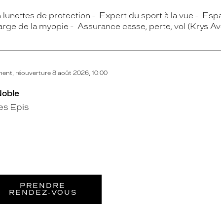
n lunettes de protection
Expert du sport à la vue
Espa
arge de la myopie
Assurance casse, perte, vol (Krys A
nt, réouverture 8 août 2026, 10:00
Noble
es Epis
PRENDRE
RENDEZ‑VOUS