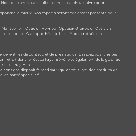
y. Nos opticiens vous expliqueront la marche à suivre pour
respondra le mieux. Nos experts seront également présents pour
 Montpellier
-
Opticien Rennes
-
Opticien Grenoble
-
Opticien
ste Toulouse
-
Audioprothésiste Lille
-
Audioprothésiste
e, de
lentilles de contact
, et de piles audios. Essayez vos lunettes
 un retrait dans le réseau Krys. Bénéficiez également de la garantie
e soleil : Ray Ban
lles sont des dispositifs médicaux qui constituent des produits de
l de santé spécialisé.