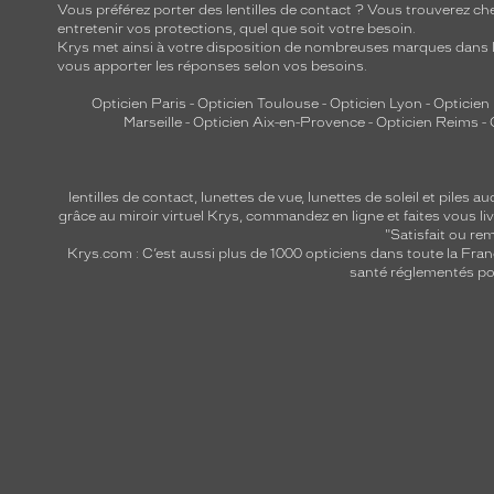
Vous préférez porter des lentilles de contact ? Vous trouverez che
entretenir vos protections, quel que soit votre besoin.
Krys met ainsi à votre disposition de nombreuses marques dans l
vous apporter les réponses selon vos besoins.
Opticien Paris
-
Opticien Toulouse
-
Opticien Lyon
-
Opticien
Marseille
-
Opticien Aix-en-Provence
-
Opticien Reims
-
lentilles de contact
,
lunettes de vue
,
lunettes de soleil
et
piles au
grâce au miroir virtuel Krys, commandez en ligne et faites vous liv
"Satisfait ou r
Krys.com : C’est aussi plus de 1000 opticiens dans toute la Fra
santé réglementés por