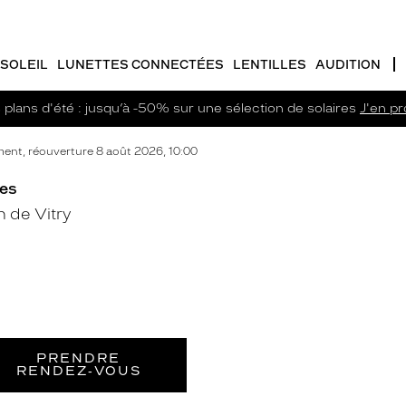
SOLEIL
LUNETTES CONNECTÉES
LENTILLES
AUDITION
plans d'été : jusqu’à -50% sur une sélection de solaires
J'en pro
nt, réouverture 8 août 2026, 10:00
res
 de Vitry
PRENDRE
RENDEZ‑VOUS