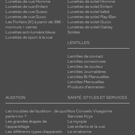
Lunettes de vue Homme
Lunettes de soleil Homme
Lunettes de vue Enfant
Lunettes de soleil Enfant
Lunettes de vue Guess
Lunettes de soleil bébé
Lunettes de vue Gucci
Lunettes de soleil Ray-Ban
Les Forfaits [K] à partir de 39€ -
Lunettes de soleil Gucci
monture + verres
Lunettes de soleil Oakley
Lunettes anti-lumière bleue
Soldes
Lunettes de sport à la vue
LENTILLES
Lentilles de contact
Lentilles correctrices
Lentilles de couleur
Lentilles Journalières
Lentilles Bi Mensuelles
Lentilles Mensuelles
Produits d'entretien
AUDITION
SANTÉ, STYLES ET SERVICES
Les troubles de l’audition : de quoi
Nos Conseils Visagisme
parle-t-on ?
Services Krys
Les grandes étapes de
La myopie
l'appareillage
Les enfants et la vue
Les différents types d’appareils
Le strabisme