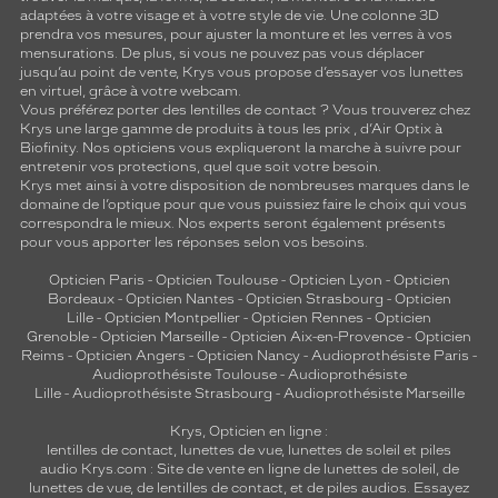
adaptées à votre visage et à votre style de vie. Une colonne 3D
prendra vos mesures, pour ajuster la monture et les verres à vos
mensurations. De plus, si vous ne pouvez pas vous déplacer
jusqu’au point de vente, Krys vous propose d’essayer vos lunettes
en virtuel, grâce à votre webcam.
Vous préférez porter des lentilles de contact ? Vous trouverez chez
Krys une large gamme de produits à tous les prix , d’Air Optix à
Biofinity. Nos opticiens vous expliqueront la marche à suivre pour
entretenir vos protections, quel que soit votre besoin.
Krys met ainsi à votre disposition de nombreuses marques dans le
domaine de l’optique pour que vous puissiez faire le choix qui vous
correspondra le mieux. Nos experts seront également présents
pour vous apporter les réponses selon vos besoins.
Opticien Paris
-
Opticien Toulouse
-
Opticien Lyon
-
Opticien
Bordeaux
-
Opticien Nantes
-
Opticien Strasbourg
-
Opticien
Lille
-
Opticien Montpellier
-
Opticien Rennes
-
Opticien
Grenoble
-
Opticien Marseille
-
Opticien Aix-en-Provence
-
Opticien
Reims
-
Opticien Angers
-
Opticien Nancy
-
Audioprothésiste Paris
-
Audioprothésiste Toulouse
-
Audioprothésiste
Lille
-
Audioprothésiste Strasbourg
-
Audioprothésiste Marseille
Krys, Opticien en ligne :
lentilles de contact
,
lunettes de vue
,
lunettes de soleil
et
piles
audio
Krys.com : Site de vente en ligne de lunettes de soleil, de
lunettes de vue, de
lentilles de contact
, et de piles audios. Essayez