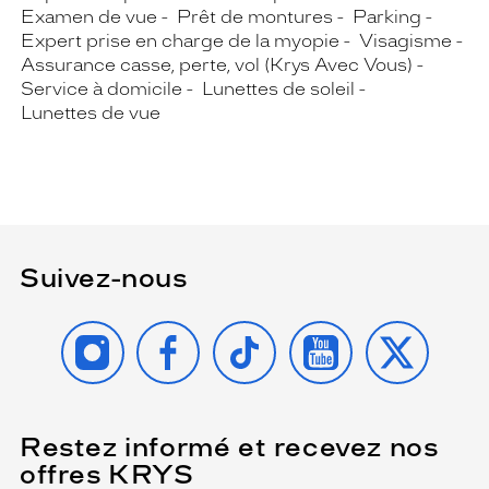
Examen de vue
Prêt de montures
Parking
Expert prise en charge de la myopie
Visagisme
Assurance casse, perte, vol (Krys Avec Vous)
Service à domicile
Lunettes de soleil
Lunettes de vue
Suivez-nous
INSTAGRAM
FACEBOOK
TIKTOK
YOUTUBE
X
Restez informé et recevez nos
(Ce
champ
offres KRYS
est
Name