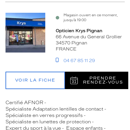
Magasin ouvert en ce moment,
jusqu’à 19:00
Opticien Krys Pignan
66 Avenue du General Grollier
34570 Pignan
FRANCE
04 67 85 11 29
PRENDRE
VOIR LA FICHE
RENDEZ‑VOUS
Certifié AFNOR
Spécialiste Adaptation lentilles de contact
Spécialiste en verres progressifs
Spécialiste en lunettes de protection
Expert du sport à la vue
Espace enfants