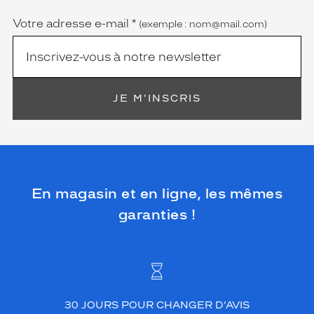
obligatoire)
Votre adresse e-mail
*
(exemple : nom@mail.com)
JE M'INSCRIS
En magasin et en ligne, les mêmes
garanties !
30 JOURS POUR CHANGER D’AVIS