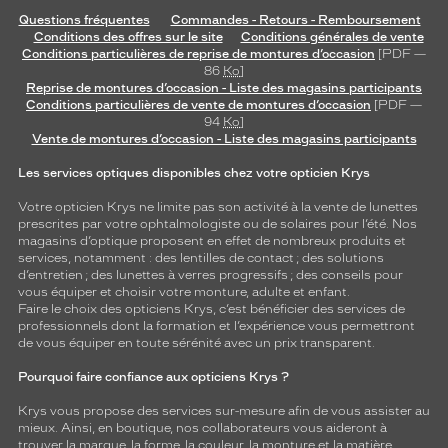
Questions fréquentes
Commandes - Retours - Remboursement
Conditions des offres sur le site
Conditions générales de vente
Conditions particulières de reprise de montures d’occasion
[PDF —
86
Ko
]
Reprise de montures d’occasion - Liste des magasins participants
Conditions particulières de vente de montures d’occasion
[PDF —
94
Ko
]
Vente de montures d’occasion - Liste des magasins participants
Les services optiques disponibles chez votre opticien Krys
Votre opticien Krys ne limite pas son activité à la vente de
lunettes
prescrites par votre ophtalmologiste ou de
solaires
pour l’été. Nos
magasins d’optique proposent en effet de nombreux produits et
services, notamment : des
lentilles de contact
; des
solutions
d’entretien
; des lunettes à verres progressifs ; des conseils pour
vous équiper et choisir votre monture, adulte et enfant.
Faire le choix des opticiens Krys, c’est bénéficier des services de
professionnels dont la formation et l’expérience vous permettront
de vous équiper en toute sérénité avec un prix transparent.
Pourquoi faire confiance aux opticiens Krys ?
Krys vous propose des services sur-mesure afin de vous assister au
mieux. Ainsi, en boutique, nos collaborateurs vous aideront à
trouver la marque, la forme, la couleur, la monture et la matière