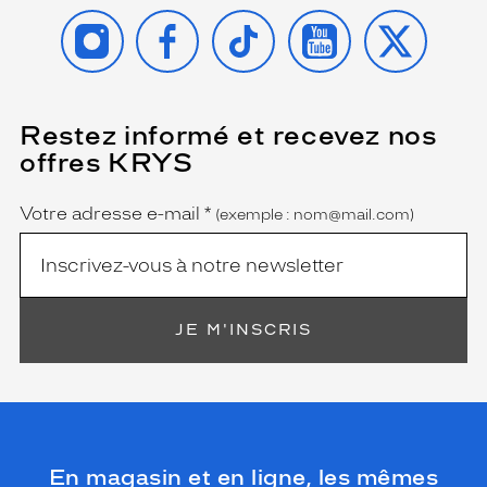
INSTAGRAM
FACEBOOK
TIKTOK
YOUTUBE
X
Restez informé et recevez nos
(Ce
champ
offres KRYS
est
Name
obligatoire)
Votre adresse e-mail
*
(exemple : nom@mail.com)
JE M'INSCRIS
En magasin et en ligne, les mêmes