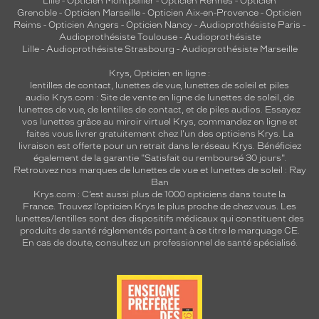
Lille
-
Opticien Montpellier
-
Opticien Rennes
-
Opticien
Grenoble
-
Opticien Marseille
-
Opticien Aix-en-Provence
-
Opticien
Reims
-
Opticien Angers
-
Opticien Nancy
-
Audioprothésiste Paris
-
Audioprothésiste Toulouse
-
Audioprothésiste
Lille
-
Audioprothésiste Strasbourg
-
Audioprothésiste Marseille
Krys, Opticien en ligne :
lentilles de contact
,
lunettes de vue
,
lunettes de soleil
et
piles
audio
Krys.com : Site de vente en ligne de lunettes de soleil, de
lunettes de vue, de
lentilles de contact
, et de piles audios. Essayez
vos lunettes grâce au miroir virtuel Krys, commandez en ligne et
faites vous livrer gratuitement chez l'un des opticiens Krys. La
livraison est offerte pour un retrait dans le réseau Krys. Bénéficiez
également de la garantie "Satisfait ou remboursé 30 jours".
Retrouvez nos marques de lunettes de vue et
lunettes de soleil : Ray
Ban
Krys.com : C’est aussi plus de 1000 opticiens dans toute la
France.
Trouvez l’opticien Krys le plus proche de chez vous
. Les
lunettes/lentilles sont des dispositifs médicaux qui constituent des
produits de santé réglementés portant à ce titre le marquage CE.
En cas de doute, consultez un professionnel de santé spécialisé.