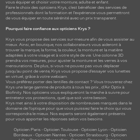
vous équiper et choisir votre monture, adulte et enfant.
Faire le choix des opticiens Krys, c’est bénéficier des services de
professionnels dont la formation et l’expérience vous permettront
de vous équiper en toute sérénité avec un prix transparent.
Pourquoi faire confiance aux opticiens Krys ?
Krys vous propose des services sur-mesure afin de vous assister au
mieux. Ainsi, en boutique, nos collaborateurs vous aideront à
trouver la marque, la forme, la couleur, la monture et la matière
adaptées à votre visage et à votre style de vie. Une colonne 3D
prendra vos mesures, pour ajuster la monture et les verres à vos
mensurations. De plus, si vous ne pouvez pas vous déplacer
jusqu’au point de vente, Krys vous propose d’essayer vos lunettes
en virtuel, grâce à votre webcam.
Vous préférez porter des lentilles de contact ? Vous trouverez chez
Krys une large gamme de produits à tous les prix , d’Air Optix à
Biofinity. Nos opticiens vous expliqueront la marche à suivre pour
entretenir vos protections, quel que soit votre besoin.
Krys met ainsi à votre disposition de nombreuses marques dans le
domaine de l’optique pour que vous puissiez faire le choix qui vous
correspondra le mieux. Nos experts seront également présents
pour vous apporter les réponses selon vos besoins.
Opticien Paris
-
Opticien Toulouse
-
Opticien Lyon
-
Opticien
Bordeaux
-
Opticien Nantes
-
Opticien Strasbourg
-
Opticien