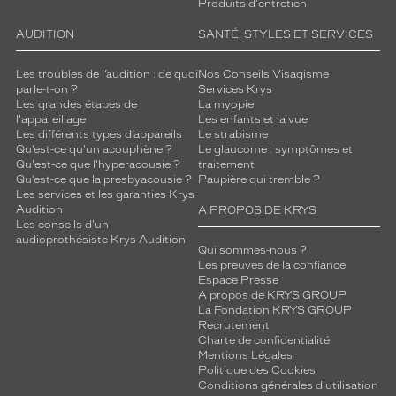
Produits d'entretien
AUDITION
SANTÉ, STYLES ET SERVICES
Les troubles de l’audition : de quoi
Nos Conseils Visagisme
parle-t-on ?
Services Krys
Les grandes étapes de
La myopie
l'appareillage
Les enfants et la vue
Les différents types d’appareils
Le strabisme
Qu’est-ce qu'un acouphène ?
Le glaucome : symptômes et
Qu'est-ce que l'hyperacousie ?
traitement
Qu’est-ce que la presbyacousie ?
Paupière qui tremble ?
Les services et les garanties Krys
Audition
A PROPOS DE KRYS
Les conseils d'un
audioprothésiste Krys Audition
Qui sommes-nous ?
Les preuves de la confiance
Espace Presse
A propos de KRYS GROUP
La Fondation KRYS GROUP
Recrutement
Charte de confidentialité
Mentions Légales
Politique des Cookies
Conditions générales d'utilisation