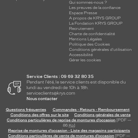
Qui sommes-nous ?
Les preuves de la confiance
Espace Presse
A propos de KRYS GROUP
La Fondation KRYS GROUP
Recrutement
Charte de confidentialité
Mentions Légales
Politique des Cookies
Conditions générales d'utilisation
Accessibilité
Gérer les cookies
Service Clients : 09 69 32 80 35
Pendant l'été, le service clients est disponible du
lundi au vendredi de 10h à 18h.
serviceclients@krys.com
Nous contacter
Questions fréquentes
Commandes - Retours - Remboursement
Conditions des offres sur le site
Conditions générales de vente
Conditions particulières de reprise de montures d’occasion
[PDF —
86
Ko
]
Reprise de montures d’occasion - Liste des magasins participants
Conditions particulières de vente de montures d’occasion
[PDF —