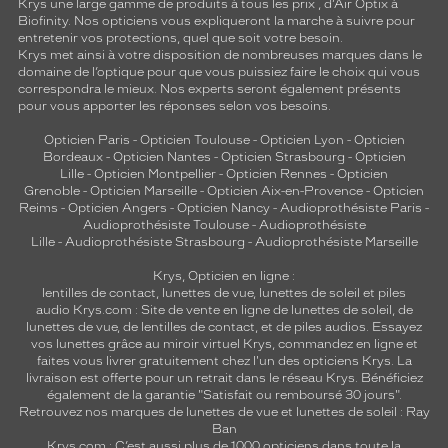
Krys une large gamme de produits à tous les prix , d’Air Optix à
Biofinity. Nos opticiens vous expliqueront la marche à suivre pour
entretenir vos protections, quel que soit votre besoin.
Krys met ainsi à votre disposition de nombreuses marques dans le
domaine de l’optique pour que vous puissiez faire le choix qui vous
correspondra le mieux. Nos experts seront également présents
pour vous apporter les réponses selon vos besoins.
Opticien Paris
-
Opticien Toulouse
-
Opticien Lyon
-
Opticien
Bordeaux
-
Opticien Nantes
-
Opticien Strasbourg
-
Opticien
Lille
-
Opticien Montpellier
-
Opticien Rennes
-
Opticien
Grenoble
-
Opticien Marseille
-
Opticien Aix-en-Provence
-
Opticien
Reims
-
Opticien Angers
-
Opticien Nancy
-
Audioprothésiste Paris
-
Audioprothésiste Toulouse
-
Audioprothésiste
Lille
-
Audioprothésiste Strasbourg
-
Audioprothésiste Marseille
Krys, Opticien en ligne :
lentilles de contact
,
lunettes de vue
,
lunettes de soleil
et
piles
audio
Krys.com : Site de vente en ligne de lunettes de soleil, de
lunettes de vue, de
lentilles de contact
, et de piles audios. Essayez
vos lunettes grâce au miroir virtuel Krys, commandez en ligne et
faites vous livrer gratuitement chez l'un des opticiens Krys. La
livraison est offerte pour un retrait dans le réseau Krys. Bénéficiez
également de la garantie "Satisfait ou remboursé 30 jours".
Retrouvez nos marques de lunettes de vue et
lunettes de soleil : Ray
Ban
Krys.com : C’est aussi plus de 1000 opticiens dans toute la