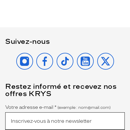
Suivez-nous
INSTAGRAM
FACEBOOK
TIKTOK
YOUTUBE
X
Restez informé et recevez nos
(Ce
champ
offres KRYS
est
Name
obligatoire)
Votre adresse e-mail
*
(exemple : nom@mail.com)