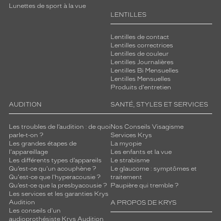
Lunettes de sport à la vue
LENTILLES
Lentilles de contact
Lentilles correctrices
Lentilles de couleur
Lentilles Journalières
Lentilles Bi Mensuelles
Lentilles Mensuelles
Produits d'entretien
AUDITION
SANTÉ, STYLES ET SERVICES
Les troubles de l’audition : de quoi
Nos Conseils Visagisme
parle-t-on ?
Services Krys
Les grandes étapes de
La myopie
l'appareillage
Les enfants et la vue
Les différents types d’appareils
Le strabisme
Qu’est-ce qu'un acouphène ?
Le glaucome : symptômes et
Qu'est-ce que l'hyperacousie ?
traitement
Qu’est-ce que la presbyacousie ?
Paupière qui tremble ?
Les services et les garanties Krys
Audition
A PROPOS DE KRYS
Les conseils d'un
audioprothésiste Krys Audition