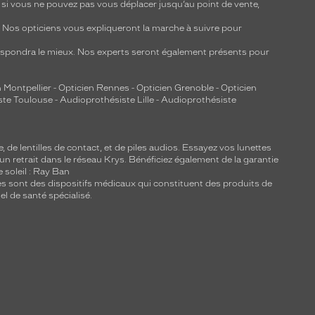
, si vous ne pouvez pas vous déplacer jusqu’au point de vente,
y. Nos opticiens vous expliqueront la marche à suivre pour
respondra le mieux. Nos experts seront également présents pour
 Montpellier
-
Opticien Rennes
-
Opticien Grenoble
-
Opticien
ste Toulouse
-
Audioprothésiste Lille
-
Audioprothésiste
e, de
lentilles de contact
, et de piles audios. Essayez vos lunettes
 un retrait dans le réseau Krys. Bénéficiez également de la garantie
e soleil : Ray Ban
lles sont des dispositifs médicaux qui constituent des produits de
l de santé spécialisé.