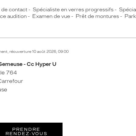
s de contact
Spécialiste en verres progressifs
Spécial
ce audition
Examen de vue
Prêt de montures
Park
ent, réouverture 10 août 2026, 09:00
s-Semeuse - Cc Hyper U
le 764
arrefour
use
PRENDRE
RENDEZ‑VOUS