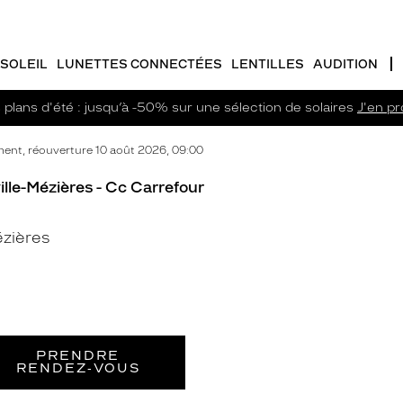
SOLEIL
LUNETTES CONNECTÉES
LENTILLES
AUDITION
plans d'été : jusqu’à -50% sur une sélection de solaires
J'en pro
ent, réouverture 10 août 2026, 09:00
ille-Mézières - Cc Carrefour
ézières
PRENDRE
RENDEZ‑VOUS