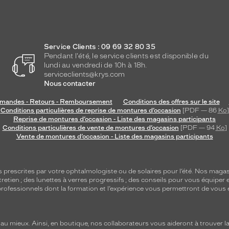
Service Clients : 09 69 32 80 35
Pendant l'été, le service clients est disponible du
lundi au vendredi de 10h à 18h.
serviceclients@krys.com
Nous contacter
andes - Retours - Remboursement
Conditions des offres sur le site
Conditions particulières de reprise de montures d’occasion
[PDF — 86
Ko
]
Reprise de montures d’occasion - Liste des magasins participants
Conditions particulières de vente de montures d’occasion
[PDF — 94
Ko
]
Vente de montures d’occasion - Liste des magasins participants
s
prescrites par votre ophtalmologiste ou de
solaires
pour l’été. Nos magas
tretien
; des lunettes à verres progressifs ; des conseils pour vous équiper e
e professionnels dont la formation et l’expérience vous permettront de vous 
 mieux. Ainsi, en boutique, nos collaborateurs vous aideront à trouver la 