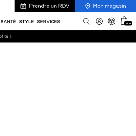
Prendre un RDV
Mon magasin
Mon
Afficher
SANTÉ
STYLE
SERVICES
vide
panie
la
recherche
fite !