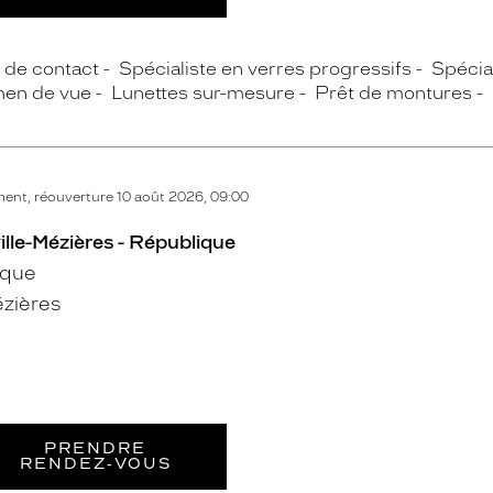
s de contact
Spécialiste en verres progressifs
Spécial
en de vue
Lunettes sur-mesure
Prêt de montures
ent, réouverture 10 août 2026, 09:00
ille-Mézières - République
ique
ézières
PRENDRE
RENDEZ‑VOUS