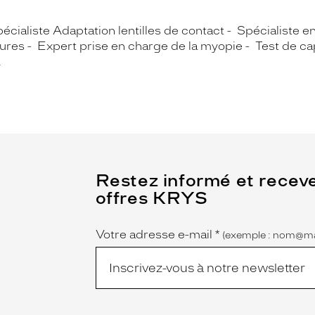
écialiste Adaptation lentilles de contact
Spécialiste e
ures
Expert prise en charge de la myopie
Test de cap
A
(Ce
Restez informé et recev
champ
offres KRYS
est
Name
obligatoire)
Votre adresse e-mail
*
(exemple : nom@ma