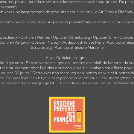
mesures, pour ajuster la monture et les verres à vos mensurations. De plus
re webcam.
z Krys une large gamme de produits à tous les prix , d’Air Optix à Biofinit
e domaine de l’optique pour que vous puissiez faire le choix qui vous cor
 Bordeaux
-
Opticien Nantes
-
Opticien Strasbourg
-
Opticien Lille
-
Opticien
Opticien Angers
-
Opticien Nancy
-
Audioprothésiste Paris
-
Audioprothési
Strasbourg
-
Audioprothésiste Marseille
Krys, Opticien en ligne :
dio
Krys.com : Site de vente en ligne de lunettes de soleil, de lunettes de vu
rer gratuitement chez l'un des opticiens Krys. La livraison est offerte pour
emboursé 30 jours". Retrouvez nos marques de lunettes de vue et
lunettes d
nce.
Trouvez l’opticien Krys le plus proche de chez vous
. Les lunettes/lenti
tant à ce titre le marquage CE. En cas de doute, consultez un professionne