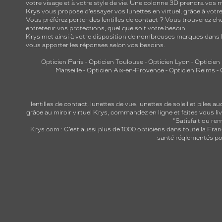
votre visage et à votre style de vie. Une colonne 3D prendra vos 
Krys vous propose d’essayer vos lunettes en virtuel, grâce à vot
Vous préférez porter des lentilles de contact ? Vous trouverez che
entretenir vos protections, quel que soit votre besoin.
Krys met ainsi à votre disposition de nombreuses marques dans l
vous apporter les réponses selon vos besoins.
Opticien Paris
-
Opticien Toulouse
-
Opticien Lyon
-
Opticien
Marseille
-
Opticien Aix-en-Provence
-
Opticien Reims
-
lentilles de contact
,
lunettes de vue
,
lunettes de soleil
et
piles au
grâce au miroir virtuel Krys, commandez en ligne et faites vous liv
"Satisfait ou r
Krys.com : C’est aussi plus de 1000 opticiens dans toute la Fra
santé réglementés por