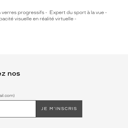
n verres progressifs
Expert du sport à la vue
acité visuelle en réalité virtuelle
ez nos
il.com)
JE M'INSCRIS