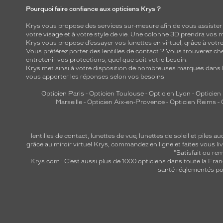
Pourquoi faire confiance aux opticiens Krys ?
Krys vous propose des services sur-mesure afin de vous assister au
votre visage et à votre style de vie. Une colonne 3D prendra vos 
Krys vous propose d’essayer vos lunettes en virtuel, grâce à vot
Vous préférez porter des lentilles de contact ? Vous trouverez che
entretenir vos protections, quel que soit votre besoin.
Krys met ainsi à votre disposition de nombreuses marques dans l
vous apporter les réponses selon vos besoins.
Opticien Paris
-
Opticien Toulouse
-
Opticien Lyon
-
Opticien
Marseille
-
Opticien Aix-en-Provence
-
Opticien Reims
-
lentilles de contact
,
lunettes de vue
,
lunettes de soleil
et
piles au
grâce au miroir virtuel Krys, commandez en ligne et faites vous liv
"Satisfait ou r
Krys.com : C’est aussi plus de 1000 opticiens dans toute la Fra
santé réglementés por