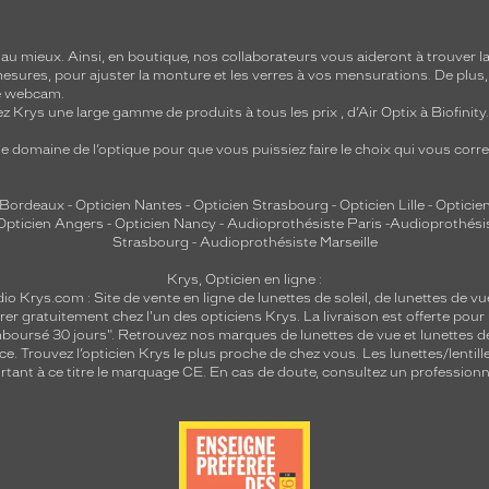
 mieux. Ainsi, en boutique, nos collaborateurs vous aideront à trouver la 
mesures, pour ajuster la monture et les verres à vos mensurations. De plus
re webcam.
z Krys une large gamme de produits à tous les prix , d’Air Optix à Biofinit
e domaine de l’optique pour que vous puissiez faire le choix qui vous cor
 Bordeaux
-
Opticien Nantes
-
Opticien Strasbourg
-
Opticien Lille
-
Opticien
Opticien Angers
-
Opticien Nancy
-
Audioprothésiste Paris
-
Audioprothési
Strasbourg
-
Audioprothésiste Marseille
Krys, Opticien en ligne :
dio
Krys.com : Site de vente en ligne de lunettes de soleil, de lunettes de vu
rer gratuitement chez l'un des opticiens Krys. La livraison est offerte pour
emboursé 30 jours". Retrouvez nos marques de lunettes de vue et
lunettes d
nce.
Trouvez l’opticien Krys le plus proche de chez vous
. Les lunettes/lenti
tant à ce titre le marquage CE. En cas de doute, consultez un professionne