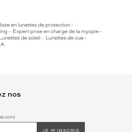
iste en lunettes de protection
ing
Expert prise en charge de la myopie
Lunettes de soleil
Lunettes de vue
IA
ez nos
il.com)
JE M'INSCRIS