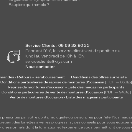
Paupière qui tremble ?
Service Clients : 09 69 32 80 35
Pendant l'été, le service clients est disponible du
lundi au vendredi de 10h à 18h.
serviceclients@krys.com
Nous contacter
andes - Retours - Remboursement
Conditions des offres sur le site
Conditions particulières de reprise de montures d’occasion
[PDF — 86
Ko
]
Reprise de montures d’occasion - Liste des magasins participants
Conditions particulières de vente de montures d’occasion
[PDF — 94
Ko
]
Vente de montures d’occasion - Liste des magasins participants
s
prescrites par votre ophtalmologiste ou de
solaires
pour l’été. Nos magas
tretien
; des lunettes à verres progressifs ; des conseils pour vous équiper e
e professionnels dont la formation et l’expérience vous permettront de vous 