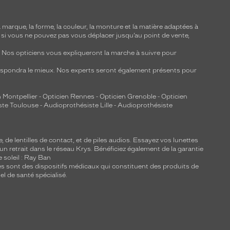
marque, la forme, la couleur, la monture et la matière adaptées à
, si vous ne pouvez pas vous déplacer jusqu’au point de vente,
y. Nos opticiens vous expliqueront la marche à suivre pour
respondra le mieux. Nos experts seront également présents pour
 Montpellier
-
Opticien Rennes
-
Opticien Grenoble
-
Opticien
ste Toulouse
-
Audioprothésiste Lille
-
Audioprothésiste
e, de
lentilles de contact
, et de piles audios. Essayez vos lunettes
 un retrait dans le réseau Krys. Bénéficiez également de la garantie
e soleil : Ray Ban
lles sont des dispositifs médicaux qui constituent des produits de
l de santé spécialisé.