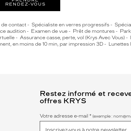
PRENDRE
RENDEZ‑VOUS
s de contact
Spécialiste en verres progressifs
Spécial
ce audition
Examen de vue
Prêt de montures
Park
rtuelle
Assurance casse, perte, vol (Krys Avec Vous)
ment, en moins de 10 min, par impression 3D
Lunettes 
(Ce
Restez informé et recev
champ
offres KRYS
est
Name
obligatoire)
Votre adresse e-mail
*
(exemple : nom@ma