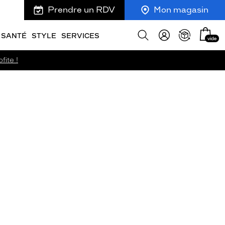
Prendre un RDV
Mon magasin
Mon
Afficher
SANTÉ
STYLE
SERVICES
vide
panie
la
recherche
fite !