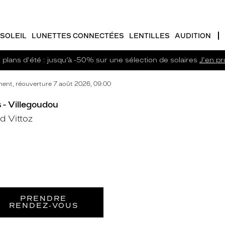
SOLEIL
LUNETTES CONNECTÉES
LENTILLES
AUDITION
plans d'été : jusqu’à -50% sur une sélection de solaires
J'en pro
ent, réouverture 7 août 2026, 09:00
 - Villegoudou
 Vittoz
PRENDRE
RENDEZ‑VOUS