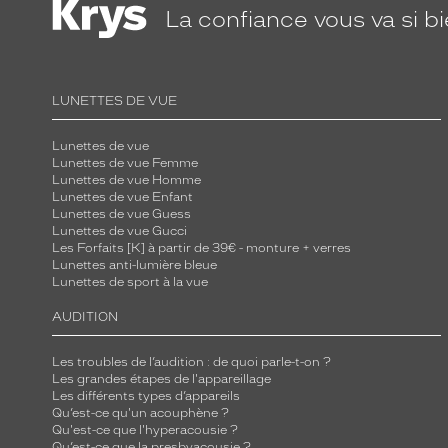
La confiance
vous va si b
LUNETTES DE VUE
Lunettes de vue
Lunettes de vue Femme
Lunettes de vue Homme
Lunettes de vue Enfant
Lunettes de vue Guess
Lunettes de vue Gucci
Les Forfaits [K] à partir de 39€ - monture + verres
Lunettes anti-lumière bleue
Lunettes de sport à la vue
AUDITION
Les troubles de l’audition : de quoi parle-t-on ?
Les grandes étapes de l'appareillage
Les différents types d’appareils
Qu’est-ce qu'un acouphène ?
Qu'est-ce que l'hyperacousie ?
Qu’est-ce que la presbyacousie ?