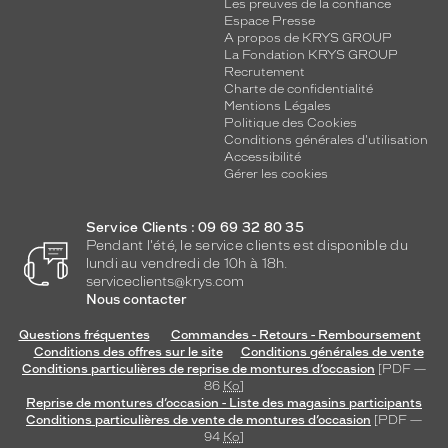
Les preuves de la confiance
Espace Presse
A propos de KRYS GROUP
La Fondation KRYS GROUP
Recrutement
Charte de confidentialité
Mentions Légales
Politique des Cookies
Conditions générales d'utilisation
Accessibilité
Gérer les cookies
Service Clients : 09 69 32 80 35
Pendant l'été, le service clients est disponible du
lundi au vendredi de 10h à 18h.
serviceclients@krys.com
Nous contacter
Questions fréquentes
Commandes - Retours - Remboursement
Conditions des offres sur le site
Conditions générales de vente
Conditions particulières de reprise de montures d’occasion
[PDF —
86
Ko
]
Reprise de montures d’occasion - Liste des magasins participants
Conditions particulières de vente de montures d’occasion
[PDF —
94
Ko
]