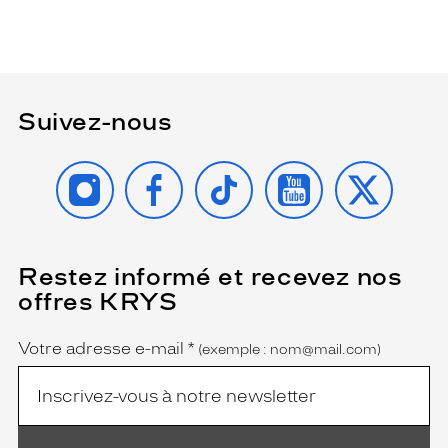
Suivez-nous
INSTAGRAM
FACEBOOK
TIKTOK
YOUTUBE
X
Restez informé et recevez nos
(Ce
champ
offres KRYS
est
Name
obligatoire)
Votre adresse e-mail
*
(exemple : nom@mail.com)