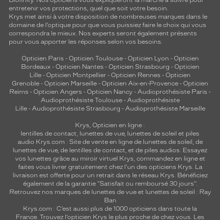
Biofinity. Nos opticiens vous expliqueront la marche à suivre pour
entretenir vos protections, quel que soit votre besoin.
Krys met ainsi à votre disposition de nombreuses marques dans le
domaine de l’optique pour que vous puissiez faire le choix qui vous
correspondra le mieux. Nos experts seront également présents
pour vous apporter les réponses selon vos besoins.
Opticien Paris
-
Opticien Toulouse
-
Opticien Lyon
-
Opticien
Bordeaux
-
Opticien Nantes
-
Opticien Strasbourg
-
Opticien
Lille
-
Opticien Montpellier
-
Opticien Rennes
-
Opticien
Grenoble
-
Opticien Marseille
-
Opticien Aix-en-Provence
-
Opticien
Reims
-
Opticien Angers
-
Opticien Nancy
-
Audioprothésiste Paris
-
Audioprothésiste Toulouse
-
Audioprothésiste
Lille
-
Audioprothésiste Strasbourg
-
Audioprothésiste Marseille
Krys, Opticien en ligne :
lentilles de contact
,
lunettes de vue
,
lunettes de soleil
et
piles
audio
Krys.com : Site de vente en ligne de lunettes de soleil, de
lunettes de vue, de
lentilles de contact
, et de piles audios. Essayez
vos lunettes grâce au miroir virtuel Krys, commandez en ligne et
faites vous livrer gratuitement chez l'un des opticiens Krys. La
livraison est offerte pour un retrait dans le réseau Krys. Bénéficiez
également de la garantie "Satisfait ou remboursé 30 jours".
Retrouvez nos marques de lunettes de vue et
lunettes de soleil : Ray
Ban
Krys.com : C’est aussi plus de 1000 opticiens dans toute la
France.
Trouvez l’opticien Krys le plus proche de chez vous
. Les