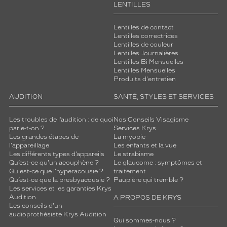
LENTILLES
Lentilles de contact
Lentilles correctrices
Lentilles de couleur
Lentilles Journalières
Lentilles Bi Mensuelles
Lentilles Mensuelles
Produits d'entretien
AUDITION
SANTÉ, STYLES ET SERVICES
Les troubles de l’audition : de quoi
Nos Conseils Visagisme
parle-t-on ?
Services Krys
Les grandes étapes de
La myopie
l'appareillage
Les enfants et la vue
Les différents types d’appareils
Le strabisme
Qu’est-ce qu'un acouphène ?
Le glaucome : symptômes et
Qu'est-ce que l'hyperacousie ?
traitement
Qu’est-ce que la presbyacousie ?
Paupière qui tremble ?
Les services et les garanties Krys
Audition
A PROPOS DE KRYS
Les conseils d'un
audioprothésiste Krys Audition
Qui sommes-nous ?