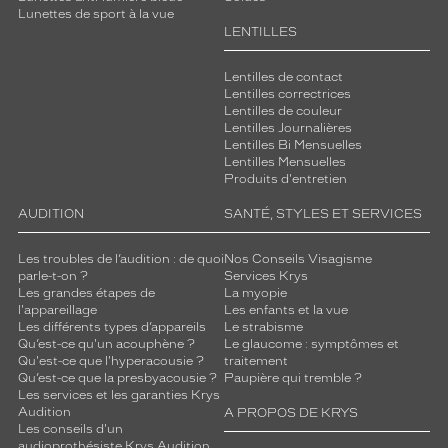
Lunettes de sport à la vue
LENTILLES
Lentilles de contact
Lentilles correctrices
Lentilles de couleur
Lentilles Journalières
Lentilles Bi Mensuelles
Lentilles Mensuelles
Produits d'entretien
AUDITION
SANTÉ, STYLES ET SERVICES
Les troubles de l’audition : de quoi
Nos Conseils Visagisme
parle-t-on ?
Services Krys
Les grandes étapes de
La myopie
l'appareillage
Les enfants et la vue
Les différents types d’appareils
Le strabisme
Qu’est-ce qu'un acouphène ?
Le glaucome : symptômes et
Qu'est-ce que l'hyperacousie ?
traitement
Qu’est-ce que la presbyacousie ?
Paupière qui tremble ?
Les services et les garanties Krys
Audition
A PROPOS DE KRYS
Les conseils d'un
audioprothésiste Krys Audition