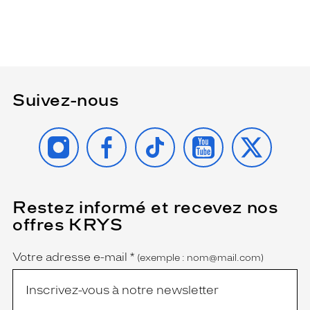
Suivez-nous
INSTAGRAM
FACEBOOK
TIKTOK
YOUTUBE
X
Restez informé et recevez nos
(Ce
champ
offres KRYS
est
Name
obligatoire)
Votre adresse e-mail
*
(exemple : nom@mail.com)