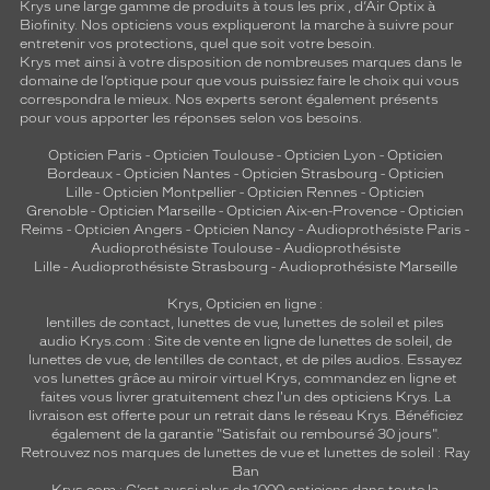
Krys une large gamme de produits à tous les prix , d’Air Optix à
Biofinity. Nos opticiens vous expliqueront la marche à suivre pour
entretenir vos protections, quel que soit votre besoin.
Krys met ainsi à votre disposition de nombreuses marques dans le
domaine de l’optique pour que vous puissiez faire le choix qui vous
correspondra le mieux. Nos experts seront également présents
pour vous apporter les réponses selon vos besoins.
Opticien Paris
-
Opticien Toulouse
-
Opticien Lyon
-
Opticien
Bordeaux
-
Opticien Nantes
-
Opticien Strasbourg
-
Opticien
Lille
-
Opticien Montpellier
-
Opticien Rennes
-
Opticien
Grenoble
-
Opticien Marseille
-
Opticien Aix-en-Provence
-
Opticien
Reims
-
Opticien Angers
-
Opticien Nancy
-
Audioprothésiste Paris
-
Audioprothésiste Toulouse
-
Audioprothésiste
Lille
-
Audioprothésiste Strasbourg
-
Audioprothésiste Marseille
Krys, Opticien en ligne :
lentilles de contact
,
lunettes de vue
,
lunettes de soleil
et
piles
audio
Krys.com : Site de vente en ligne de lunettes de soleil, de
lunettes de vue, de
lentilles de contact
, et de piles audios. Essayez
vos lunettes grâce au miroir virtuel Krys, commandez en ligne et
faites vous livrer gratuitement chez l'un des opticiens Krys. La
livraison est offerte pour un retrait dans le réseau Krys. Bénéficiez
également de la garantie "Satisfait ou remboursé 30 jours".
Retrouvez nos marques de lunettes de vue et
lunettes de soleil : Ray
Ban