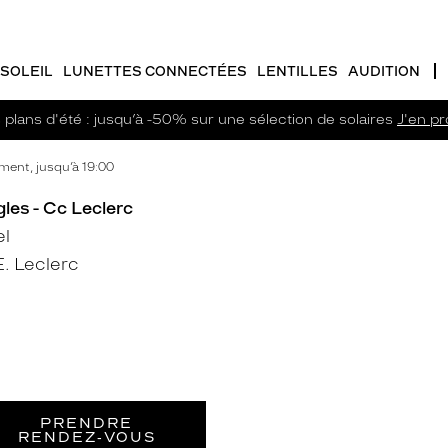
SOLEIL
LUNETTES CONNECTÉES
LENTILLES
AUDITION
plans d'été : jusqu’à -50% sur une sélection de solaires
J'en pro
ent, jusqu’à 19:00
les - Cc Leclerc
el
. Leclerc
PRENDRE
RENDEZ‑VOUS