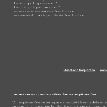
Qu'est-ce que l'hyperacousie ?
Qu’est-ce que la presbyacousie ?
Les services et les garanties Krys Audition
Les conseils d'un audioprothésiste Krys Audition
Questions fréquentes
Comm
Les services optiques disponibles chez votre opticien Krys
Votre opticien Krys ne limite pas son activité à la vente de
lunette
services, notamment : des
lentilles de contact
; des
solutions d’en