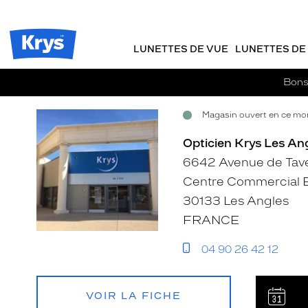
Opticien
m
J
ER AU
Krys
TENU
y
e
-
CIPAL
Opticien
K
r
La
Krys
r
e
LUNETTES DE VUE
LUNETTES DE 
confiance
-
y
-
vous
s
c
va
La
Bons 
si
o
confiance
bien
m
vous
Magasin ouvert en ce mom
m
Voir
Voir
Voir
va
a
si
la
la
la
Opticien Krys Les Ang
n
bien
fiche
fiche
fiche
d
6642 Avenue de Tav
e
Centre Commercial E
30133 Les Angles
FRANCE
04 90 26 42 12
VOIR LA FICHE