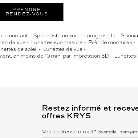
PRENDRE
RENDEZ‑VOUS
s de contact
Spécialiste en verres progressifs
Spécial
en de vue
Lunettes sur-mesure
Prêt de montures
nettes de soleil
Lunettes de vue
ment, en moins de 10 min, par impression 3D
Lunettes 
(Ce
Restez informé et recev
champ
offres KRYS
est
Name
obligatoire)
Votre adresse e-mail
*
(exemple : nom@ma