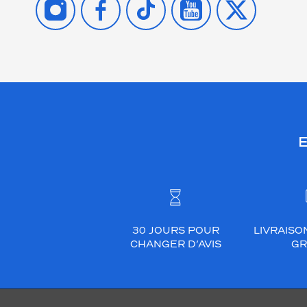
E
30 JOURS POUR
LIVRAISO
CHANGER D’AVIS
GR