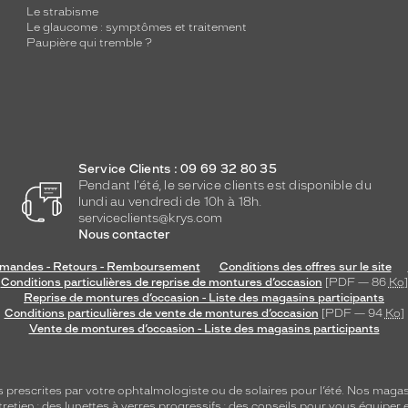
Le strabisme
Le glaucome : symptômes et traitement
Paupière qui tremble ?
Service Clients : 09 69 32 80 35
Pendant l'été, le service clients est disponible du
lundi au vendredi de 10h à 18h.
serviceclients@krys.com
Nous contacter
andes - Retours - Remboursement
Conditions des offres sur le site
Conditions particulières de reprise de montures d’occasion
[PDF — 86
Ko
]
Reprise de montures d’occasion - Liste des magasins participants
Conditions particulières de vente de montures d’occasion
[PDF — 94
Ko
]
Vente de montures d’occasion - Liste des magasins participants
s
prescrites par votre ophtalmologiste ou de
solaires
pour l’été. Nos magas
tretien
; des lunettes à verres progressifs ; des conseils pour vous équiper e