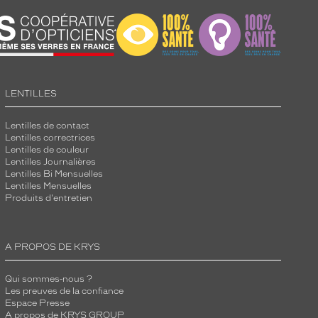
LENTILLES
Lentilles de contact
Lentilles correctrices
Lentilles de couleur
Lentilles Journalières
Lentilles Bi Mensuelles
Lentilles Mensuelles
Produits d'entretien
A PROPOS DE KRYS
Qui sommes-nous ?
Les preuves de la confiance
Espace Presse
A propos de KRYS GROUP