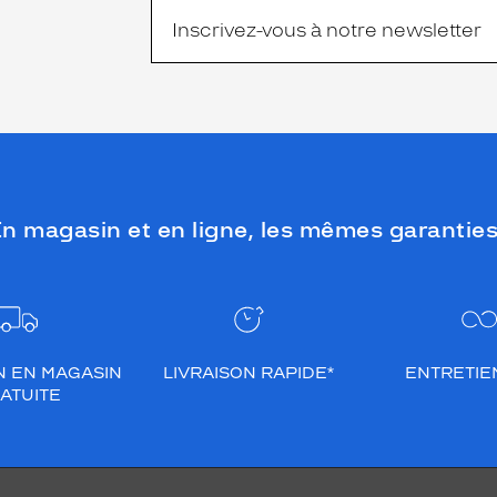
n magasin et en ligne, les mêmes garanties
N EN MAGASIN
LIVRAISON RAPIDE*
ENTRETIEN
ATUITE