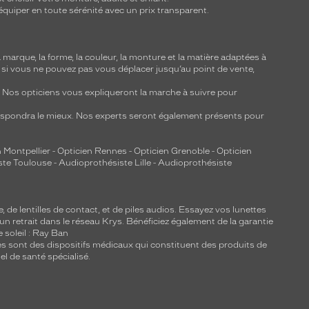
équiper en toute sérénité avec un prix transparent.
marque, la forme, la couleur, la monture et la matière adaptées à
, si vous ne pouvez pas vous déplacer jusqu’au point de vente,
y. Nos opticiens vous expliqueront la marche à suivre pour
respondra le mieux. Nos experts seront également présents pour
 Montpellier
-
Opticien Rennes
-
Opticien Grenoble
-
Opticien
ste Toulouse
-
Audioprothésiste Lille
-
Audioprothésiste
e, de
lentilles de contact
, et de piles audios. Essayez vos lunettes
 un retrait dans le réseau Krys. Bénéficiez également de la garantie
e soleil : Ray Ban
lles sont des dispositifs médicaux qui constituent des produits de
l de santé spécialisé.