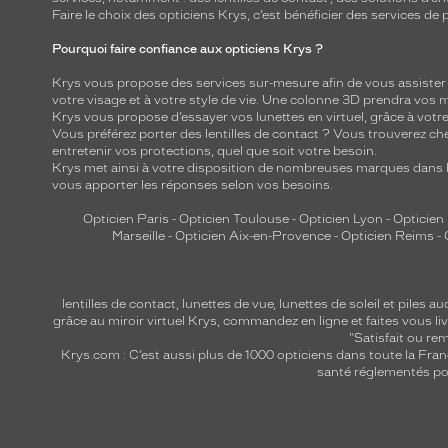
Faire le choix des opticiens Krys, c’est bénéficier des services d
Pourquoi faire confiance aux opticiens Krys ?
Krys vous propose des services sur-mesure afin de vous assister au
votre visage et à votre style de vie. Une colonne 3D prendra vos 
Krys vous propose d’essayer vos lunettes en virtuel, grâce à vot
Vous préférez porter des lentilles de contact ? Vous trouverez che
entretenir vos protections, quel que soit votre besoin.
Krys met ainsi à votre disposition de nombreuses marques dans l
vous apporter les réponses selon vos besoins.
Opticien Paris
-
Opticien Toulouse
-
Opticien Lyon
-
Opticien
Marseille
-
Opticien Aix-en-Provence
-
Opticien Reims
-
lentilles de contact
,
lunettes de vue
,
lunettes de soleil
et
piles au
grâce au miroir virtuel Krys, commandez en ligne et faites vous liv
"Satisfait ou r
Krys.com : C’est aussi plus de 1000 opticiens dans toute la Fra
santé réglementés por