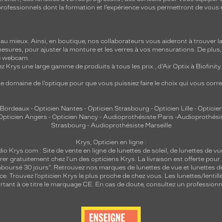
e professionnels dont la formation et l’expérience vous permettront de vous 
 mieux. Ainsi, en boutique, nos collaborateurs vous aideront à trouver la 
mesures, pour ajuster la monture et les verres à vos mensurations. De plus
re webcam.
z Krys une large gamme de produits à tous les prix , d’Air Optix à Biofinit
e domaine de l’optique pour que vous puissiez faire le choix qui vous cor
 Bordeaux
-
Opticien Nantes
-
Opticien Strasbourg
-
Opticien Lille
-
Opticien
Opticien Angers
-
Opticien Nancy
-
Audioprothésiste Paris
-
Audioprothési
Strasbourg
-
Audioprothésiste Marseille
Krys, Opticien en ligne :
dio
Krys.com : Site de vente en ligne de lunettes de soleil, de lunettes de vu
rer gratuitement chez l'un des opticiens Krys. La livraison est offerte pour
emboursé 30 jours". Retrouvez nos marques de lunettes de vue et
lunettes d
nce.
Trouvez l’opticien Krys le plus proche de chez vous
. Les lunettes/lenti
tant à ce titre le marquage CE. En cas de doute, consultez un professionne