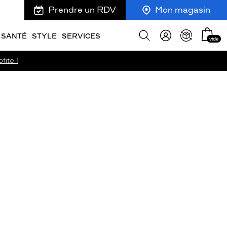
Prendre un RDV
Mon magasin
Mon
Afficher
SANTÉ
STYLE
SERVICES
vide
panie
la
recherche
fite !