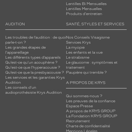
Lentilles Bi Mensuelles
Lentilles Mensuelles
Produits d'entretien
AUDITION
SANTÉ, STYLES ET SERVICES
Les troubles de l’audition : de quoi
Nos Conseils Visagisme
parle-t-on ?
Services Krys
Les grandes étapes de
La myopie
l'appareillage
Les enfants et la vue
Les différents types d’appareils
Le strabisme
Qu’est-ce qu'un acouphène ?
Le glaucome : symptômes et
Qu'est-ce que l'hyperacousie ?
traitement
Qu’est-ce que la presbyacousie ?
Paupière qui tremble ?
Les services et les garanties Krys
Audition
A PROPOS DE KRYS
Les conseils d'un
audioprothésiste Krys Audition
Qui sommes-nous ?
Les preuves de la confiance
Espace Presse
A propos de KRYS GROUP
La Fondation KRYS GROUP
Recrutement
Charte de confidentialité
Mentions Légales