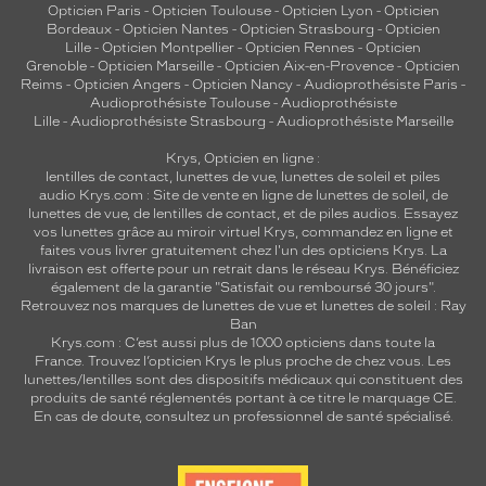
Opticien Paris
-
Opticien Toulouse
-
Opticien Lyon
-
Opticien
Bordeaux
-
Opticien Nantes
-
Opticien Strasbourg
-
Opticien
Lille
-
Opticien Montpellier
-
Opticien Rennes
-
Opticien
Grenoble
-
Opticien Marseille
-
Opticien Aix-en-Provence
-
Opticien
Reims
-
Opticien Angers
-
Opticien Nancy
-
Audioprothésiste Paris
-
Audioprothésiste Toulouse
-
Audioprothésiste
Lille
-
Audioprothésiste Strasbourg
-
Audioprothésiste Marseille
Krys, Opticien en ligne :
lentilles de contact
,
lunettes de vue
,
lunettes de soleil
et
piles
audio
Krys.com : Site de vente en ligne de lunettes de soleil, de
lunettes de vue, de
lentilles de contact
, et de piles audios. Essayez
vos lunettes grâce au miroir virtuel Krys, commandez en ligne et
faites vous livrer gratuitement chez l'un des opticiens Krys. La
livraison est offerte pour un retrait dans le réseau Krys. Bénéficiez
également de la garantie "Satisfait ou remboursé 30 jours".
Retrouvez nos marques de lunettes de vue et
lunettes de soleil : Ray
Ban
Krys.com : C’est aussi plus de 1000 opticiens dans toute la
France.
Trouvez l’opticien Krys le plus proche de chez vous
. Les
lunettes/lentilles sont des dispositifs médicaux qui constituent des
produits de santé réglementés portant à ce titre le marquage CE.
En cas de doute, consultez un professionnel de santé spécialisé.