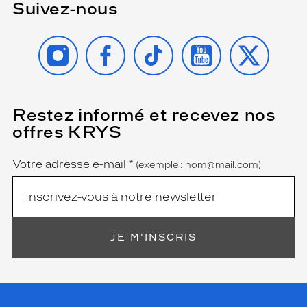
Suivez-nous
INSTAGRAM
FACEBOOK
TIKTOK
YOUTUBE
X
Restez informé et recevez nos
(Ce
champ
offres KRYS
est
Name
obligatoire)
Votre adresse e-mail
*
(exemple : nom@mail.com)
JE M'INSCRIS