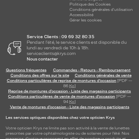
Politique des Cookies
Conditions générales d'utilisation
Accessibilité
Gérer les cookies
Service Clients : 09 69 32 80 35
Pendant l'été, le service clients est disponible du
lundi au vendredi de 10h à 18h.
serviceclients@krys.com
Nous contacter
Questions fréquentes
Commandes - Retours - Remboursement
Conditions des offres sur le site
Conditions générales de vente
Conditions particulières de reprise de montures d’occasion
[PDF —
86
Ko
]
Reprise de montures d’occasion - Liste des magasins participants
Conditions particulières de vente de montures d’occasion
[PDF —
94
Ko
]
Vente de montures d’occasion - Liste des magasins participants
Les services optiques disponibles chez votre opticien Krys
Votre opticien Krys ne limite pas son activité à la vente de
lunettes
prescrites par votre ophtalmologiste ou de
solaires
pour l’été. Nos
magasins d’optique proposent en effet de nombreux produits et