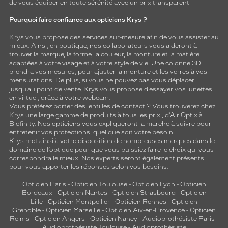
de vous équiper en toute sérénité avec un prix transparent.
Pourquoi faire confiance aux opticiens Krys ?
Krys vous propose des services sur-mesure afin de vous assister au
mieux. Ainsi, en boutique, nos collaborateurs vous aideront à
trouver la marque, la forme, la couleur, la monture et la matière
adaptées à votre visage et à votre style de vie. Une colonne 3D
prendra vos mesures, pour ajuster la monture et les verres à vos
mensurations. De plus, si vous ne pouvez pas vous déplacer
jusqu’au point de vente, Krys vous propose d’essayer vos lunettes
en virtuel, grâce à votre webcam.
Vous préférez porter des lentilles de contact ? Vous trouverez chez
Krys une large gamme de produits à tous les prix , d’Air Optix à
Biofinity. Nos opticiens vous expliqueront la marche à suivre pour
entretenir vos protections, quel que soit votre besoin.
Krys met ainsi à votre disposition de nombreuses marques dans le
domaine de l’optique pour que vous puissiez faire le choix qui vous
correspondra le mieux. Nos experts seront également présents
pour vous apporter les réponses selon vos besoins.
Opticien Paris
-
Opticien Toulouse
-
Opticien Lyon
-
Opticien
Bordeaux
-
Opticien Nantes
-
Opticien Strasbourg
-
Opticien
Lille
-
Opticien Montpellier
-
Opticien Rennes
-
Opticien
Grenoble
-
Opticien Marseille
-
Opticien Aix-en-Provence
-
Opticien
Reims
-
Opticien Angers
-
Opticien Nancy
-
Audioprothésiste Paris
-
Audioprothésiste Toulouse
-
Audioprothésiste