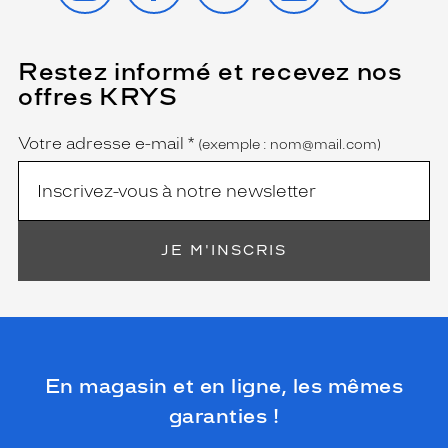
Restez informé et recevez nos
(Ce
champ
offres KRYS
est
Name
obligatoire)
Votre adresse e-mail
*
(exemple : nom@mail.com)
JE M'INSCRIS
En magasin et en ligne, les mêmes
garanties !