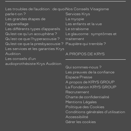
Les troubles de l’audition : de quoi
Nos Conseils Visagisme
parle-t-on ?
Services Krys
Les grandes étapes de
La myopie
l'appareillage
Les enfants et la vue
Les différents types d’appareils
Le strabisme
Qu’est-ce qu'un acouphène ?
Le glaucome : symptômes et
Qu'est-ce que l'hyperacousie ?
traitement
Qu’est-ce que la presbyacousie ?
Paupière qui tremble ?
Les services et les garanties Krys
Audition
A PROPOS DE KRYS
Les conseils d'un
audioprothésiste Krys Audition
Qui sommes-nous ?
Les preuves de la confiance
Espace Presse
A propos de KRYS GROUP
La Fondation KRYS GROUP
Recrutement
Charte de confidentialité
Mentions Légales
Politique des Cookies
Conditions générales d'utilisation
Accessibilité
Gérer les cookies