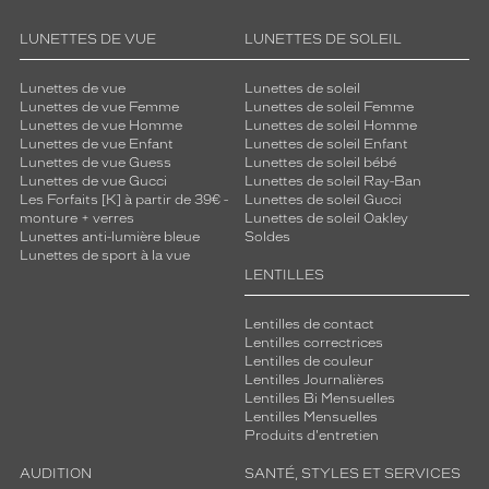
LUNETTES DE VUE
LUNETTES DE SOLEIL
Lunettes de vue
Lunettes de soleil
Lunettes de vue Femme
Lunettes de soleil Femme
Lunettes de vue Homme
Lunettes de soleil Homme
Lunettes de vue Enfant
Lunettes de soleil Enfant
Lunettes de vue Guess
Lunettes de soleil bébé
Lunettes de vue Gucci
Lunettes de soleil Ray-Ban
Les Forfaits [K] à partir de 39€ -
Lunettes de soleil Gucci
monture + verres
Lunettes de soleil Oakley
Lunettes anti-lumière bleue
Soldes
Lunettes de sport à la vue
LENTILLES
Lentilles de contact
Lentilles correctrices
Lentilles de couleur
Lentilles Journalières
Lentilles Bi Mensuelles
Lentilles Mensuelles
Produits d'entretien
AUDITION
SANTÉ, STYLES ET SERVICES