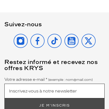
Suivez-nous
INSTAGRAM
FACEBOOK
TIKTOK
YOUTUBE
X
Restez informé et recevez nos
(Ce
champ
offres KRYS
est
Name
obligatoire)
Votre adresse e-mail
*
(exemple : nom@mail.com)
JE M'INSCRIS