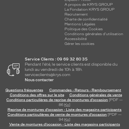
A propos de KRYS GROUP
La Fondation KRYS GROUP
Recrutement
Charte de confidentialité
Mentions Légales
Politique des Cookies
Conditions générales d'utilisation
Accessibilité
Gérer les cookies
Service Clients : 09 69 32 80 35
Pendant l'été, le service clients est disponible du
lundi au vendredi de 10h à 18h.
serviceclients@krys.com
Nous contacter
Questions fréquentes
Commandes - Retours - Remboursement
Conditions des offres sur le site
Conditions générales de vente
Conditions particulières de reprise de montures d’occasion
[PDF —
86
Ko
]
Reprise de montures d’occasion - Liste des magasins participants
Conditions particulières de vente de montures d’occasion
[PDF —
94
Ko
]
Vente de montures d’occasion - Liste des magasins participants