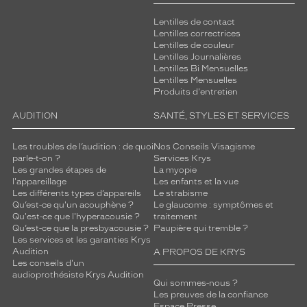
Lentilles de contact
Lentilles correctrices
Lentilles de couleur
Lentilles Journalières
Lentilles Bi Mensuelles
Lentilles Mensuelles
Produits d'entretien
AUDITION
SANTÉ, STYLES ET SERVICES
Les troubles de l’audition : de quoi
Nos Conseils Visagisme
parle-t-on ?
Services Krys
Les grandes étapes de
La myopie
l'appareillage
Les enfants et la vue
Les différents types d’appareils
Le strabisme
Qu’est-ce qu'un acouphène ?
Le glaucome : symptômes et
Qu'est-ce que l'hyperacousie ?
traitement
Qu’est-ce que la presbyacousie ?
Paupière qui tremble ?
Les services et les garanties Krys
Audition
A PROPOS DE KRYS
Les conseils d'un
audioprothésiste Krys Audition
Qui sommes-nous ?
Les preuves de la confiance
Espace Presse