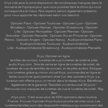
Krys met ainsi à votre disposition de nombreuses marques dans le
domaine de l’optique pour que vous puissiez faire le choix qui vous
correspondra le mieux. Nos experts seront également présents
pour vous apporter les réponses selon vos besoins.
Opticien Paris
-
Opticien Toulouse
-
Opticien Lyon
-
Opticien
Bordeaux
-
Opticien Nantes
-
Opticien Strasbourg
-
Opticien
Lille
-
Opticien Montpellier
-
Opticien Rennes
-
Opticien
Grenoble
-
Opticien Marseille
-
Opticien Aix-en-Provence
-
Opticien
Reims
-
Opticien Angers
-
Opticien Nancy
-
Audioprothésiste Paris
-
Audioprothésiste Toulouse
-
Audioprothésiste
Lille
-
Audioprothésiste Strasbourg
-
Audioprothésiste Marseille
Krys, Opticien en ligne :
lentilles de contact
,
lunettes de vue
,
lunettes de soleil
et
piles
audio
Krys.com : Site de vente en ligne de lunettes de soleil, de
lunettes de vue, de
lentilles de contact
, et de piles audios. Essayez
vos lunettes grâce au miroir virtuel Krys, commandez en ligne et
faites vous livrer gratuitement chez l'un des opticiens Krys. La
livraison est offerte pour un retrait dans le réseau Krys. Bénéficiez
également de la garantie "Satisfait ou remboursé 30 jours".
Retrouvez nos marques de lunettes de vue et
lunettes de soleil : Ray
Ban
Krys.com : C’est aussi plus de 1000 opticiens dans toute la
France.
Trouvez l’opticien Krys le plus proche de chez vous
. Les
lunettes/lentilles sont des dispositifs médicaux qui constituent des