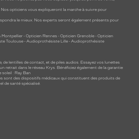
y. Nos opticiens vous expliqueront la marche à suivre pour
respondra le mieux. Nos experts seront également présents pour
 Montpellier
-
Opticien Rennes
-
Opticien Grenoble
-
Opticien
ste Toulouse
-
Audioprothésiste Lille
-
Audioprothésiste
e, de
lentilles de contact
, et de piles audios. Essayez vos lunettes
 un retrait dans le réseau Krys. Bénéficiez également de la garantie
e soleil : Ray Ban
lles sont des dispositifs médicaux qui constituent des produits de
l de santé spécialisé.