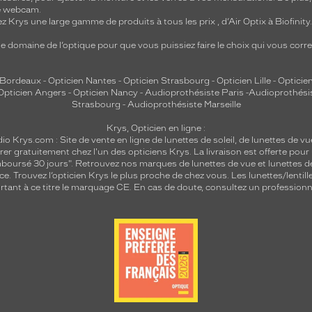
re webcam.
z Krys une large gamme de produits à tous les prix , d’Air Optix à Biofinit
e domaine de l’optique pour que vous puissiez faire le choix qui vous cor
 Bordeaux
-
Opticien Nantes
-
Opticien Strasbourg
-
Opticien Lille
-
Opticien
Opticien Angers
-
Opticien Nancy
-
Audioprothésiste Paris
-
Audioprothési
Strasbourg
-
Audioprothésiste Marseille
Krys, Opticien en ligne :
dio
Krys.com : Site de vente en ligne de lunettes de soleil, de lunettes de vu
rer gratuitement chez l'un des opticiens Krys. La livraison est offerte pour
emboursé 30 jours". Retrouvez nos marques de lunettes de vue et
lunettes d
nce.
Trouvez l’opticien Krys le plus proche de chez vous
. Les lunettes/lenti
tant à ce titre le marquage CE. En cas de doute, consultez un professionne