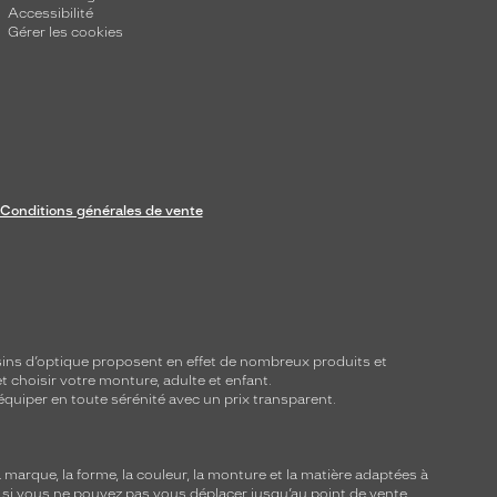
Accessibilité
Gérer les cookies
Conditions générales de vente
ins d’optique proposent en effet de nombreux produits et
t choisir votre monture, adulte et enfant.
équiper en toute sérénité avec un prix transparent.
marque, la forme, la couleur, la monture et la matière adaptées à
, si vous ne pouvez pas vous déplacer jusqu’au point de vente,