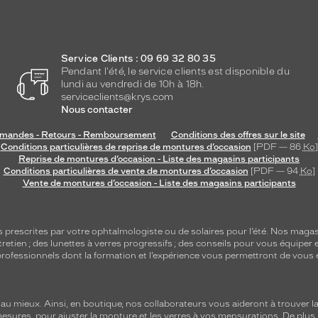
Service Clients : 09 69 32 80 35
Pendant l'été, le service clients est disponible du
lundi au vendredi de 10h à 18h.
serviceclients@krys.com
Nous contacter
andes - Retours - Remboursement
Conditions des offres sur le site
Conditions particulières de reprise de montures d’occasion
[PDF — 86
Ko
]
Reprise de montures d’occasion - Liste des magasins participants
Conditions particulières de vente de montures d’occasion
[PDF — 94
Ko
]
Vente de montures d’occasion - Liste des magasins participants
s
prescrites par votre ophtalmologiste ou de
solaires
pour l’été. Nos magas
tretien
; des lunettes à verres progressifs ; des conseils pour vous équiper e
e professionnels dont la formation et l’expérience vous permettront de vous 
 mieux. Ainsi, en boutique, nos collaborateurs vous aideront à trouver la 
mesures, pour ajuster la monture et les verres à vos mensurations. De plus