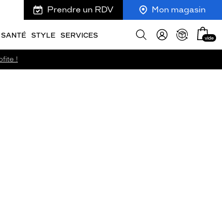
Prendre un RDV
Mon magasin
Mon
Afficher
SANTÉ
STYLE
SERVICES
vide
panie
la
recherche
fite !