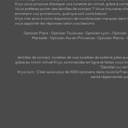
Krys vous propose d’essayer vos lunettes en virtuel, grâce à vot
Vous préférez porter des lentilles de contact ? Vous trouverez che
entretenir vos protections, quel que soit votre besoin.
Krys met ainsi à votre disposition de nombreuses marques dans l
vous apporter les réponses selon vos besoins.
Opticien Paris
-
Opticien Toulouse
-
Opticien Lyon
-
Opticien
Marseille
-
Opticien Aix-en-Provence
-
Opticien Reims
-
lentilles de contact
,
lunettes de vue
,
lunettes de soleil
et
piles au
grâce au miroir virtuel Krys, commandez en ligne et faites vous liv
"Satisfait ou r
Krys.com : C’est aussi plus de 1000 opticiens dans toute la Fra
santé réglementés por