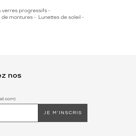
n verres progressifs
t de montures
Lunettes de soleil
ez nos
il.com)
JE M'INSCRIS