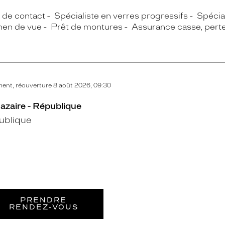
s de contact
Spécialiste en verres progressifs
Spécial
en de vue
Prêt de montures
Assurance casse, perte
ent, réouverture 8 août 2026, 09:30
azaire - République
ublique
PRENDRE
RENDEZ‑VOUS