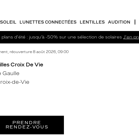
SOLEIL
LUNETTES CONNECTÉES
LENTILLES
AUDITION
plans d'été : jusqu’à -50% sur une sélection de solaires
J'en pro
ent, réouverture 8 août 2026, 09:00
lles Croix De Vie
 Gaulle
roix-de-Vie
PRENDRE
RENDEZ‑VOUS