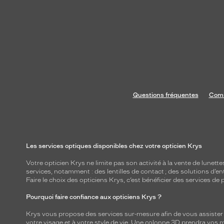
Questions fréquentes
Comm
Les services optiques disponibles chez votre opticien Krys
Votre opticien Krys ne limite pas son activité à la vente de
lunette
services, notamment : des
lentilles de contact
; des
solutions d’en
Faire le choix des opticiens Krys, c’est bénéficier des services d
Pourquoi faire confiance aux opticiens Krys ?
Krys vous propose des services sur-mesure afin de vous assister au
votre visage et à votre style de vie. Une colonne 3D prendra vos 