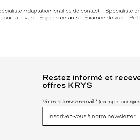
écialiste Adaptation lentilles de contact
Spécialiste e
sport à la vue
Espace enfants
Examen de vue
Prê
(Ce
Restez informé et recev
champ
offres KRYS
est
Name
obligatoire)
Votre adresse e-mail
*
(exemple : nom@ma