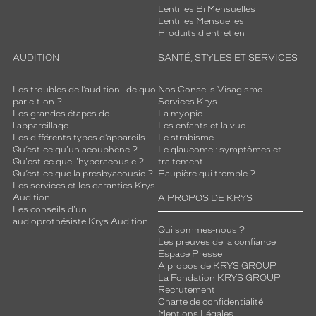
Lentilles Bi Mensuelles
Lentilles Mensuelles
Produits d'entretien
AUDITION
SANTÉ, STYLES ET SERVICES
Les troubles de l’audition : de quoi
Nos Conseils Visagisme
parle-t-on ?
Services Krys
Les grandes étapes de
La myopie
l'appareillage
Les enfants et la vue
Les différents types d’appareils
Le strabisme
Qu’est-ce qu'un acouphène ?
Le glaucome : symptômes et
Qu'est-ce que l'hyperacousie ?
traitement
Qu’est-ce que la presbyacousie ?
Paupière qui tremble ?
Les services et les garanties Krys
Audition
A PROPOS DE KRYS
Les conseils d'un
audioprothésiste Krys Audition
Qui sommes-nous ?
Les preuves de la confiance
Espace Presse
A propos de KRYS GROUP
La Fondation KRYS GROUP
Recrutement
Charte de confidentialité
Mentions Légales