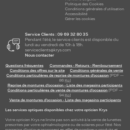
Politique des Cookies
Conditions générales d'utilisation
Accessibilité
Gérer les cookies
Service Clients : 09 69 32 80 35
Pendant l'été, le service clients est disponible du
lundi au vendredi de 10h à 18h.
serviceclients@krys.com
Nous contacter
Questions fréquentes
Commandes - Retours - Remboursement
Conditions des offres sur le site
Conditions générales de vente
Conditions particulières de reprise de montures d’occasion
[PDF —
86
Ko
]
Reprise de montures d’occasion - Liste des magasins participants
Conditions particulières de vente de montures d’occasion
[PDF —
94
Ko
]
Vente de montures d’occasion - Liste des magasins participants
Les services optiques disponibles chez votre opticien Krys
Votre opticien Krys ne limite pas son activité à la vente de
lunettes
prescrites par votre ophtalmologiste ou de
solaires
pour l’été. Nos
magasins d’optique proposent en effet de nombreux produits et