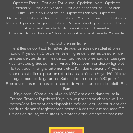
Opticien Paris
-
Opticien Toulouse
-
Opticien Lyon
-
Opticien
Bordeaux
-
Opticien Nantes
-
Opticien Strasbourg
-
Opticien
Lille
-
Opticien Montpellier
-
Opticien Rennes
-
Opticien
Grenoble
-
Opticien Marseille
-
Opticien Aix-en-Provence
-
Opticien
Reims
-
Opticien Angers
-
Opticien Nancy
-
Audioprothésiste Paris
-
Audioprothésiste Toulouse
-
Audioprothésiste
Lille
-
Audioprothésiste Strasbourg
-
Audioprothésiste Marseille
Krys, Opticien en ligne :
lentilles de contact
,
lunettes de vue
,
lunettes de soleil
et
piles
audio
Krys.com : Site de vente en ligne de lunettes de soleil, de
lunettes de vue, de
lentilles de contact
, et de piles audios. Essayez
vos lunettes grâce au miroir virtuel Krys, commandez en ligne et
faites vous livrer gratuitement chez l'un des opticiens Krys. La
livraison est offerte pour un retrait dans le réseau Krys. Bénéficiez
également de la garantie "Satisfait ou remboursé 30 jours".
Retrouvez nos marques de lunettes de vue et
lunettes de soleil : Ray
Ban
Krys.com : C’est aussi plus de 1000 opticiens dans toute la
France.
Trouvez l’opticien Krys le plus proche de chez vous
. Les
lunettes/lentilles sont des dispositifs médicaux qui constituent des
produits de santé réglementés portant à ce titre le marquage CE.
En cas de doute, consultez un professionnel de santé spécialisé.