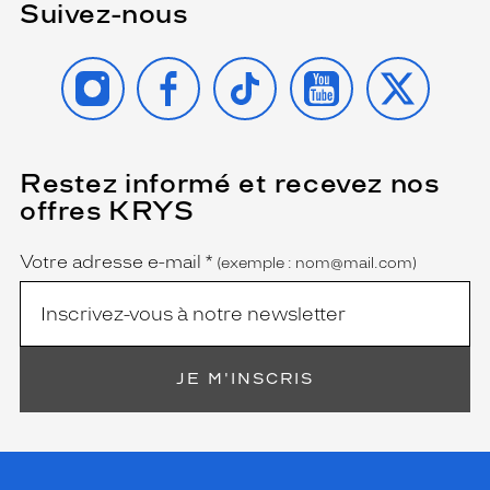
Suivez-nous
INSTAGRAM
FACEBOOK
TIKTOK
YOUTUBE
X
Restez informé et recevez nos
(Ce
champ
offres KRYS
est
Name
obligatoire)
Votre adresse e-mail
*
(exemple : nom@mail.com)
JE M'INSCRIS