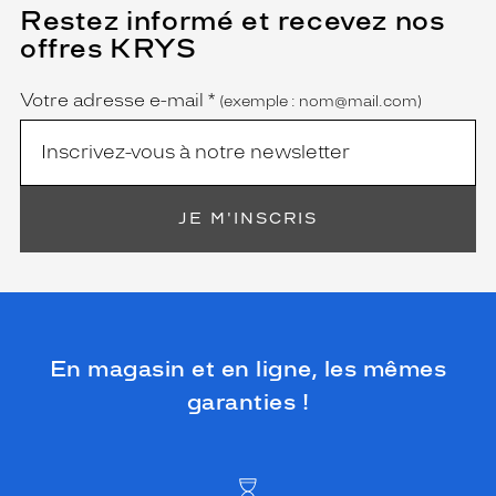
Restez informé et recevez nos
(Ce
champ
offres KRYS
est
Name
obligatoire)
Votre adresse e-mail
*
(exemple : nom@mail.com)
JE M'INSCRIS
En magasin et en ligne, les mêmes
garanties !