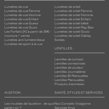
Lunettes de vue
Lunettes de soleil
Lunettes de vue Femme
Lunettes de soleil Femme
Lunettes de vue Homme
Lunettes de soleil Homme
Lunettes de vue Enfant
Lunettes de soleil Enfant
Lunettes de vue Guess
Lunettes de soleil bébé
Lunettes de vue Gucci
Lunettes de soleil Ray-Ban
Les Forfaits [K] à partir de 39€ -
Lunettes de soleil Gucci
monture + verres
Lunettes de soleil Oakley
Lunettes anti-lumière bleue
Soldes
Lunettes de sport à la vue
LENTILLES
Lentilles de contact
Lentilles correctrices
Lentilles de couleur
Lentilles Journalières
Lentilles Bi Mensuelles
Lentilles Mensuelles
Produits d'entretien
AUDITION
SANTÉ, STYLES ET SERVICES
Les troubles de l’audition : de quoi
Nos Conseils Visagisme
parle-t-on ?
Services Krys