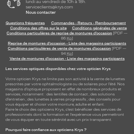
lundi au vendredi de 10h à 18h.
serviceclients@krys.com
Nous contacter
Questions fréquentes
Commandes - Retours - Remboursement
Conditions des offres sur le site
Conditions générales de vente
Conditions particulières de reprise de montures d’occasion
[PDF —
86
Ko
]
Reprise de montures d’occasion - Liste des magasins participants
Conditions particulières de vente de montures d’occasion
[PDF —
94
Ko
]
Vente de montures d’occasion - Liste des magasins participants
Les services optiques disponibles chez votre opticien Krys
Votre opticien Krys ne limite pas son activité à la vente de
lunettes
prescrites par votre ophtalmologiste ou de
solaires
pour l’été. Nos
magasins d’optique proposent en effet de nombreux produits et
services, notamment : des
lentilles de contact
; des
solutions
d’entretien
; des lunettes à verres progressifs ; des conseils pour
vous équiper et choisir votre monture, adulte et enfant.
Faire le choix des opticiens Krys, c’est bénéficier des services de
professionnels dont la formation et l’expérience vous permettront
de vous équiper en toute sérénité avec un prix transparent.
Pourquoi faire confiance aux opticiens Krys ?