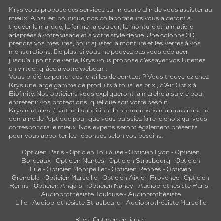
Krys vous propose des services sur-mesure afin de vous assister au
mieux. Ainsi, en boutique, nos collaborateurs vous aideront à
trouver la marque, la forme, la couleur, la monture et la matière
adaptées à votre visage et à votre style de vie. Une colonne 3D
prendra vos mesures, pour ajuster la monture et les verres à vos
mensurations. De plus, si vous ne pouvez pas vous déplacer
jusqu’au point de vente, Krys vous propose d’essayer vos lunettes
en virtuel, grâce à votre webcam.
Vous préférez porter des lentilles de contact ? Vous trouverez chez
Krys une large gamme de produits à tous les prix , d’Air Optix à
Biofinity. Nos opticiens vous expliqueront la marche à suivre pour
entretenir vos protections, quel que soit votre besoin.
Krys met ainsi à votre disposition de nombreuses marques dans le
domaine de l’optique pour que vous puissiez faire le choix qui vous
correspondra le mieux. Nos experts seront également présents
pour vous apporter les réponses selon vos besoins.
Opticien Paris
-
Opticien Toulouse
-
Opticien Lyon
-
Opticien
Bordeaux
-
Opticien Nantes
-
Opticien Strasbourg
-
Opticien
Lille
-
Opticien Montpellier
-
Opticien Rennes
-
Opticien
Grenoble
-
Opticien Marseille
-
Opticien Aix-en-Provence
-
Opticien
Reims
-
Opticien Angers
-
Opticien Nancy
-
Audioprothésiste Paris
-
Audioprothésiste Toulouse
-
Audioprothésiste
Lille
-
Audioprothésiste Strasbourg
-
Audioprothésiste Marseille
Krys, Opticien en ligne :