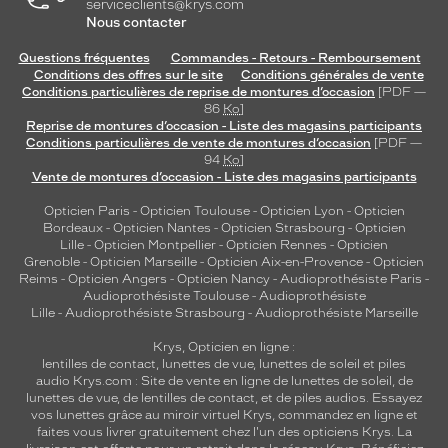
serviceclients@krys.com
Nous contacter
Questions fréquentes
Commandes - Retours - Remboursement
Conditions des offres sur le site
Conditions générales de vente
Conditions particulières de reprise de montures d’occasion
[PDF —
86
Ko
]
Reprise de montures d’occasion - Liste des magasins participants
Conditions particulières de vente de montures d’occasion
[PDF —
94
Ko
]
Vente de montures d’occasion - Liste des magasins participants
Opticien Paris
-
Opticien Toulouse
-
Opticien Lyon
-
Opticien
Bordeaux
-
Opticien Nantes
-
Opticien Strasbourg
-
Opticien
Lille
-
Opticien Montpellier
-
Opticien Rennes
-
Opticien
Grenoble
-
Opticien Marseille
-
Opticien Aix-en-Provence
-
Opticien
Reims
-
Opticien Angers
-
Opticien Nancy
-
Audioprothésiste Paris
-
Audioprothésiste Toulouse
-
Audioprothésiste
Lille
-
Audioprothésiste Strasbourg
-
Audioprothésiste Marseille
Krys, Opticien en ligne :
lentilles de contact
,
lunettes de vue
,
lunettes de soleil
et
piles
audio
Krys.com : Site de vente en ligne de lunettes de soleil, de
lunettes de vue, de
lentilles de contact
, et de piles audios. Essayez
vos lunettes grâce au miroir virtuel Krys, commandez en ligne et
faites vous livrer gratuitement chez l'un des opticiens Krys. La