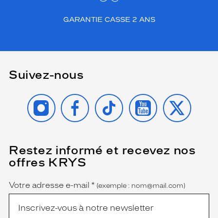
GARANTIE CASSE 2 ANS
Suivez-nous
INSTAGRAM
FACEBOOK
TIKTOK
YOUTUBE
X
Restez informé et recevez nos
(Ce
champ
offres KRYS
est
Name
obligatoire)
Votre adresse e-mail
*
(exemple : nom@mail.com)