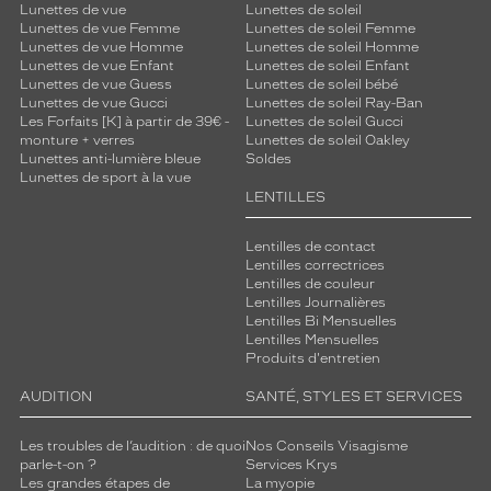
Lunettes de vue
Lunettes de soleil
Lunettes de vue Femme
Lunettes de soleil Femme
Lunettes de vue Homme
Lunettes de soleil Homme
Lunettes de vue Enfant
Lunettes de soleil Enfant
Lunettes de vue Guess
Lunettes de soleil bébé
Lunettes de vue Gucci
Lunettes de soleil Ray-Ban
Les Forfaits [K] à partir de 39€ -
Lunettes de soleil Gucci
monture + verres
Lunettes de soleil Oakley
Lunettes anti-lumière bleue
Soldes
Lunettes de sport à la vue
LENTILLES
Lentilles de contact
Lentilles correctrices
Lentilles de couleur
Lentilles Journalières
Lentilles Bi Mensuelles
Lentilles Mensuelles
Produits d'entretien
AUDITION
SANTÉ, STYLES ET SERVICES
Les troubles de l’audition : de quoi
Nos Conseils Visagisme
parle-t-on ?
Services Krys
Les grandes étapes de
La myopie