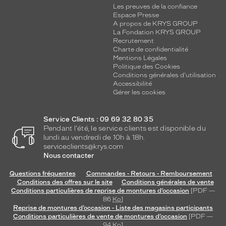
Les preuves de la confiance
Espace Presse
A propos de KRYS GROUP
La Fondation KRYS GROUP
Recrutement
Charte de confidentialité
Mentions Légales
Politique des Cookies
Conditions générales d'utilisation
Accessibilité
Gérer les cookies
Service Clients : 09 69 32 80 35
Pendant l'été, le service clients est disponible du
lundi au vendredi de 10h à 18h.
serviceclients@krys.com
Nous contacter
Questions fréquentes
Commandes - Retours - Remboursement
Conditions des offres sur le site
Conditions générales de vente
Conditions particulières de reprise de montures d’occasion
[PDF —
86
Ko
]
Reprise de montures d’occasion - Liste des magasins participants
Conditions particulières de vente de montures d’occasion
[PDF —
94
Ko
]