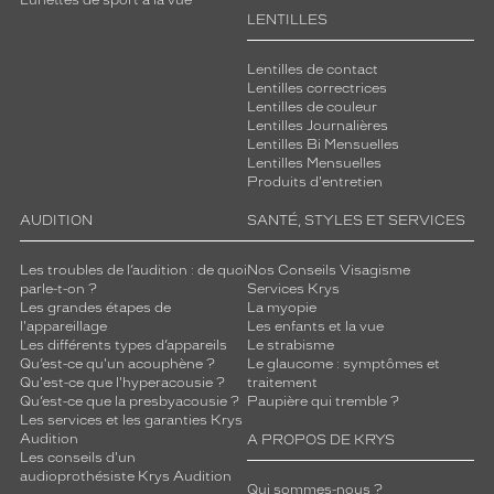
LENTILLES
Lentilles de contact
Lentilles correctrices
Lentilles de couleur
Lentilles Journalières
Lentilles Bi Mensuelles
Lentilles Mensuelles
Produits d'entretien
AUDITION
SANTÉ, STYLES ET SERVICES
Les troubles de l’audition : de quoi
Nos Conseils Visagisme
parle-t-on ?
Services Krys
Les grandes étapes de
La myopie
l'appareillage
Les enfants et la vue
Les différents types d’appareils
Le strabisme
Qu’est-ce qu'un acouphène ?
Le glaucome : symptômes et
Qu'est-ce que l'hyperacousie ?
traitement
Qu’est-ce que la presbyacousie ?
Paupière qui tremble ?
Les services et les garanties Krys
Audition
A PROPOS DE KRYS
Les conseils d'un
audioprothésiste Krys Audition
Qui sommes-nous ?