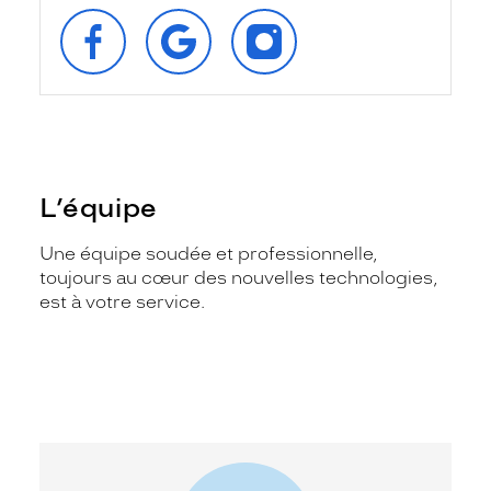
SUIVEZ‑NOUS
RETROUVEZ‑NOUS
SUIVEZ‑NOUS
SUR
SUR
SUR
FACEBOOK
GOOGLE
INSTAGRAM
L’équipe
Une équipe soudée et professionnelle,
toujours au cœur des nouvelles technologies,
est à votre service.