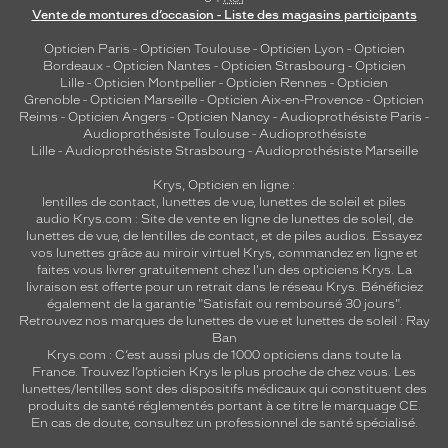
Vente de montures d’occasion - Liste des magasins participants
Opticien Paris
-
Opticien Toulouse
-
Opticien Lyon
-
Opticien
Bordeaux
-
Opticien Nantes
-
Opticien Strasbourg
-
Opticien
Lille
-
Opticien Montpellier
-
Opticien Rennes
-
Opticien
Grenoble
-
Opticien Marseille
-
Opticien Aix-en-Provence
-
Opticien
Reims
-
Opticien Angers
-
Opticien Nancy
-
Audioprothésiste Paris
-
Audioprothésiste Toulouse
-
Audioprothésiste
Lille
-
Audioprothésiste Strasbourg
-
Audioprothésiste Marseille
Krys, Opticien en ligne :
lentilles de contact
,
lunettes de vue
,
lunettes de soleil
et
piles
audio
Krys.com : Site de vente en ligne de lunettes de soleil, de
lunettes de vue, de
lentilles de contact
, et de piles audios. Essayez
vos lunettes grâce au miroir virtuel Krys, commandez en ligne et
faites vous livrer gratuitement chez l'un des opticiens Krys. La
livraison est offerte pour un retrait dans le réseau Krys. Bénéficiez
également de la garantie "Satisfait ou remboursé 30 jours".
Retrouvez nos marques de lunettes de vue et
lunettes de soleil : Ray
Ban
Krys.com : C’est aussi plus de 1000 opticiens dans toute la
France.
Trouvez l’opticien Krys le plus proche de chez vous
. Les
lunettes/lentilles sont des dispositifs médicaux qui constituent des
produits de santé réglementés portant à ce titre le marquage CE.
En cas de doute, consultez un professionnel de santé spécialisé.