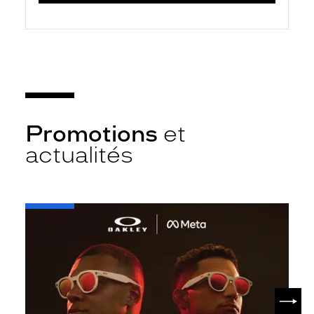
Promotions
et
actualités
-
Oakley
META
SUIV