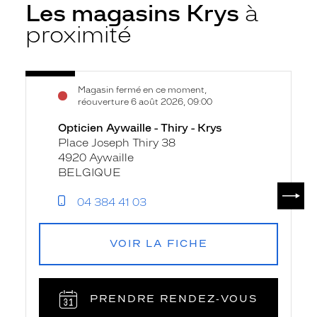
Les magasins Krys
à
proximité
Voir
Opticien
Magasin fermé en ce moment,
la
Aywaille
réouverture 6 août 2026, 09:00
fiche
-
Opticien Aywaille - Thiry - Krys
Thiry
Place Joseph Thiry 38
-
4920 Aywaille
Krys
BELGIQUE
SUIV
04 384 41 03
VOIR LA FICHE
PRENDRE RENDEZ‑VOUS