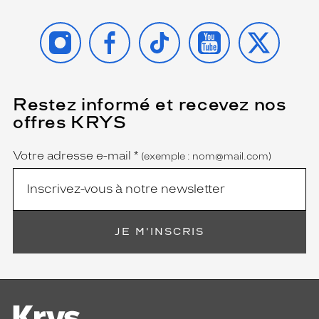
INSTAGRAM
FACEBOOK
TIKTOK
YOUTUBE
X
Restez informé et recevez nos
(Ce
champ
offres KRYS
est
Name
obligatoire)
Votre adresse e-mail
*
(exemple : nom@mail.com)
JE M'INSCRIS