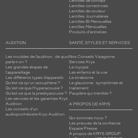
Lentilles de contact
Lentilles correctrices
Lentilles de couleur
Lentilles Journalières
Lentilles Bi Mensuelles
Lentilles Mensuelles
Produits d'entretien
AUDITION
SANTÉ, STYLES ET SERVICES
Les troubles de l’audition : de quoi
Nos Conseils Visagisme
parle-t-on ?
Services Krys
Les grandes étapes de
La myopie
l'appareillage
Les enfants et la vue
Les différents types d’appareils
Le strabisme
Qu’est-ce qu'un acouphène ?
Le glaucome : symptômes et
Qu'est-ce que l'hyperacousie ?
traitement
Qu’est-ce que la presbyacousie ?
Paupière qui tremble ?
Les services et les garanties Krys
Audition
A PROPOS DE KRYS
Les conseils d'un
audioprothésiste Krys Audition
Qui sommes-nous ?
Les preuves de la confiance
Espace Presse
A propos de KRYS GROUP