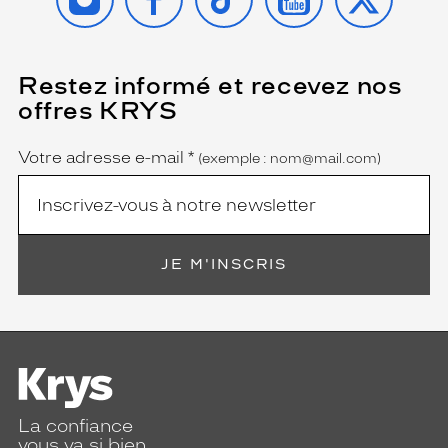
Restez informé et recevez nos
(Ce
champ
offres KRYS
est
Name
obligatoire)
Votre adresse e-mail
*
(exemple : nom@mail.com)
JE M'INSCRIS
La confiance
vous va si bien