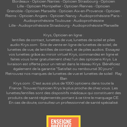
Bordeaux
-
Opticien Nantes
-
Opticien Strasbourg
-
Opticien
Lille
-
Opticien Montpellier
-
Opticien Rennes
-
Opticien
Grenoble
-
Opticien Marseille
-
Opticien Aix-en-Provence
-
Opticien
Reims
-
Opticien Angers
-
Opticien Nancy
-
Audioprothésiste Paris
-
Audioprothésiste Toulouse
-
Audioprothésiste
Lille
-
Audioprothésiste Strasbourg
-
Audioprothésiste Marseille
Krys, Opticien en ligne :
lentilles de contact
,
lunettes de vue
,
lunettes de soleil
et
piles
audio
Krys.com : Site de vente en ligne de lunettes de soleil, de
lunettes de vue, de
lentilles de contact
, et de piles audios. Essayez
vos lunettes grâce au miroir virtuel Krys, commandez en ligne et
faites vous livrer gratuitement chez l'un des opticiens Krys. La
livraison est offerte pour un retrait dans le réseau Krys. Bénéficiez
également de la garantie "Satisfait ou remboursé 30 jours".
Retrouvez nos marques de lunettes de vue et
lunettes de soleil : Ray
Ban
Krys.com : C’est aussi plus de 1000 opticiens dans toute la
France.
Trouvez l’opticien Krys le plus proche de chez vous
. Les
lunettes/lentilles sont des dispositifs médicaux qui constituent des
produits de santé réglementés portant à ce titre le marquage CE.
En cas de doute, consultez un professionnel de santé spécialisé.