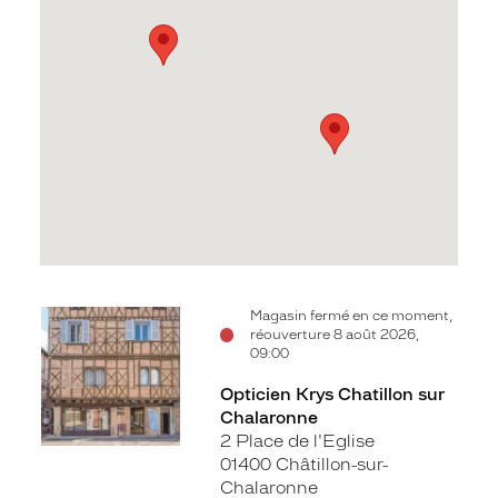
Voir
Voir
Magasin fermé en ce moment,
réouverture 8 août 2026,
la
la
09:00
fiche
fiche
Opticien Krys Chatillon sur
Chalaronne
2 Place de l'Eglise
01400 Châtillon-sur-
Chalaronne