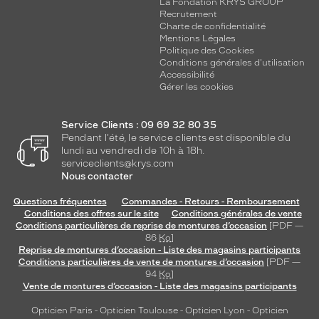
La Fondation KRYS GROUP
Recrutement
Charte de confidentialité
Mentions Légales
Politique des Cookies
Conditions générales d'utilisation
Accessibilité
Gérer les cookies
Service Clients : 09 69 32 80 35
Pendant l'été, le service clients est disponible du
lundi au vendredi de 10h à 18h.
serviceclients@krys.com
Nous contacter
Questions fréquentes
Commandes - Retours - Remboursement
Conditions des offres sur le site
Conditions générales de vente
Conditions particulières de reprise de montures d’occasion
[PDF —
86
Ko
]
Reprise de montures d’occasion - Liste des magasins participants
Conditions particulières de vente de montures d’occasion
[PDF —
94
Ko
]
Vente de montures d’occasion - Liste des magasins participants
Opticien Paris
-
Opticien Toulouse
-
Opticien Lyon
-
Opticien