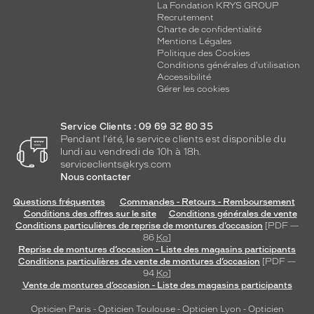
La Fondation KRYS GROUP
Recrutement
Charte de confidentialité
Mentions Légales
Politique des Cookies
Conditions générales d'utilisation
Accessibilité
Gérer les cookies
Service Clients : 09 69 32 80 35
Pendant l'été, le service clients est disponible du
lundi au vendredi de 10h à 18h.
serviceclients@krys.com
Nous contacter
Questions fréquentes
Commandes - Retours - Remboursement
Conditions des offres sur le site
Conditions générales de vente
Conditions particulières de reprise de montures d’occasion
[PDF —
86
Ko
]
Reprise de montures d’occasion - Liste des magasins participants
Conditions particulières de vente de montures d’occasion
[PDF —
94
Ko
]
Vente de montures d’occasion - Liste des magasins participants
Opticien Paris
-
Opticien Toulouse
-
Opticien Lyon
-
Opticien