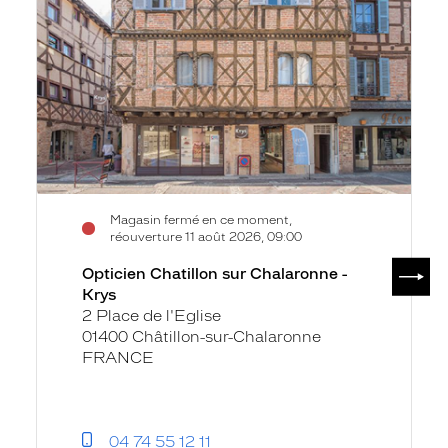
sur
Chalaronne
-
Krys
Magasin fermé en ce moment,
réouverture 11 août 2026, 09:00
SUIV
Opticien Chatillon sur Chalaronne -
Krys
2 Place de l'Eglise
01400 Châtillon-sur-Chalaronne
FRANCE
04 74 55 12 11