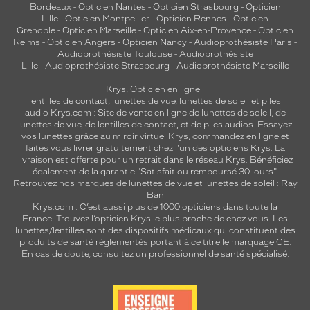
Bordeaux
-
Opticien Nantes
-
Opticien Strasbourg
-
Opticien
Lille
-
Opticien Montpellier
-
Opticien Rennes
-
Opticien
Grenoble
-
Opticien Marseille
-
Opticien Aix-en-Provence
-
Opticien
Reims
-
Opticien Angers
-
Opticien Nancy
-
Audioprothésiste Paris
-
Audioprothésiste Toulouse
-
Audioprothésiste
Lille
-
Audioprothésiste Strasbourg
-
Audioprothésiste Marseille
Krys, Opticien en ligne :
lentilles de contact
,
lunettes de vue
,
lunettes de soleil
et
piles
audio
Krys.com : Site de vente en ligne de lunettes de soleil, de
lunettes de vue, de
lentilles de contact
, et de piles audios. Essayez
vos lunettes grâce au miroir virtuel Krys, commandez en ligne et
faites vous livrer gratuitement chez l'un des opticiens Krys. La
livraison est offerte pour un retrait dans le réseau Krys. Bénéficiez
également de la garantie "Satisfait ou remboursé 30 jours".
Retrouvez nos marques de lunettes de vue et
lunettes de soleil : Ray
Ban
Krys.com : C’est aussi plus de 1000 opticiens dans toute la
France.
Trouvez l’opticien Krys le plus proche de chez vous
. Les
lunettes/lentilles sont des dispositifs médicaux qui constituent des
produits de santé réglementés portant à ce titre le marquage CE.
En cas de doute, consultez un professionnel de santé spécialisé.