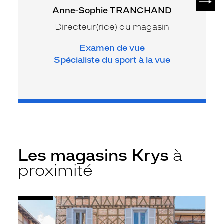
Anne-Sophie TRANCHAND
Directeur(rice) du magasin
Examen de vue
Spécialiste du sport à la vue
Les magasins Krys
à
proximité
Voir
Opticien
la
Chatillon
fiche