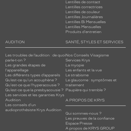
Lentilles de contact
Lentilles correctrices
Lentilles de couleur
Lentilles Journalières
Lentilles Bi Mensuelles
Lentilles Mensuelles
Produits d'entretien
AUDITION
SANTÉ, STYLES ET SERVICES
Les troubles de l’audition : de quoi
Nos Conseils Visagisme
parle-t-on ?
Services Krys
Les grandes étapes de
La myopie
l'appareillage
Les enfants et la vue
Les différents types d’appareils
Le strabisme
Qu’est-ce qu'un acouphène ?
Le glaucome : symptômes et
Qu'est-ce que l'hyperacousie ?
traitement
Qu’est-ce que la presbyacousie ?
Paupière qui tremble ?
Les services et les garanties Krys
Audition
A PROPOS DE KRYS
Les conseils d'un
audioprothésiste Krys Audition
Qui sommes-nous ?
Les preuves de la confiance
Espace Presse
A propos de KRYS GROUP