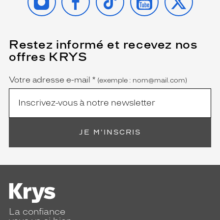
Restez informé et recevez nos
(Ce
champ
offres KRYS
est
Name
obligatoire)
Votre adresse e-mail
*
(exemple : nom@mail.com)
JE M'INSCRIS
La confiance