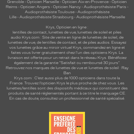
Grenoble
-
Opticien Marseille
-
Opticien Aix-en-Provence
-
Opticien
Reims
-
Opticien Angers
-
Opticien Nancy
-
Audioprothésiste Paris
-
Audioprothésiste Toulouse
-
Audioprothésiste
Lille
-
Audioprothésiste Strasbourg
-
Audioprothésiste Marseille
Krys, Opticien en ligne :
lentilles de contact
,
lunettes de vue
,
lunettes de soleil
et
piles
audio
Krys.com : Site de vente en ligne de lunettes de soleil, de
lunettes de vue, de
lentilles de contact
, et de piles audios. Essayez
vos lunettes grâce au miroir virtuel Krys, commandez en ligne et
faites vous livrer gratuitement chez l'un des opticiens Krys. La
livraison est offerte pour un retrait dans le réseau Krys. Bénéficiez
également de la garantie "Satisfait ou remboursé 30 jours".
Retrouvez nos marques de lunettes de vue et
lunettes de soleil : Ray
Ban
Krys.com : C’est aussi plus de 1000 opticiens dans toute la
France.
Trouvez l’opticien Krys le plus proche de chez vous
. Les
lunettes/lentilles sont des dispositifs médicaux qui constituent des
produits de santé réglementés portant à ce titre le marquage CE.
En cas de doute, consultez un professionnel de santé spécialisé.