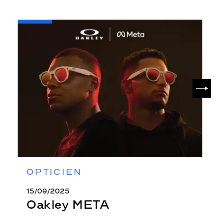
-
Oakley
META
SUIV
OPTICIEN
15/09/2025
Oakley META