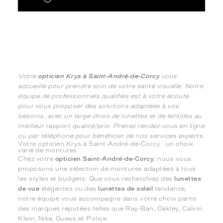
Votre
opticien Krys à Saint-André-de-Corcy
vous
accueille pour prendre soin de votre santé visuelle. Notre
équipe de professionnels qualifiés est à votre écoute
pour vous proposer des solutions adaptées à vos
besoins, avec un large choix de lunettes et de lentilles au
meilleur rapport qualité/prix. Prenez rendez-vous en ligne
ou par téléphone pour bénéficier de nos services experts.
Votre opticien Krys à Saint-André-de-Corcy : un choix
varié de montures
Chez votre
opticien Saint-André-de-Corcy
, nous vous
proposons une sélection de montures adaptées à tous
les styles et budgets. Que vous recherchiez des
lunettes
de vue
élégantes ou des
lunettes de soleil
tendance,
notre équipe vous accompagne dans votre choix parmi
des marques réputées telles que Ray-Ban, Oakley, Calvin
Klein, Nike, Guess et Police.