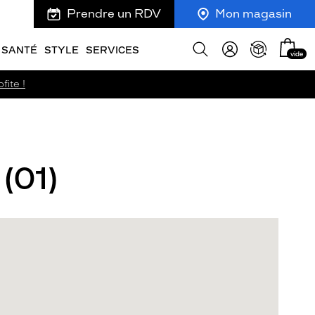
Prendre un RDV
Mon magasin
Mon
Afficher
SANTÉ
STYLE
SERVICES
vide
panie
la
recherche
fite !
(01)