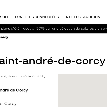
SOLEIL
LUNETTES CONNECTÉES
LENTILLES
AUDITION
plans d'été : jusqu’à -50% sur une sélection de solaires
J'en pro
corcy
Saint-andré-de-corcy 
ent, réouverture 18 août 2026,
André de Corcy
de-Corcy