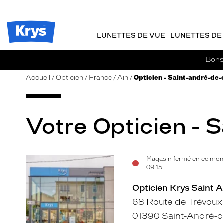
m
J
ER AU
TENU
y
e
CIPAL
Opticien
K
r
Krys
r
e
LUNETTES DE VUE
LUNETTES DE 
-
y
-
s
c
La
Bons 
o
confiance
m
vous
Accueil
Opticien
France
Ain
Opticien - Saint-andré-de-
m
va
a
si
n
bien
d
Votre Opticien - 
e
Magasin fermé en ce mom
Voir
09:15
la
Opticien Krys Saint 
fiche
68 Route de Trévoux
01390 Saint-André-