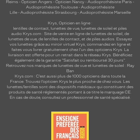
Reims
-
Opticien Angers
-
Opticien Nancy
-
Audioprothésiste Paris
-
Audioprothésiste Toulouse
-
Audioprothésiste
Lille
-
Audioprothésiste Strasbourg
-
Audioprothésiste Marseille
Krys, Opticien en ligne :
lentilles de contact
,
lunettes de vue
,
lunettes de soleil
et
piles
audio
Krys.com : Site de vente en ligne de lunettes de soleil, de
lunettes de vue, de
lentilles de contact
, et de piles audios. Essayez
vos lunettes grâce au miroir virtuel Krys, commandez en ligne et
faites vous livrer gratuitement chez l'un des opticiens Krys. La
livraison est offerte pour un retrait dans le réseau Krys. Bénéficiez
également de la garantie "Satisfait ou remboursé 30 jours".
Retrouvez nos marques de lunettes de vue et
lunettes de soleil : Ray
Ban
Krys.com : C’est aussi plus de 1000 opticiens dans toute la
France.
Trouvez l’opticien Krys le plus proche de chez vous
. Les
lunettes/lentilles sont des dispositifs médicaux qui constituent des
produits de santé réglementés portant à ce titre le marquage CE.
En cas de doute, consultez un professionnel de santé spécialisé.