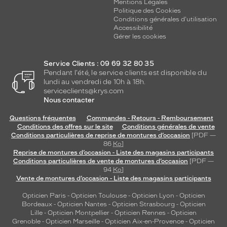
Mentions Légales
Politique des Cookies
Conditions générales d'utilisation
Accessibilité
Gérer les cookies
Service Clients : 09 69 32 80 35
Pendant l'été, le service clients est disponible du
lundi au vendredi de 10h à 18h.
serviceclients@krys.com
Nous contacter
Questions fréquentes
Commandes - Retours - Remboursement
Conditions des offres sur le site
Conditions générales de vente
Conditions particulières de reprise de montures d’occasion
[PDF —
86
Ko
]
Reprise de montures d’occasion - Liste des magasins participants
Conditions particulières de vente de montures d’occasion
[PDF —
94
Ko
]
Vente de montures d’occasion - Liste des magasins participants
Opticien Paris
-
Opticien Toulouse
-
Opticien Lyon
-
Opticien
Bordeaux
-
Opticien Nantes
-
Opticien Strasbourg
-
Opticien
Lille
-
Opticien Montpellier
-
Opticien Rennes
-
Opticien
Grenoble
-
Opticien Marseille
-
Opticien Aix-en-Provence
-
Opticien