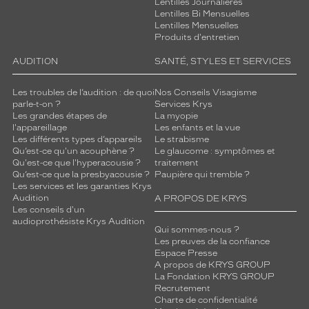
Lentilles Journalières
Lentilles Bi Mensuelles
Lentilles Mensuelles
Produits d'entretien
AUDITION
SANTÉ, STYLES ET SERVICES
Les troubles de l’audition : de quoi
Nos Conseils Visagisme
parle-t-on ?
Services Krys
Les grandes étapes de
La myopie
l'appareillage
Les enfants et la vue
Les différents types d’appareils
Le strabisme
Qu’est-ce qu'un acouphène ?
Le glaucome : symptômes et
Qu'est-ce que l'hyperacousie ?
traitement
Qu’est-ce que la presbyacousie ?
Paupière qui tremble ?
Les services et les garanties Krys
Audition
A PROPOS DE KRYS
Les conseils d'un
audioprothésiste Krys Audition
Qui sommes-nous ?
Les preuves de la confiance
Espace Presse
A propos de KRYS GROUP
La Fondation KRYS GROUP
Recrutement
Charte de confidentialité