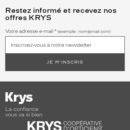
Restez informé et recevez nos
(Ce
champ
offres KRYS
est
Name
obligatoire)
Votre adresse e-mail
*
(exemple : nom@mail.com)
JE M'INSCRIS
La confiance
vous va si bien