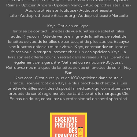
Grenoble
-
Opticien Marseille
-
Opticien Aix-en-Provence
-
Opticien
Reims
-
Opticien Angers
-
Opticien Nancy
-
Audioprothésiste Paris
-
Audioprothésiste Toulouse
-
Audioprothésiste
Lille
-
Audioprothésiste Strasbourg
-
Audioprothésiste Marseille
Krys, Opticien en ligne :
lentilles de contact
,
lunettes de vue
,
lunettes de soleil
et
piles
audio
Krys.com : Site de vente en ligne de lunettes de soleil, de
lunettes de vue, de
lentilles de contact
, et de piles audios. Essayez
vos lunettes grâce au miroir virtuel Krys, commandez en ligne et
faites vous livrer gratuitement chez l'un des opticiens Krys. La
livraison est offerte pour un retrait dans le réseau Krys. Bénéficiez
également de la garantie "Satisfait ou remboursé 30 jours".
Retrouvez nos marques de lunettes de vue et
lunettes de soleil : Ray
Ban
Krys.com : C’est aussi plus de 1000 opticiens dans toute la
France.
Trouvez l’opticien Krys le plus proche de chez vous
. Les
lunettes/lentilles sont des dispositifs médicaux qui constituent des
produits de santé réglementés portant à ce titre le marquage CE.
En cas de doute, consultez un professionnel de santé spécialisé.