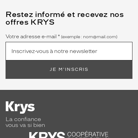
Restez informé et recevez nos
(Ce
champ
offres KRYS
est
Name
obligatoire)
Votre adresse e-mail
*
(exemple : nom@mail.com)
JE M'INSCRIS
La confiance
vous va si bien