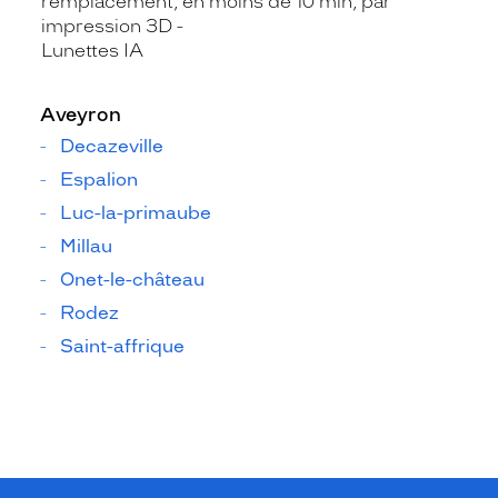
remplacement, en moins de 10 min, par
impression 3D
Lunettes IA
Aveyron
Decazeville
Espalion
Luc-la-primaube
Millau
Onet-le-château
Rodez
Saint-affrique