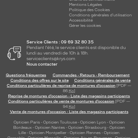
Mentions Légales
Politique des Cookies
Conditions générales d'utilisation
Accessibilité
Gérer les cookies
Service Clients : 09 69 32 80 35
Pendant l'été, le service clients est disponible du
lundi au vendredi de 10h à 18h.
serviceclients@krys.com
Nous contacter
Questions fréquentes
Commandes - Retours - Remboursement
Conditions des offres sur le site
Conditions générales de vente
Conditions particulières de reprise de montures d’occasion
[PDF —
86
Ko
]
Reprise de montures d’occasion - Liste des magasins participants
Conditions particulières de vente de montures d’occasion
[PDF —
94
Ko
]
Vente de montures d’occasion - Liste des magasins participants
Opticien Paris
-
Opticien Toulouse
-
Opticien Lyon
-
Opticien
Bordeaux
-
Opticien Nantes
-
Opticien Strasbourg
-
Opticien
Lille
-
Opticien Montpellier
-
Opticien Rennes
-
Opticien