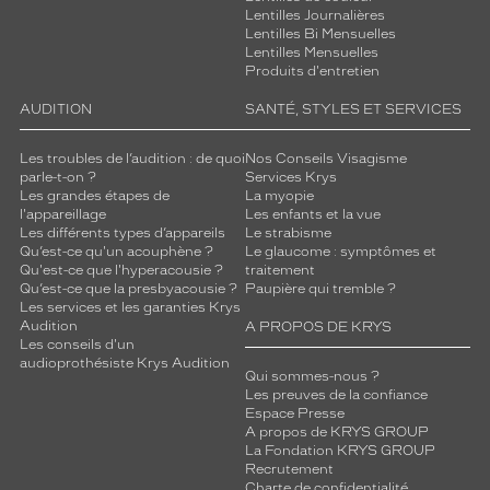
Lentilles Journalières
Lentilles Bi Mensuelles
Lentilles Mensuelles
Produits d'entretien
AUDITION
SANTÉ, STYLES ET SERVICES
Les troubles de l’audition : de quoi
Nos Conseils Visagisme
parle-t-on ?
Services Krys
Les grandes étapes de
La myopie
l'appareillage
Les enfants et la vue
Les différents types d’appareils
Le strabisme
Qu’est-ce qu'un acouphène ?
Le glaucome : symptômes et
Qu'est-ce que l'hyperacousie ?
traitement
Qu’est-ce que la presbyacousie ?
Paupière qui tremble ?
Les services et les garanties Krys
Audition
A PROPOS DE KRYS
Les conseils d'un
audioprothésiste Krys Audition
Qui sommes-nous ?
Les preuves de la confiance
Espace Presse
A propos de KRYS GROUP
La Fondation KRYS GROUP
Recrutement
Charte de confidentialité