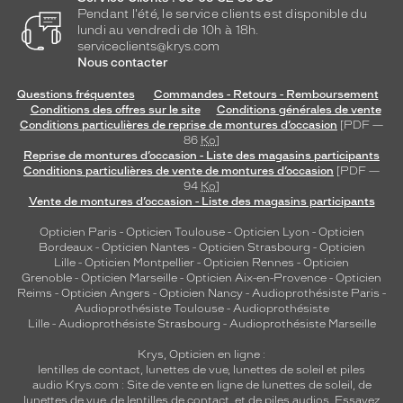
Pendant l'été, le service clients est disponible du
lundi au vendredi de 10h à 18h.
serviceclients@krys.com
Nous contacter
Questions fréquentes
Commandes - Retours - Remboursement
Conditions des offres sur le site
Conditions générales de vente
Conditions particulières de reprise de montures d’occasion
[PDF —
86
Ko
]
Reprise de montures d’occasion - Liste des magasins participants
Conditions particulières de vente de montures d’occasion
[PDF —
94
Ko
]
Vente de montures d’occasion - Liste des magasins participants
Opticien Paris
-
Opticien Toulouse
-
Opticien Lyon
-
Opticien
Bordeaux
-
Opticien Nantes
-
Opticien Strasbourg
-
Opticien
Lille
-
Opticien Montpellier
-
Opticien Rennes
-
Opticien
Grenoble
-
Opticien Marseille
-
Opticien Aix-en-Provence
-
Opticien
Reims
-
Opticien Angers
-
Opticien Nancy
-
Audioprothésiste Paris
-
Audioprothésiste Toulouse
-
Audioprothésiste
Lille
-
Audioprothésiste Strasbourg
-
Audioprothésiste Marseille
Krys, Opticien en ligne :
lentilles de contact
,
lunettes de vue
,
lunettes de soleil
et
piles
audio
Krys.com : Site de vente en ligne de lunettes de soleil, de
lunettes de vue, de
lentilles de contact
, et de piles audios. Essayez