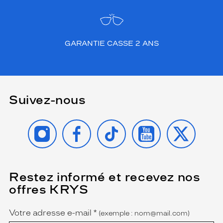
GARANTIE CASSE 2 ANS
Suivez-nous
INSTAGRAM
FACEBOOK
TIKTOK
YOUTUBE
X
Restez informé et recevez nos
(Ce
champ
offres KRYS
est
Name
obligatoire)
Votre adresse e-mail
*
(exemple : nom@mail.com)