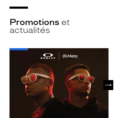
Promotions
et
actualités
-
Oakley
META
SUIV