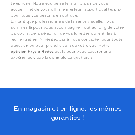
téléphone. Notre équipe se fera un plaisir de vous
accueillir et de vous offrir le meilleur rapport qualité/prix
pour tous vos besoins en optique.
En tant que professionnels de la santé visuelle, nous
sommes là pour vous accompagner tout au long de votre
parcours, de la sélection de vos lunettes ou lentilles à
leur entretien. N'hésitez pas à nous contacter pour toute
question ou pour prendre soin de votre vue. Votre
opticien Krys à Rodez
est là pour vous assurer une
expérience visuelle optimale au quotidien.
En magasin et en ligne, les mêmes
garanties !