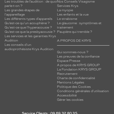
Les troubles de l’audition : de quoi
Nos Conseils Visagisme
parle-t-on ?
Services Krys
Les grandes étapes de
La myopie
l'appareillage
Les enfants et la vue
Les différents types d’appareils
Le strabisme
Qu’est-ce qu'un acouphène ?
Le glaucome : symptômes et
Qu'est-ce que l'hyperacousie ?
traitement
Qu’est-ce que la presbyacousie ?
Paupière qui tremble ?
Les services et les garanties Krys
Audition
A PROPOS DE KRYS
Les conseils d'un
audioprothésiste Krys Audition
Qui sommes-nous ?
Les preuves de la confiance
Espace Presse
A propos de KRYS GROUP
La Fondation KRYS GROUP
Recrutement
Charte de confidentialité
Mentions Légales
Politique des Cookies
Conditions générales d'utilisation
Accessibilité
Gérer les cookies
Service Clients : 09 69 32 80 35