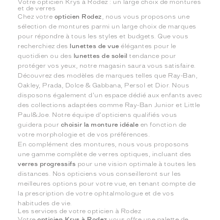
Votre opticien Krys à Rodez : un large choix de montures
et de verres
Chez votre
opticien Rodez
, nous vous proposons une
sélection de montures parmi un large choix de marques
pour répondre à tous les styles et budgets. Que vous
recherchiez des
lunettes de vue
élégantes pour le
quotidien ou des
lunettes de soleil
tendance pour
protéger vos yeux, notre magasin saura vous satisfaire.
Découvrez des modèles de marques telles que Ray-Ban,
Oakley, Prada, Dolce & Gabbana, Persol et Dior. Nous
disposons également d'un espace dédié aux enfants avec
des collections adaptées comme Ray-Ban Junior et Little
Paul&Joe. Notre équipe d'opticiens qualifiés vous
guidera pour
choisir la monture idéale
en fonction de
votre morphologie et de vos préférences.
En complément des montures, nous vous proposons
une gamme complète de verres optiques, incluant des
verres progressifs
pour une vision optimale à toutes les
distances. Nos opticiens vous conseilleront sur les
meilleures options pour votre vue, en tenant compte de
la prescription de votre ophtalmologue et de vos
habitudes de vie.
Les services de votre opticien à Rodez
Votre
opticien Krys à Rodez
vous offre une palette de