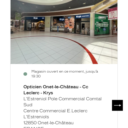
le-
Château
-
Cc
Leclerc
-
Krys
Magasin ouvert en ce moment, jusqu’à
19:30
Opticien Onet-le-Château - Cc
Leclerc - Krys
L'Estreniol Pole Commercial Comtal
SUIV
Sud
Centre Commercial E.Leclerc
L'Estreniols
12850 Onet-le-Château