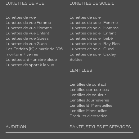
LUNETTES DE VUE
LUNETTES DE SOLEIL
Lunettes de vue
Lunettes de soleil
Lunettes de vue Femme
Lunettes de soleil Femme
Lunettes de vue Homme
Lunettes de soleil Homme
Lunettes de vue Enfant
Lunettes de soleil Enfant
Lunettes de vue Guess
Lunettes de soleil bébé
Lunettes de vue Gucci
Lunettes de soleil Ray-Ban
Les Forfaits [K] à partir de 39€ -
Lunettes de soleil Gucci
monture + verres
Lunettes de soleil Oakley
Lunettes anti-lumière bleue
Soldes
Lunettes de sport à la vue
LENTILLES
Lentilles de contact
Lentilles correctrices
Lentilles de couleur
Lentilles Journalières
Lentilles Bi Mensuelles
Lentilles Mensuelles
Produits d'entretien
AUDITION
SANTÉ, STYLES ET SERVICES