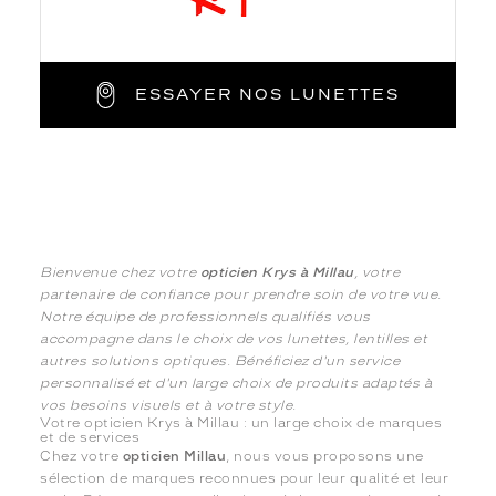
ESSAYER NOS LUNETTES
Bienvenue chez votre
opticien Krys à Millau
, votre
partenaire de confiance pour prendre soin de votre vue.
Notre équipe de professionnels qualifiés vous
accompagne dans le choix de vos lunettes, lentilles et
autres solutions optiques. Bénéficiez d'un service
personnalisé et d'un large choix de produits adaptés à
vos besoins visuels et à votre style.
Votre opticien Krys à Millau : un large choix de marques
et de services
Chez votre
opticien Millau
, nous vous proposons une
sélection de marques reconnues pour leur qualité et leur