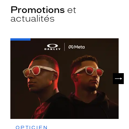
Promotions
et
actualités
-
Oakley
META
SUIV
OPTICIEN