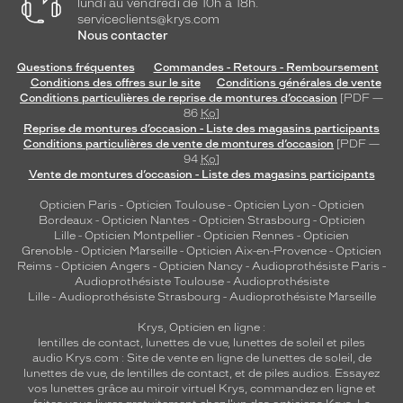
lundi au vendredi de 10h à 18h.
serviceclients@krys.com
Nous contacter
Questions fréquentes
Commandes - Retours - Remboursement
Conditions des offres sur le site
Conditions générales de vente
Conditions particulières de reprise de montures d’occasion
[PDF —
86
Ko
]
Reprise de montures d’occasion - Liste des magasins participants
Conditions particulières de vente de montures d’occasion
[PDF —
94
Ko
]
Vente de montures d’occasion - Liste des magasins participants
Opticien Paris
-
Opticien Toulouse
-
Opticien Lyon
-
Opticien
Bordeaux
-
Opticien Nantes
-
Opticien Strasbourg
-
Opticien
Lille
-
Opticien Montpellier
-
Opticien Rennes
-
Opticien
Grenoble
-
Opticien Marseille
-
Opticien Aix-en-Provence
-
Opticien
Reims
-
Opticien Angers
-
Opticien Nancy
-
Audioprothésiste Paris
-
Audioprothésiste Toulouse
-
Audioprothésiste
Lille
-
Audioprothésiste Strasbourg
-
Audioprothésiste Marseille
Krys, Opticien en ligne :
lentilles de contact
,
lunettes de vue
,
lunettes de soleil
et
piles
audio
Krys.com : Site de vente en ligne de lunettes de soleil, de
lunettes de vue, de
lentilles de contact
, et de piles audios. Essayez
vos lunettes grâce au miroir virtuel Krys, commandez en ligne et