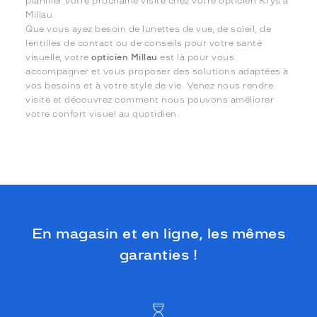
planifier votre prochaine visite chez votre opticien Krys à
Millau.
Que vous ayez besoin de lunettes de vue, de soleil, de
lentilles de contact ou de conseils pour votre santé
visuelle, votre
opticien Millau
est là pour vous
accompagner et vous proposer des solutions adaptées à
vos besoins et à votre style de vie. Venez nous rendre
visite et découvrez comment nous pouvons améliorer
votre confort visuel au quotidien.
En magasin et en ligne, les mêmes
garanties !