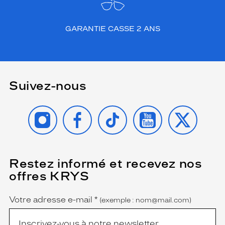
GARANTIE CASSE 2 ANS
Suivez-nous
INSTAGRAM
FACEBOOK
TIKTOK
YOUTUBE
X
Restez informé et recevez nos
(Ce
champ
offres KRYS
est
Name
obligatoire)
Votre adresse e-mail
*
(exemple : nom@mail.com)