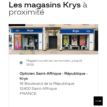
Les magasins Krys
à
proximité
Voir
Opticien
la
Saint-
fiche
Affrique
-
République
-
Magasin ouvert en ce moment, jusqu’à
Krys
19:00
Opticien Saint-Affrique - République -
Krys
16 Boulevard de la République
12400 Saint-Affrique
FRANCE
SUIV