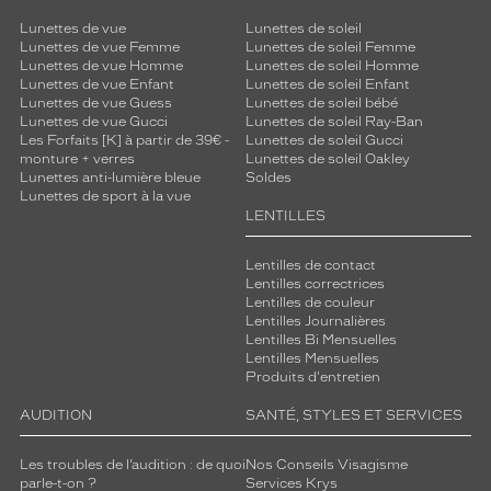
Lunettes de vue
Lunettes de soleil
Lunettes de vue Femme
Lunettes de soleil Femme
Lunettes de vue Homme
Lunettes de soleil Homme
Lunettes de vue Enfant
Lunettes de soleil Enfant
Lunettes de vue Guess
Lunettes de soleil bébé
Lunettes de vue Gucci
Lunettes de soleil Ray-Ban
Les Forfaits [K] à partir de 39€ -
Lunettes de soleil Gucci
monture + verres
Lunettes de soleil Oakley
Lunettes anti-lumière bleue
Soldes
Lunettes de sport à la vue
LENTILLES
Lentilles de contact
Lentilles correctrices
Lentilles de couleur
Lentilles Journalières
Lentilles Bi Mensuelles
Lentilles Mensuelles
Produits d'entretien
AUDITION
SANTÉ, STYLES ET SERVICES
Les troubles de l’audition : de quoi
Nos Conseils Visagisme
parle-t-on ?
Services Krys