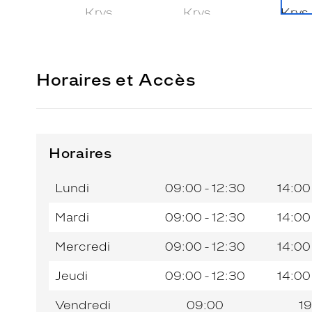
Horaires et Accès
Horaires
Horaires
Jour de
Horaires
de
la
du
l’après-
Lundi
09:00 - 12:30
14:00
semaine
matin
midi
Mardi
09:00 - 12:30
14:00
Mercredi
09:00 - 12:30
14:00
Jeudi
09:00 - 12:30
14:00
Vendredi
09:00
19