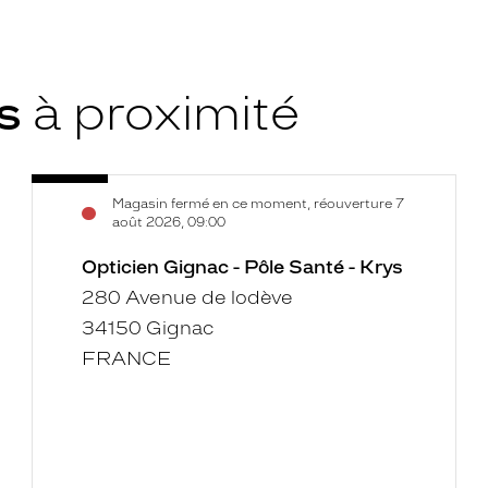
ys
à proximité
Opticien
Voir
Magasin fermé en ce moment, réouverture 7
Gignac
la
août 2026, 09:00
-
fiche
Pôle
Opticien Gignac - Pôle Santé - Krys
Santé
280 Avenue de lodève
-
34150 Gignac
Krys
FRANCE