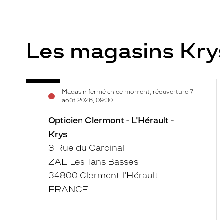
Les magasins Kr
Opticien
Voir
Magasin fermé en ce moment, réouverture 7
Clermont
la
août 2026, 09:30
-
fiche
L'Hérault
Opticien Clermont - L'Hérault -
-
Krys
Krys
3 Rue du Cardinal
ZAE Les Tans Basses
34800 Clermont-l'Hérault
FRANCE