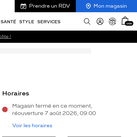
Prendre un RDV
Mon magasin
Mon
Afficher
SANTÉ
STYLE
SERVICES
vide
panie
la
recherche
fite !
Horaires
Magasin fermé en ce moment,
réouverture 7 août 2026, 09:00
Voir les horaires