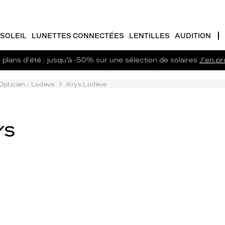
SOLEIL
LUNETTES CONNECTÉES
LENTILLES
AUDITION
plans d'été : jusqu’à -50% sur une sélection de solaires
J'en pro
Opticien - Lodeve
Krys Lodève
YS