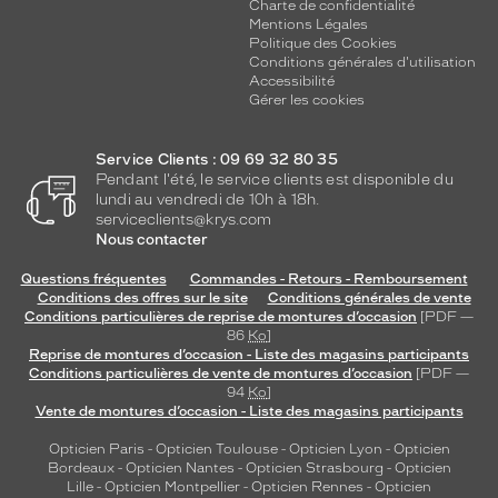
Charte de confidentialité
Mentions Légales
Politique des Cookies
Conditions générales d'utilisation
Accessibilité
Gérer les cookies
Service Clients : 09 69 32 80 35
Pendant l'été, le service clients est disponible du
lundi au vendredi de 10h à 18h.
serviceclients@krys.com
Nous contacter
Questions fréquentes
Commandes - Retours - Remboursement
Conditions des offres sur le site
Conditions générales de vente
Conditions particulières de reprise de montures d’occasion
[PDF —
86
Ko
]
Reprise de montures d’occasion - Liste des magasins participants
Conditions particulières de vente de montures d’occasion
[PDF —
94
Ko
]
Vente de montures d’occasion - Liste des magasins participants
Opticien Paris
-
Opticien Toulouse
-
Opticien Lyon
-
Opticien
Bordeaux
-
Opticien Nantes
-
Opticien Strasbourg
-
Opticien
Lille
-
Opticien Montpellier
-
Opticien Rennes
-
Opticien