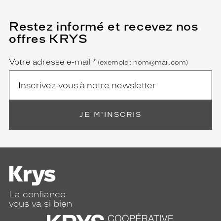
Restez informé et recevez nos
(Ce
champ
offres KRYS
est
Name
obligatoire)
Votre adresse e-mail
*
(exemple : nom@mail.com)
JE M'INSCRIS
La confiance
vous va si bien