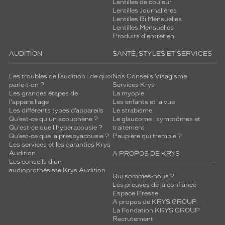
Lentilles de couleur
Lentilles Journalières
Lentilles Bi Mensuelles
Lentilles Mensuelles
Produits d'entretien
AUDITION
SANTÉ, STYLES ET SERVICES
Les troubles de l’audition : de quoi
Nos Conseils Visagisme
parle-t-on ?
Services Krys
Les grandes étapes de
La myopie
l'appareillage
Les enfants et la vue
Les différents types d’appareils
Le strabisme
Qu’est-ce qu'un acouphène ?
Le glaucome : symptômes et
Qu'est-ce que l'hyperacousie ?
traitement
Qu’est-ce que la presbyacousie ?
Paupière qui tremble ?
Les services et les garanties Krys
Audition
A PROPOS DE KRYS
Les conseils d'un
audioprothésiste Krys Audition
Qui sommes-nous ?
Les preuves de la confiance
Espace Presse
A propos de KRYS GROUP
La Fondation KRYS GROUP
Recrutement