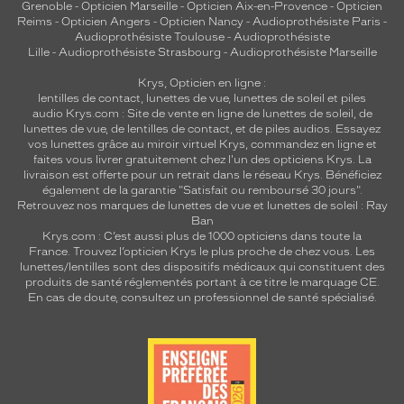
Grenoble
-
Opticien Marseille
-
Opticien Aix-en-Provence
-
Opticien
Reims
-
Opticien Angers
-
Opticien Nancy
-
Audioprothésiste Paris
-
Audioprothésiste Toulouse
-
Audioprothésiste
Lille
-
Audioprothésiste Strasbourg
-
Audioprothésiste Marseille
Krys, Opticien en ligne :
lentilles de contact
,
lunettes de vue
,
lunettes de soleil
et
piles
audio
Krys.com : Site de vente en ligne de lunettes de soleil, de
lunettes de vue, de
lentilles de contact
, et de piles audios. Essayez
vos lunettes grâce au miroir virtuel Krys, commandez en ligne et
faites vous livrer gratuitement chez l'un des opticiens Krys. La
livraison est offerte pour un retrait dans le réseau Krys. Bénéficiez
également de la garantie "Satisfait ou remboursé 30 jours".
Retrouvez nos marques de lunettes de vue et
lunettes de soleil : Ray
Ban
Krys.com : C’est aussi plus de 1000 opticiens dans toute la
France.
Trouvez l’opticien Krys le plus proche de chez vous
. Les
lunettes/lentilles sont des dispositifs médicaux qui constituent des
produits de santé réglementés portant à ce titre le marquage CE.
En cas de doute, consultez un professionnel de santé spécialisé.