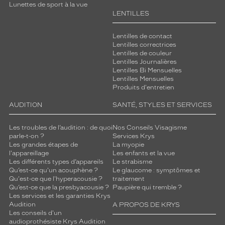
Lunettes de sport à la vue
LENTILLES
Lentilles de contact
Lentilles correctrices
Lentilles de couleur
Lentilles Journalières
Lentilles Bi Mensuelles
Lentilles Mensuelles
Produits d'entretien
AUDITION
SANTÉ, STYLES ET SERVICES
Les troubles de l’audition : de quoi
Nos Conseils Visagisme
parle-t-on ?
Services Krys
Les grandes étapes de
La myopie
l'appareillage
Les enfants et la vue
Les différents types d’appareils
Le strabisme
Qu’est-ce qu'un acouphène ?
Le glaucome : symptômes et
Qu'est-ce que l'hyperacousie ?
traitement
Qu’est-ce que la presbyacousie ?
Paupière qui tremble ?
Les services et les garanties Krys
Audition
A PROPOS DE KRYS
Les conseils d'un
audioprothésiste Krys Audition