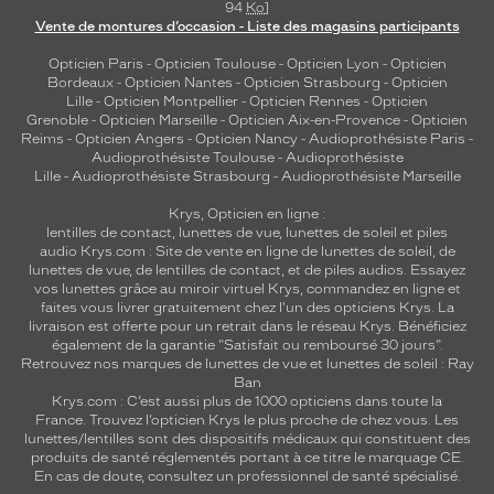
94
Ko
]
Vente de montures d’occasion - Liste des magasins participants
Opticien Paris
-
Opticien Toulouse
-
Opticien Lyon
-
Opticien
Bordeaux
-
Opticien Nantes
-
Opticien Strasbourg
-
Opticien
Lille
-
Opticien Montpellier
-
Opticien Rennes
-
Opticien
Grenoble
-
Opticien Marseille
-
Opticien Aix-en-Provence
-
Opticien
Reims
-
Opticien Angers
-
Opticien Nancy
-
Audioprothésiste Paris
-
Audioprothésiste Toulouse
-
Audioprothésiste
Lille
-
Audioprothésiste Strasbourg
-
Audioprothésiste Marseille
Krys, Opticien en ligne :
lentilles de contact
,
lunettes de vue
,
lunettes de soleil
et
piles
audio
Krys.com : Site de vente en ligne de lunettes de soleil, de
lunettes de vue, de
lentilles de contact
, et de piles audios. Essayez
vos lunettes grâce au miroir virtuel Krys, commandez en ligne et
faites vous livrer gratuitement chez l'un des opticiens Krys. La
livraison est offerte pour un retrait dans le réseau Krys. Bénéficiez
également de la garantie "Satisfait ou remboursé 30 jours".
Retrouvez nos marques de lunettes de vue et
lunettes de soleil : Ray
Ban
Krys.com : C’est aussi plus de 1000 opticiens dans toute la
France.
Trouvez l’opticien Krys le plus proche de chez vous
. Les
lunettes/lentilles sont des dispositifs médicaux qui constituent des
produits de santé réglementés portant à ce titre le marquage CE.
En cas de doute, consultez un professionnel de santé spécialisé.