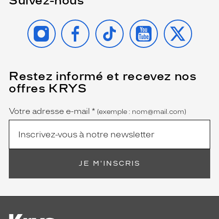
Suivez-nous
INSTAGRAM
FACEBOOK
TIKTOK
YOUTUBE
X
Restez informé et recevez nos
(Ce
champ
offres KRYS
est
Name
obligatoire)
Votre adresse e-mail
*
(exemple : nom@mail.com)
JE M'INSCRIS