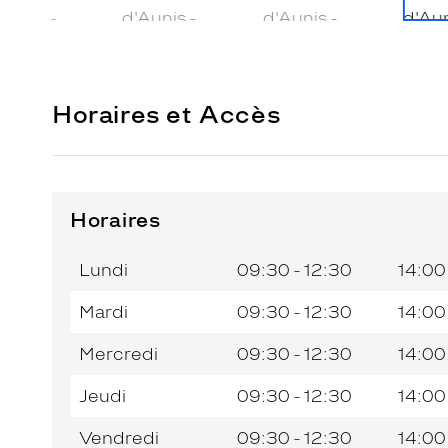
Horaires et Accès
Horaires
Horaires
Horaires
Jour de
Jour de
Horaires
Horaires
de
de
la
la
du
du
l’après-
l’après-
Lundi
09:30 - 12:30
14:00
semaine
semaine
matin
matin
midi
midi
Mardi
09:30 - 12:30
14:00
Mercredi
09:30 - 12:30
14:00
Jeudi
09:30 - 12:30
14:00
Vendredi
09:30 - 12:30
14:00