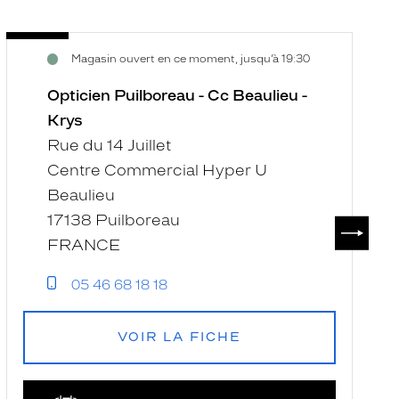
Opticien
O
Voir
V
Magasin ouvert en ce moment, jusqu’à 19:30
Puilboreau
A
la
la
-
-
fiche
f
Opticien Puilboreau - Cc Beaulieu -
Cc
C
Krys
Beaulieu
C
Rue du 14 Juillet
-
-
Centre Commercial Hyper U
Krys
K
Beaulieu
17138 Puilboreau
SUIVAN
FRANCE
05 46 68 18 18
VOIR LA FICHE