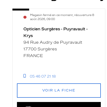
Opticien
Voir
Magasin fermé en ce moment, réouverture 8
Surgères
la
août 2026, 09:00
-
fiche
Puyravault
Opticien Surgères - Puyravault -
-
Krys
Krys
94 Rue Audry de Puyravault
17700 Surgères
FRANCE
05 46 07 21 18
VOIR LA FICHE