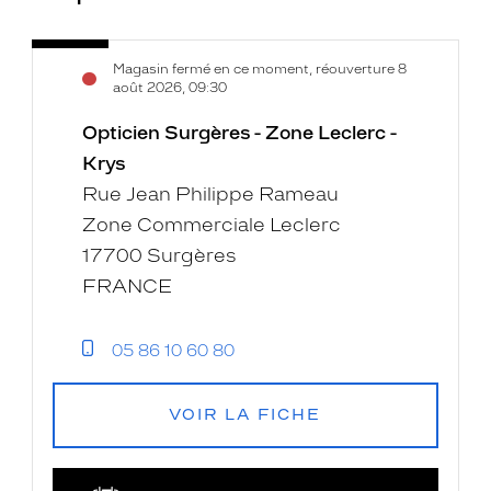
Opticien
Voir
Magasin fermé en ce moment, réouverture 8
Surgères
la
août 2026, 09:30
-
fiche
Zone
Opticien Surgères - Zone Leclerc -
Leclerc
Krys
-
Rue Jean Philippe Rameau
Krys
Zone Commerciale Leclerc
17700 Surgères
FRANCE
05 86 10 60 80
VOIR LA FICHE