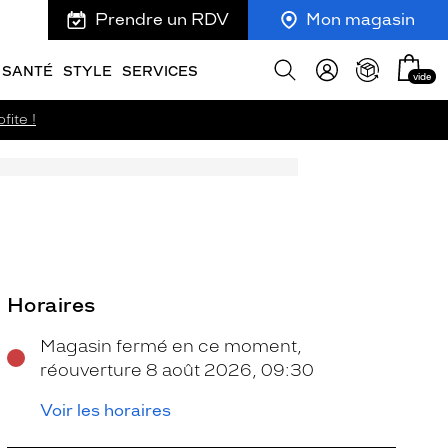
Prendre un RDV
Mon magasin
Mon
Afficher
SANTÉ
STYLE
SERVICES
vide
panie
la
recherche
fite !
Horaires
Magasin fermé en ce moment,
réouverture 8 août 2026, 09:30
Voir les horaires