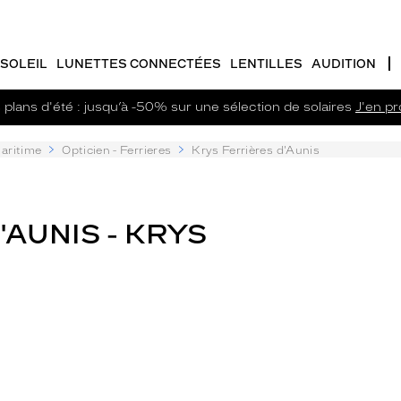
SOLEIL
LUNETTES CONNECTÉES
LENTILLES
AUDITION
plans d'été : jusqu’à -50% sur une sélection de solaires
J'en pro
aritime
Opticien - Ferrieres
Krys Ferrières d'Aunis
'AUNIS - KRYS