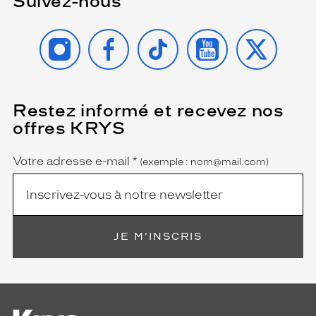
Suivez-nous
INSTAGRAM
FACEBOOK
TIKTOK
YOUTUBE
X
Restez informé et recevez nos
(Ce
champ
offres KRYS
est
Name
obligatoire)
Votre adresse e-mail
*
(exemple : nom@mail.com)
JE M'INSCRIS