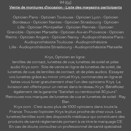
94
Ko
]
Vente de montures d’occasion - Liste des magasins participants
Opticien Paris
-
Opticien Toulouse
-
Opticien Lyon
-
Opticien
Bordeaux
-
Opticien Nantes
-
Opticien Strasbourg
-
Opticien
Lille
-
Opticien Montpellier
-
Opticien Rennes
-
Opticien
Grenoble
-
Opticien Marseille
-
Opticien Aix-en-Provence
-
Opticien
Reims
-
Opticien Angers
-
Opticien Nancy
-
Audioprothésiste Paris
-
Audioprothésiste Toulouse
-
Audioprothésiste
Lille
-
Audioprothésiste Strasbourg
-
Audioprothésiste Marseille
Krys, Opticien en ligne :
lentilles de contact
,
lunettes de vue
,
lunettes de soleil
et
piles
audio
Krys.com : Site de vente en ligne de lunettes de soleil, de
lunettes de vue, de
lentilles de contact
, et de piles audios. Essayez
vos lunettes grâce au miroir virtuel Krys, commandez en ligne et
faites vous livrer gratuitement chez l'un des opticiens Krys. La
livraison est offerte pour un retrait dans le réseau Krys. Bénéficiez
également de la garantie "Satisfait ou remboursé 30 jours".
Retrouvez nos marques de lunettes de vue et
lunettes de soleil : Ray
Ban
Krys.com : C’est aussi plus de 1000 opticiens dans toute la
France.
Trouvez l’opticien Krys le plus proche de chez vous
. Les
lunettes/lentilles sont des dispositifs médicaux qui constituent des
produits de santé réglementés portant à ce titre le marquage CE.
En cas de doute, consultez un professionnel de santé spécialisé.