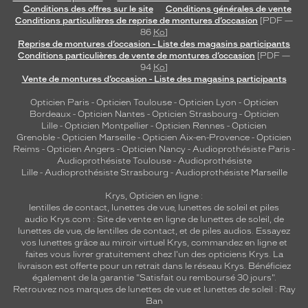
Conditions des offres sur le site
Conditions générales de vente
Conditions particulières de reprise de montures d’occasion
[PDF —
86
Ko
]
Reprise de montures d’occasion - Liste des magasins participants
Conditions particulières de vente de montures d’occasion
[PDF —
94
Ko
]
Vente de montures d’occasion - Liste des magasins participants
Opticien Paris
-
Opticien Toulouse
-
Opticien Lyon
-
Opticien
Bordeaux
-
Opticien Nantes
-
Opticien Strasbourg
-
Opticien
Lille
-
Opticien Montpellier
-
Opticien Rennes
-
Opticien
Grenoble
-
Opticien Marseille
-
Opticien Aix-en-Provence
-
Opticien
Reims
-
Opticien Angers
-
Opticien Nancy
-
Audioprothésiste Paris
-
Audioprothésiste Toulouse
-
Audioprothésiste
Lille
-
Audioprothésiste Strasbourg
-
Audioprothésiste Marseille
Krys, Opticien en ligne :
lentilles de contact
,
lunettes de vue
,
lunettes de soleil
et
piles
audio
Krys.com : Site de vente en ligne de lunettes de soleil, de
lunettes de vue, de
lentilles de contact
, et de piles audios. Essayez
vos lunettes grâce au miroir virtuel Krys, commandez en ligne et
faites vous livrer gratuitement chez l'un des opticiens Krys. La
livraison est offerte pour un retrait dans le réseau Krys. Bénéficiez
également de la garantie "Satisfait ou remboursé 30 jours".
Retrouvez nos marques de lunettes de vue et
lunettes de soleil : Ray
Ban