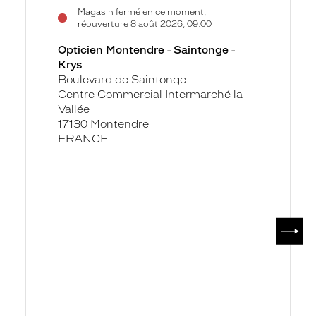
Voir
Opticien
Magasin fermé en ce moment,
la
Montendre
réouverture 8 août 2026, 09:00
fiche
-
Opticien Montendre - Saintonge -
Saintonge
Krys
-
Boulevard de Saintonge
Krys
Centre Commercial Intermarché la
Vallée
17130 Montendre
FRANCE
SUIV