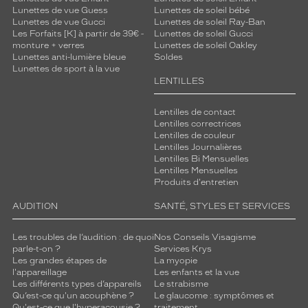
Lunettes de vue Guess
Lunettes de soleil bébé
Lunettes de vue Gucci
Lunettes de soleil Ray-Ban
Les Forfaits [K] à partir de 39€ -
Lunettes de soleil Gucci
monture + verres
Lunettes de soleil Oakley
Lunettes anti-lumière bleue
Soldes
Lunettes de sport à la vue
LENTILLES
Lentilles de contact
Lentilles correctrices
Lentilles de couleur
Lentilles Journalières
Lentilles Bi Mensuelles
Lentilles Mensuelles
Produits d'entretien
AUDITION
SANTÉ, STYLES ET SERVICES
Les troubles de l’audition : de quoi
Nos Conseils Visagisme
parle-t-on ?
Services Krys
Les grandes étapes de
La myopie
l'appareillage
Les enfants et la vue
Les différents types d’appareils
Le strabisme
Qu’est-ce qu'un acouphène ?
Le glaucome : symptômes et
Qu'est-ce que l'hyperacousie ?
traitement