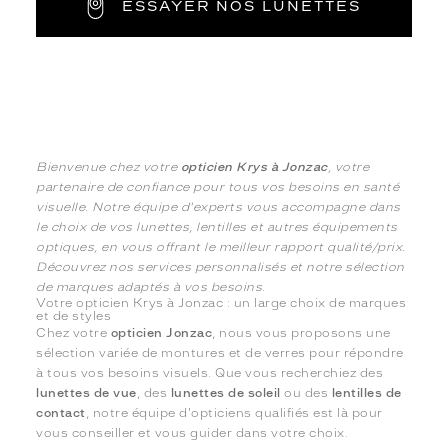
ESSAYER NOS LUNETTES
Bienvenue chez votre
opticien Krys à Jonzac
, votre
partenaire de confiance pour tous vos besoins en santé
visuelle. Notre équipe d'experts vous accompagne dans
le choix de vos lunettes, lentilles et autres équipements
optiques, en vous offrant le meilleur rapport qualité/prix.
Découvrez nos services personnalisés et notre sélection
de marques adaptés à vos besoins.
Votre opticien Krys à Jonzac : un large choix de marques
et de styles
Chez votre
opticien Jonzac
, nous vous proposons une
sélection variée de montures et de verres pour répondre
à tous vos besoins visuels. Que vous recherchiez des
lunettes de vue
, des
lunettes de soleil
ou des
lentilles de
contact
, notre équipe d'opticiens qualifiés est là pour
vous conseiller et vous guider dans votre choix.