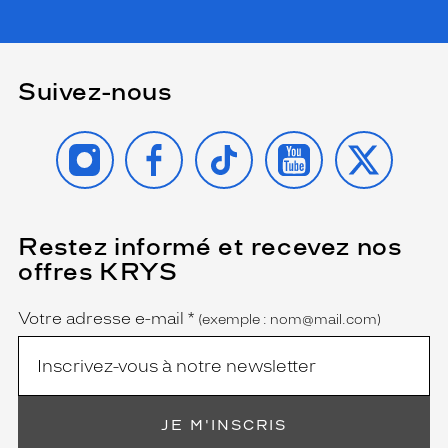
Suivez-nous
INSTAGRAM
FACEBOOK
TIKTOK
YOUTUBE
X
Restez informé et recevez nos
(Ce
champ
offres KRYS
est
Name
obligatoire)
Votre adresse e-mail
*
(exemple : nom@mail.com)
JE M'INSCRIS