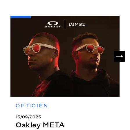
-
Oakley
META
SUIV
OPTICIEN
15/09/2025
Oakley META