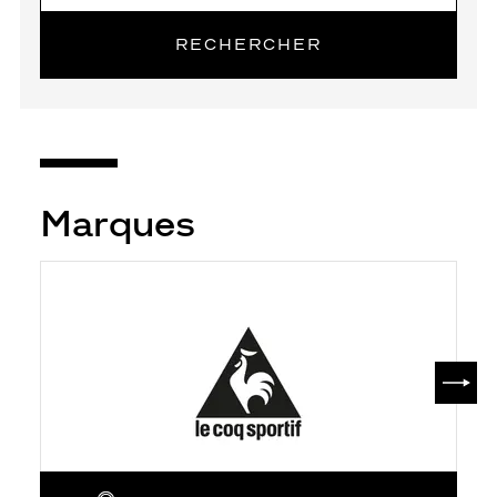
RECHERCHER
Marques
SUIV