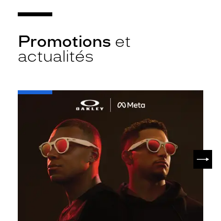
Promotions
et
actualités
-
Oakley
META
SUIV