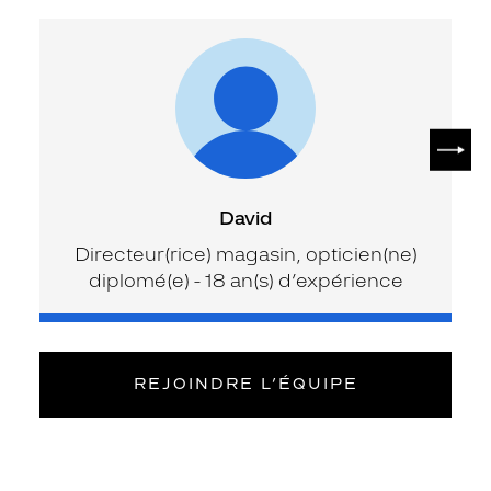
SUIV
David
Directeur(rice) magasin, opticien(ne)
diplomé(e) - 18 an(s) d’expérience
REJOINDRE L’ÉQUIPE