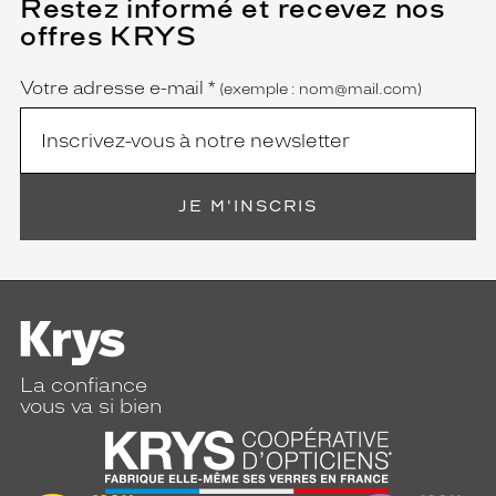
Restez informé et recevez nos
(Ce
champ
offres KRYS
est
Name
obligatoire)
Votre adresse e-mail
*
(exemple : nom@mail.com)
JE M'INSCRIS
La confiance
vous va si bien