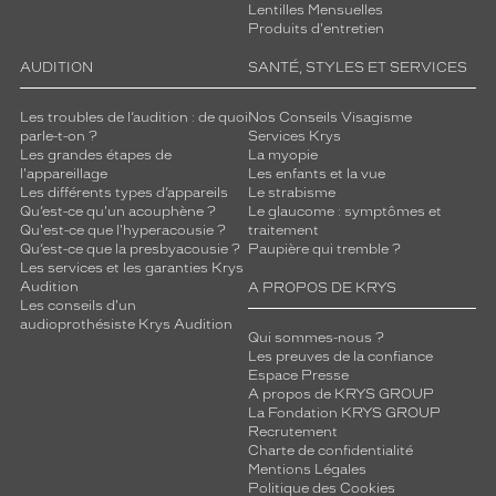
Lentilles Mensuelles
Produits d'entretien
AUDITION
SANTÉ, STYLES ET SERVICES
Les troubles de l’audition : de quoi
Nos Conseils Visagisme
parle-t-on ?
Services Krys
Les grandes étapes de
La myopie
l'appareillage
Les enfants et la vue
Les différents types d’appareils
Le strabisme
Qu’est-ce qu'un acouphène ?
Le glaucome : symptômes et
Qu'est-ce que l'hyperacousie ?
traitement
Qu’est-ce que la presbyacousie ?
Paupière qui tremble ?
Les services et les garanties Krys
Audition
A PROPOS DE KRYS
Les conseils d'un
audioprothésiste Krys Audition
Qui sommes-nous ?
Les preuves de la confiance
Espace Presse
A propos de KRYS GROUP
La Fondation KRYS GROUP
Recrutement
Charte de confidentialité
Mentions Légales
Politique des Cookies