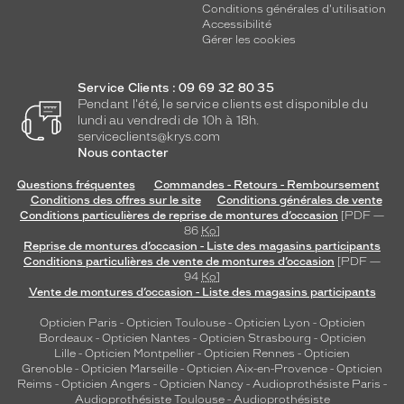
Conditions générales d'utilisation
Accessibilité
Gérer les cookies
Service Clients : 09 69 32 80 35
Pendant l'été, le service clients est disponible du
lundi au vendredi de 10h à 18h.
serviceclients@krys.com
Nous contacter
Questions fréquentes
Commandes - Retours - Remboursement
Conditions des offres sur le site
Conditions générales de vente
Conditions particulières de reprise de montures d’occasion
[PDF —
86
Ko
]
Reprise de montures d’occasion - Liste des magasins participants
Conditions particulières de vente de montures d’occasion
[PDF —
94
Ko
]
Vente de montures d’occasion - Liste des magasins participants
Opticien Paris
-
Opticien Toulouse
-
Opticien Lyon
-
Opticien
Bordeaux
-
Opticien Nantes
-
Opticien Strasbourg
-
Opticien
Lille
-
Opticien Montpellier
-
Opticien Rennes
-
Opticien
Grenoble
-
Opticien Marseille
-
Opticien Aix-en-Provence
-
Opticien
Reims
-
Opticien Angers
-
Opticien Nancy
-
Audioprothésiste Paris
-
Audioprothésiste Toulouse
-
Audioprothésiste