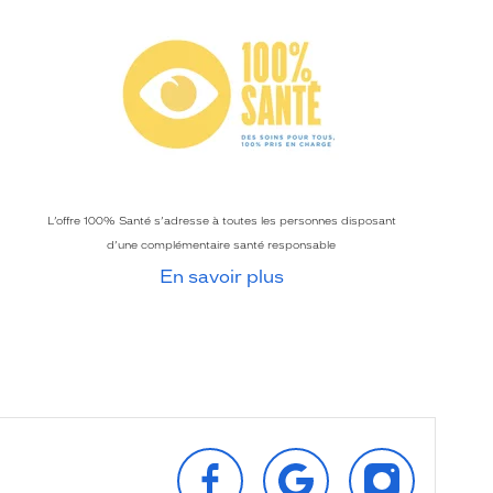
L’offre 100% Santé s’adresse à toutes les personnes disposant
d’une complémentaire santé responsable
En savoir plus
SUIVEZ‑NOUS
RETROUVEZ‑NOUS
SUIVEZ‑NOU
SUR
SUR
SUR
FACEBOOK
GOOGLE
INSTAGRAM