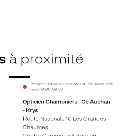
ys
à proximité
Opticien
Voir
Magasin fermé en ce moment, réouverture 6
Champniers
la
août 2026, 09:30
-
fiche
Cc
Opticien Champniers - Cc Auchan
Auchan
- Krys
-
Route Nationale 10 Les Grandes
Krys
Chaumes
Centre Commercial Auchan