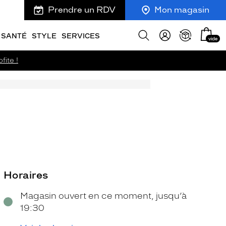
Prendre un RDV
Mon magasin
Mon
Afficher
SANTÉ
STYLE
SERVICES
vide
panie
la
recherche
fite !
Horaires
Magasin ouvert en ce moment, jusqu’à
19:30