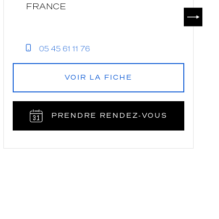
K
FRANCE
SUIVAN
05 45 61 11 76
VOIR LA FICHE
PRENDRE RENDEZ‑VOUS