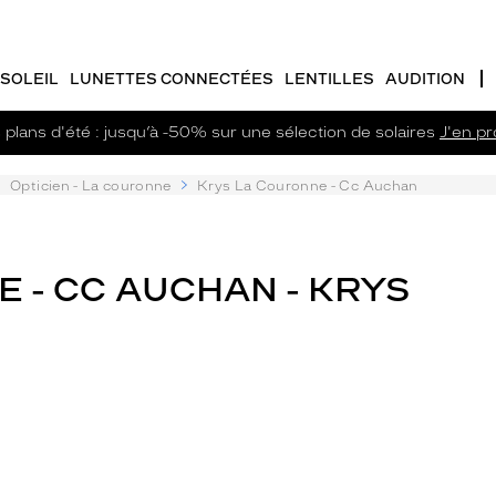
SOLEIL
LUNETTES CONNECTÉES
LENTILLES
AUDITION
plans d'été : jusqu’à -50% sur une sélection de solaires
J'en pro
Opticien - La couronne
Krys La Couronne - Cc Auchan
 - CC AUCHAN - KRYS