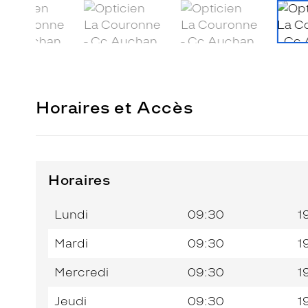
Horaires et Accès
Horaires
Horaires
Jour de
Horaires
de
la
du
l’après-
Lundi
09:30
1
semaine
matin
midi
Mardi
09:30
1
Mercredi
09:30
1
Jeudi
09:30
1