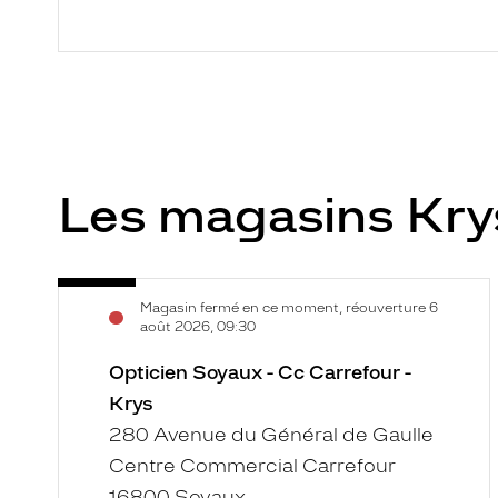
Les magasins Kr
Opticien
Voir
Magasin fermé en ce moment, réouverture 6
Soyaux
la
août 2026, 09:30
-
fiche
Cc
Opticien Soyaux - Cc Carrefour -
Carrefour
Krys
-
280 Avenue du Général de Gaulle
Krys
Centre Commercial Carrefour
16800 Soyaux