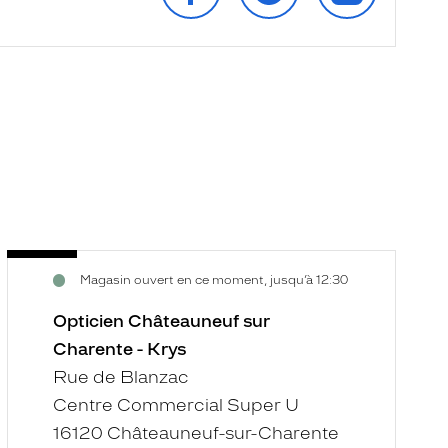
Opticien
O
Voir
V
Magasin ouvert en ce moment, jusqu’à 12:30
Châteauneuf
B
la
la
sur
S
fiche
f
Opticien Châteauneuf sur
Charente
H
Charente - Krys
-
-
Rue de Blanzac
Krys
B
Centre Commercial Super U
C
-
16120 Châteauneuf-sur-Charente