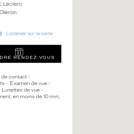
.Leclerc
'Oléron
Localiser sur la carte
DRE RENDEZ‑VOUS
s de contact
ts
Examen de vue
Lunettes de vue
ment, en moins de 10 min,