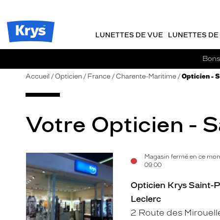
m
J
ER AU
TENU
y
e
CIPAL
Opticien
K
r
Krys
r
e
LUNETTES DE VUE
LUNETTES DE 
-
y
-
s
c
La
Bons 
o
confiance
m
vous
Accueil
Opticien
France
Charente-Maritime
Opticien - 
m
va
a
si
n
bien
d
Votre Opticien - S
e
Magasin fermé en ce mom
Voir
09:00
la
Opticien Krys Saint-P
fiche
Leclerc
2 Route des Mirouell