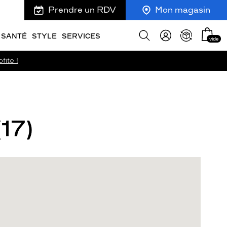
Prendre un RDV
Mon magasin
Mon
Afficher
SANTÉ
STYLE
SERVICES
vide
panie
la
recherche
fite !
(17)