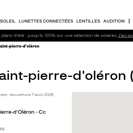
SOLEIL
LUNETTES CONNECTÉES
LENTILLES
AUDITION
plans d'été : jusqu’à -50% sur une sélection de solaires
J'en pro
Saint-pierre-d'oléron
aint-pierre-d'oléron 
ent, réouverture 7 août 2026,
ierre-d'Oléron - Cc
es