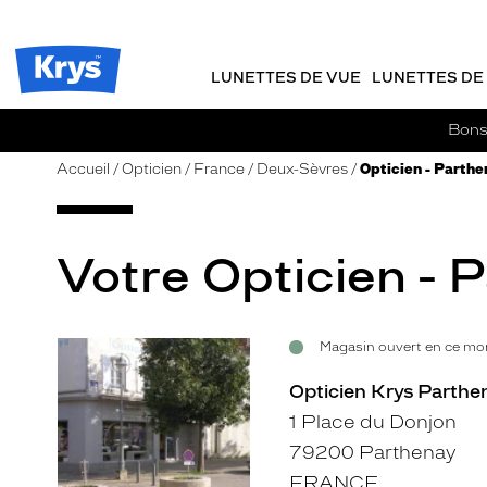
m
J
ER AU
TENU
y
e
CIPAL
Opticien
K
r
Krys
r
e
LUNETTES DE VUE
LUNETTES DE 
-
y
-
s
c
La
Bons 
o
confiance
m
vous
Accueil
Opticien
France
Deux-Sèvres
Opticien - Parthe
m
va
a
si
n
bien
d
Votre Opticien - 
e
Magasin ouvert en ce mom
Voir
la
Opticien Krys Parthen
fiche
1 Place du Donjon
79200 Parthenay
FRANCE