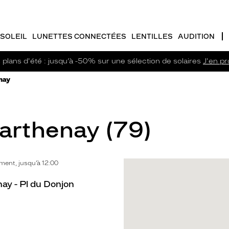
SOLEIL
LUNETTES CONNECTÉES
LENTILLES
AUDITION
plans d'été : jusqu’à -50% sur une sélection de solaires
J'en pro
nay
Parthenay (79)
ent, jusqu’à 12:00
ay - Pl du Donjon