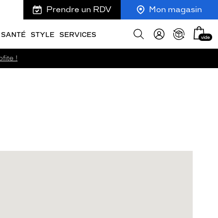
Prendre un RDV
Mon magasin
Mon
Afficher
SANTÉ
STYLE
SERVICES
vide
panie
la
recherche
fite !