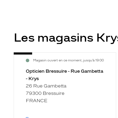
Les magasins Kr
Opticien
Voir
Magasin ouvert en ce moment, jusqu’à 19:00
Bressuire
la
-
fiche
Opticien Bressuire - Rue Gambetta
Rue
- Krys
Gambetta
26 Rue Gambetta
-
79300 Bressuire
Krys
FRANCE