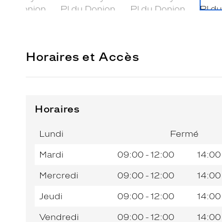
Horaires et Accès
Horaires
Horaires
Jour de
Horaires
de
la
du
l’après-
Lundi
Fermé
semaine
matin
midi
Mardi
09:00 - 12:00
14:00
Mercredi
09:00 - 12:00
14:00
Jeudi
09:00 - 12:00
14:00
Vendredi
09:00 - 12:00
14:00