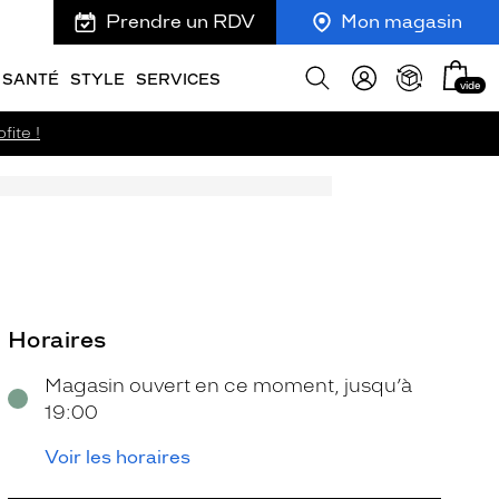
Prendre un RDV
Mon magasin
Mon
Afficher
SANTÉ
STYLE
SERVICES
vide
panie
la
recherche
fite !
Horaires
Magasin ouvert en ce moment, jusqu’à
19:00
Voir les horaires