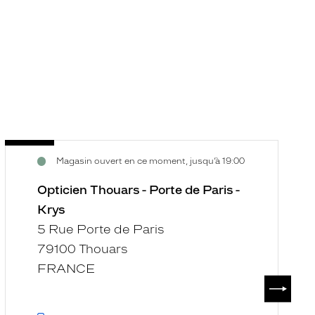
Opticien
O
Voir
V
Magasin ouvert en ce moment, jusqu’à 19:00
Thouars
L
la
la
-
C
fiche
f
Opticien Thouars - Porte de Paris -
Porte
-
Krys
de
C
5 Rue Porte de Paris
Paris
S
79100 Thouars
-
U
Krys
-
FRANCE
SUIVAN
K