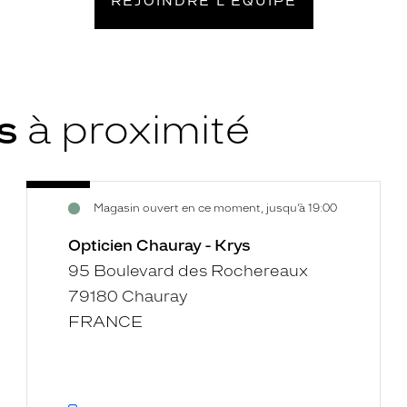
REJOINDRE L’ÉQUIPE
ys
à proximité
Opticien
Voir
Magasin ouvert en ce moment, jusqu’à 19:00
Chauray
la
-
fiche
Opticien Chauray - Krys
Krys
95 Boulevard des Rochereaux
79180 Chauray
FRANCE