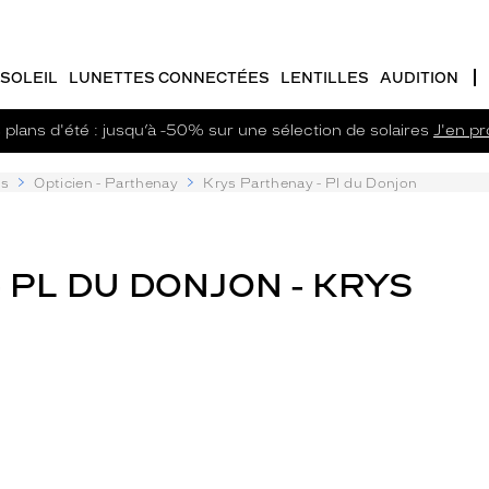
SOLEIL
LUNETTES CONNECTÉES
LENTILLES
AUDITION
plans d'été : jusqu’à -50% sur une sélection de solaires
J'en pro
es
Opticien - Parthenay
Krys Parthenay - Pl du Donjon
 PL DU DONJON - KRYS