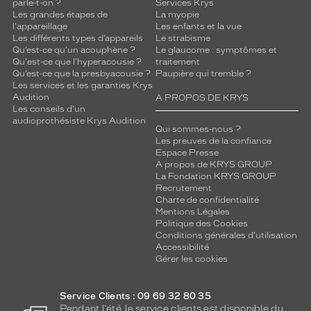
parle-t-on ?
Services Krys
Les grandes étapes de
La myopie
l'appareillage
Les enfants et la vue
Les différents types d’appareils
Le strabisme
Qu’est-ce qu'un acouphène ?
Le glaucome : symptômes et
Qu'est-ce que l'hyperacousie ?
traitement
Qu’est-ce que la presbyacousie ?
Paupière qui tremble ?
Les services et les garanties Krys
Audition
A PROPOS DE KRYS
Les conseils d'un
audioprothésiste Krys Audition
Qui sommes-nous ?
Les preuves de la confiance
Espace Presse
A propos de KRYS GROUP
La Fondation KRYS GROUP
Recrutement
Charte de confidentialité
Mentions Légales
Politique des Cookies
Conditions générales d'utilisation
Accessibilité
Gérer les cookies
Service Clients : 09 69 32 80 35
Pendant l'été, le service clients est disponible du