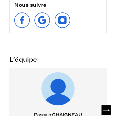
Nous suivre
SUIVEZ‑NOUS
RETROUVEZ‑NOUS
SUIVEZ‑NOUS
SUR
SUR
SUR
FACEBOOK
GOOGLE
INSTAGRAM
L’équipe
SUIV
Pascale CHAIGNEAU