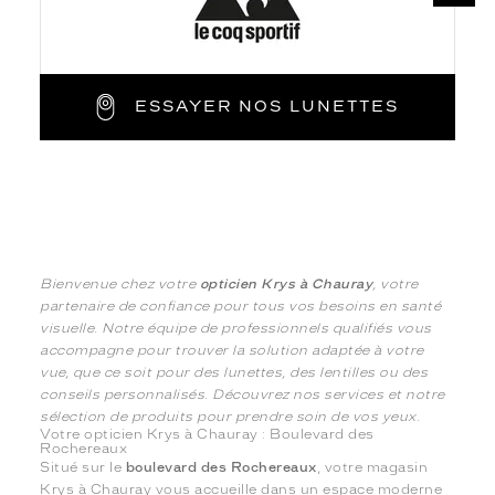
ESSAYER NOS LUNETTES
Bienvenue chez votre
opticien Krys à Chauray
, votre
partenaire de confiance pour tous vos besoins en santé
visuelle. Notre équipe de professionnels qualifiés vous
accompagne pour trouver la solution adaptée à votre
vue, que ce soit pour des lunettes, des lentilles ou des
conseils personnalisés. Découvrez nos services et notre
sélection de produits pour prendre soin de vos yeux.
Votre opticien Krys à Chauray : Boulevard des
Rochereaux
Situé sur le
boulevard des Rochereaux
, votre magasin
Krys à Chauray vous accueille dans un espace moderne