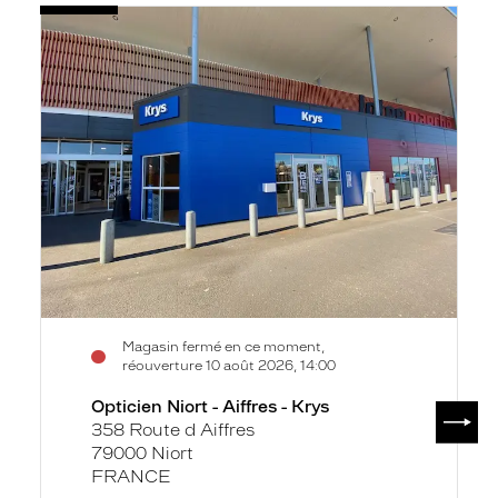
Voir
Opticien
la
Niort
fiche
-
Aiffres
-
Krys
Magasin fermé en ce moment,
réouverture 10 août 2026, 14:00
Opticien Niort - Aiffres - Krys
SUIV
358 Route d Aiffres
79000 Niort
FRANCE