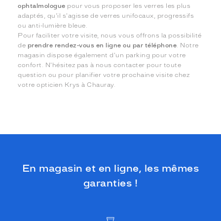
ophtalmologue
pour vous proposer les verres les plus
adaptés, qu'il s'agisse de verres unifocaux, progressifs
ou anti-lumière bleue.
Pour faciliter votre visite, nous vous offrons la possibilité
de
prendre rendez-vous en ligne ou par téléphone
. Notre
magasin dispose également d'un parking pour votre
confort. N'hésitez pas à nous contacter pour toute
question ou pour planifier votre prochaine visite chez
votre opticien Krys à Chauray.
En magasin et en ligne, les mêmes
garanties !