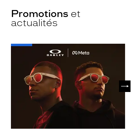
Promotions
et
actualités
-
Oakley
META
SUIV