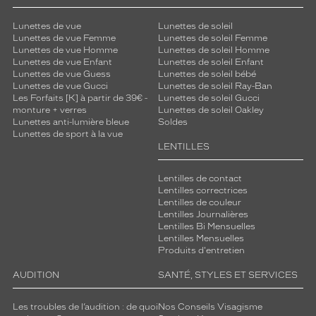
Lunettes de vue
Lunettes de soleil
Lunettes de vue Femme
Lunettes de soleil Femme
Lunettes de vue Homme
Lunettes de soleil Homme
Lunettes de vue Enfant
Lunettes de soleil Enfant
Lunettes de vue Guess
Lunettes de soleil bébé
Lunettes de vue Gucci
Lunettes de soleil Ray-Ban
Les Forfaits [K] à partir de 39€ -
Lunettes de soleil Gucci
monture + verres
Lunettes de soleil Oakley
Lunettes anti-lumière bleue
Soldes
Lunettes de sport à la vue
LENTILLES
Lentilles de contact
Lentilles correctrices
Lentilles de couleur
Lentilles Journalières
Lentilles Bi Mensuelles
Lentilles Mensuelles
Produits d'entretien
AUDITION
SANTÉ, STYLES ET SERVICES
Les troubles de l’audition : de quoi
Nos Conseils Visagisme