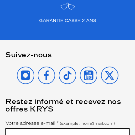
GARANTIE CASSE 2 ANS
Suivez-nous
INSTAGRAM
FACEBOOK
TIKTOK
YOUTUBE
X
Restez informé et recevez nos
(Ce
champ
offres KRYS
est
Name
obligatoire)
Votre adresse e-mail
*
(exemple : nom@mail.com)