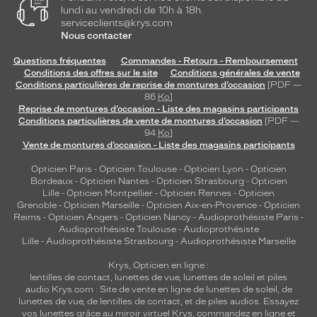
lundi au vendredi de 10h à 18h.
serviceclients@krys.com
Nous contacter
Questions fréquentes
Commandes - Retours - Remboursement
Conditions des offres sur le site
Conditions générales de vente
Conditions particulières de reprise de montures d’occasion
[PDF —
86
Ko
]
Reprise de montures d’occasion - Liste des magasins participants
Conditions particulières de vente de montures d’occasion
[PDF —
94
Ko
]
Vente de montures d’occasion - Liste des magasins participants
Opticien Paris
-
Opticien Toulouse
-
Opticien Lyon
-
Opticien
Bordeaux
-
Opticien Nantes
-
Opticien Strasbourg
-
Opticien
Lille
-
Opticien Montpellier
-
Opticien Rennes
-
Opticien
Grenoble
-
Opticien Marseille
-
Opticien Aix-en-Provence
-
Opticien
Reims
-
Opticien Angers
-
Opticien Nancy
-
Audioprothésiste Paris
-
Audioprothésiste Toulouse
-
Audioprothésiste
Lille
-
Audioprothésiste Strasbourg
-
Audioprothésiste Marseille
Krys, Opticien en ligne :
lentilles de contact
,
lunettes de vue
,
lunettes de soleil
et
piles
audio
Krys.com : Site de vente en ligne de lunettes de soleil, de
lunettes de vue, de
lentilles de contact
, et de piles audios. Essayez
vos lunettes grâce au miroir virtuel Krys, commandez en ligne et