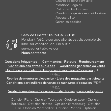
Charte de confidentialité
Mentions Légales
Politique des Cookies
Conditions générales d'utilisation
Accessibilité
Gérer les cookies
Service Clients : 09 69 32 80 35
Pendant l'été, le service clients est disponible du
lundi au vendredi de 10h à 18h.
serviceclients@krys.com
Nous contacter
Questions fréquentes
Commandes - Retours - Remboursement
Conditions des offres sur le site
Conditions générales de vente
Conditions particulières de reprise de montures d’occasion
[PDF —
86
Ko
]
Reprise de montures d’occasion - Liste des magasins participants
Conditions particulières de vente de montures d’occasion
[PDF —
94
Ko
]
Vente de montures d’occasion - Liste des magasins participants
Opticien Paris
-
Opticien Toulouse
-
Opticien Lyon
-
Opticien
Bordeaux
-
Opticien Nantes
-
Opticien Strasbourg
-
Opticien
Lille
-
Opticien Montpellier
-
Opticien Rennes
-
Opticien