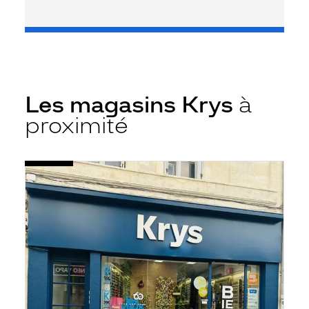
Les magasins Krys
à
proximité
Voir
Opticien
la
Niort
fiche
-
Rue
St
Jean
-
Krys