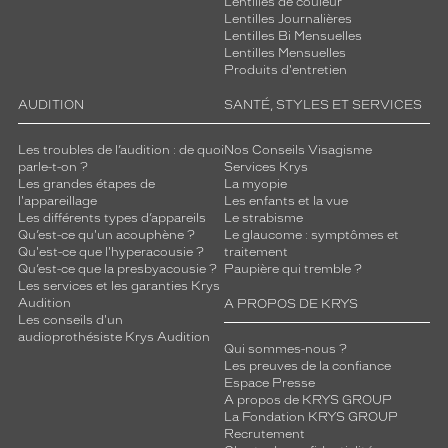
Lentilles de couleur
Lentilles Journalières
Lentilles Bi Mensuelles
Lentilles Mensuelles
Produits d'entretien
AUDITION
SANTÉ, STYLES ET SERVICES
Les troubles de l’audition : de quoi
Nos Conseils Visagisme
parle-t-on ?
Services Krys
Les grandes étapes de
La myopie
l'appareillage
Les enfants et la vue
Les différents types d’appareils
Le strabisme
Qu’est-ce qu'un acouphène ?
Le glaucome : symptômes et
Qu'est-ce que l'hyperacousie ?
traitement
Qu’est-ce que la presbyacousie ?
Paupière qui tremble ?
Les services et les garanties Krys
Audition
A PROPOS DE KRYS
Les conseils d'un
audioprothésiste Krys Audition
Qui sommes-nous ?
Les preuves de la confiance
Espace Presse
A propos de KRYS GROUP
La Fondation KRYS GROUP
Recrutement