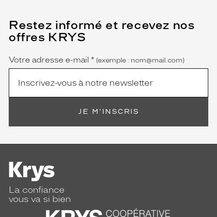
Restez informé et recevez nos
(Ce
champ
offres KRYS
est
Name
obligatoire)
Votre adresse e-mail
*
(exemple : nom@mail.com)
JE M'INSCRIS
La confiance
vous va si bien