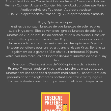
Grenoble
-
Opticien Marseille
-
Opticien Aix-en-Provence
-
Opticien
Reims
-
Opticien Angers
-
Opticien Nancy
-
Audioprothésiste Paris
-
Audioprothésiste Toulouse
-
Audioprothésiste
Lille
-
Audioprothésiste Strasbourg
-
Audioprothésiste Marseille
Krys, Opticien en ligne :
lentilles de contact
,
lunettes de vue
,
lunettes de soleil
et
piles
audio
Krys.com : Site de vente en ligne de lunettes de soleil, de
lunettes de vue, de
lentilles de contact
, et de piles audios. Essayez
vos lunettes grâce au miroir virtuel Krys, commandez en ligne et
faites vous livrer gratuitement chez l'un des opticiens Krys. La
livraison est offerte pour un retrait dans le réseau Krys. Bénéficiez
également de la garantie "Satisfait ou remboursé 30 jours".
Retrouvez nos marques de lunettes de vue et
lunettes de soleil : Ray
Ban
Krys.com : C’est aussi plus de 1000 opticiens dans toute la
France.
Trouvez l’opticien Krys le plus proche de chez vous
. Les
lunettes/lentilles sont des dispositifs médicaux qui constituent des
produits de santé réglementés portant à ce titre le marquage CE.
En cas de doute, consultez un professionnel de santé spécialisé.