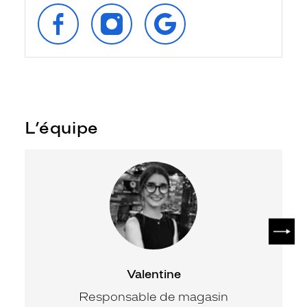
SUIVEZ‑NOUS
SUIVEZ‑NOUS
RETROUVEZ‑NOUS
SUR
SUR
SUR
FACEBOOK
INSTAGRAM
GOOGLE
L’équipe
SUIV
Valentine
Responsable de magasin