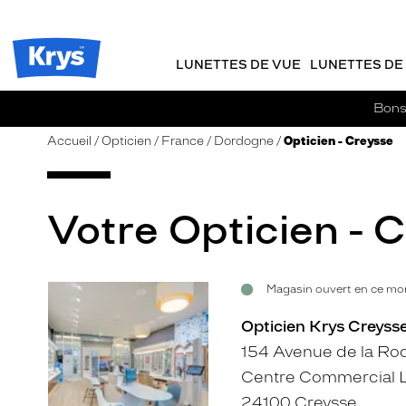
m
J
ER AU
TENU
y
e
CIPAL
Opticien
K
r
Krys
r
e
LUNETTES DE VUE
LUNETTES DE 
-
y
-
s
c
La
Bons 
o
confiance
m
vous
Accueil
Opticien
France
Dordogne
Opticien - Creysse
m
va
a
si
n
bien
d
Votre Opticien - 
e
Magasin ouvert en ce mom
Voir
la
Opticien Krys Creysse
fiche
154 Avenue de la Ro
Centre Commercial L
24100 Creysse