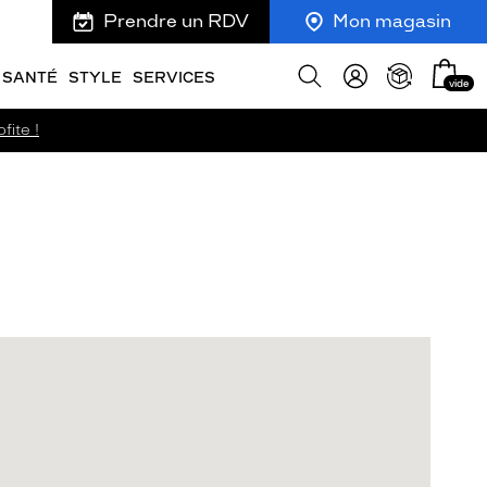
Prendre un RDV
Mon magasin
Mon
Afficher
SANTÉ
STYLE
SERVICES
vide
panie
la
recherche
fite !