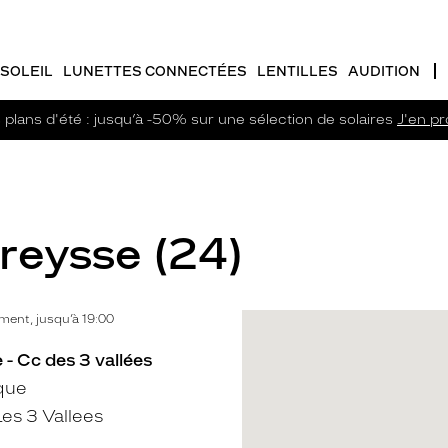
SOLEIL
LUNETTES CONNECTÉES
LENTILLES
AUDITION
plans d'été : jusqu’à -50% sur une sélection de solaires
J'en pro
Creysse (24)
ent, jusqu’à 19:00
 - Cc des 3 vallées
que
es 3 Vallees